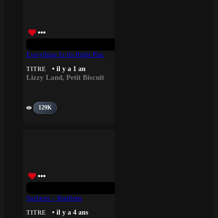
Everything In Its Right Place – Petit Biscuit, Lizzy Land
• il y a 1 an
TITRE
Lizzy Land
,
Petit Biscuit
129K
Surfaces – Rooftops
• il y a 4 ans
TITRE