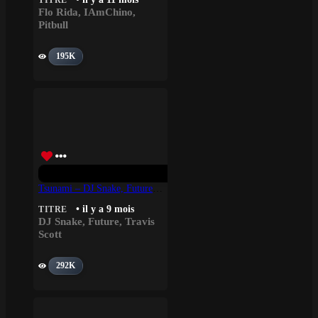
TITRE
Flo Rida
,
IAmChino
,
Pitbull
195K
Tsunami – DJ Snake, Future, Travis Scott
• il y a 9 mois
TITRE
DJ Snake
,
Future
,
Travis
Scott
292K