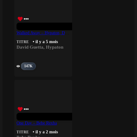
Walked Away – Hypaton, David Guetta
• il y a 5 mois
TITRE
David Guetta
,
Hypaton
147K
One Day – Bebe Rexha
• il y a 2 mois
TITRE