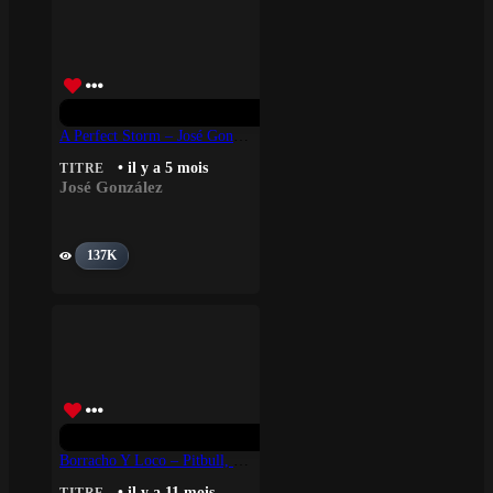
A Perfect Storm – José González
• il y a 5 mois
TITRE
José González
137K
Borracho Y Loco – Pitbull, IAmChino, Flo Rida
• il y a 11 mois