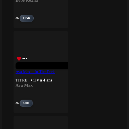
Bebe Rexha
155K
Ava Max – In The Dark
• il y a 4 ans
TITRE
Ava Max
6.0K