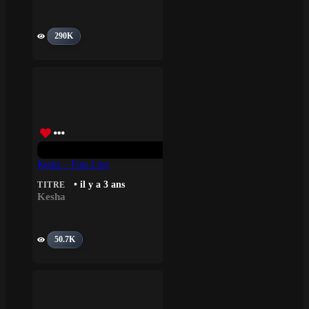
290K
Kesha – Fine Line
• il y a 3 ans
TITRE
Kesha
50.7K