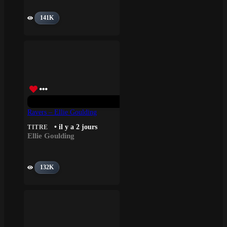
141K
Ravers – Ellie Goulding
• il y a 2 jours
TITRE
Ellie Goulding
132K