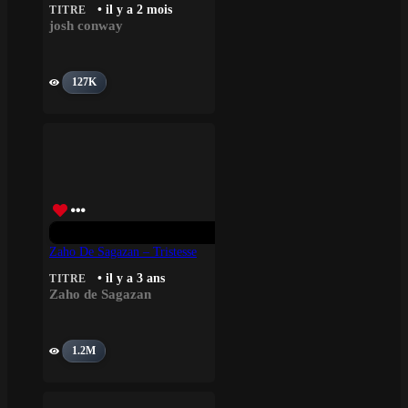
• il y a 2 mois
TITRE
josh conway
127K
Zaho De Sagazan – Tristesse
• il y a 3 ans
TITRE
Zaho de Sagazan
1.2M