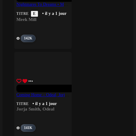
Nightmares To Dreams • Meek Mill
• il y a 1 jour
TITRE
E
Meek Mill
142K
Coming Home – Odeal, Jorja Smith
• il y a 1 jour
TITRE
Jorja Smith
,
Odeal
141K