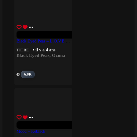
Black Eyed Peas – L.o.v.e. Feat Ozuna
• il y a 4 ans
TITRE
Black Eyed Peas
,
Ozuna
6.0K
Mood – Keblack