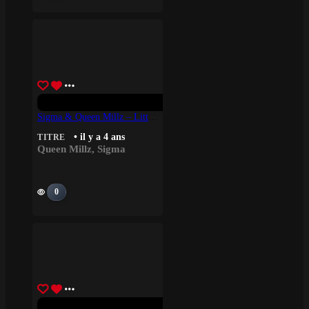
Sigma & Queen Millz – Little Things
• il y a 4 ans
TITRE
Queen Millz
,
Sigma
0