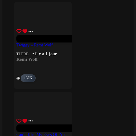
Twiggy – Remi Wolf
• il y a 1 jour
TITRE
Remi Wolf
130K
Can’t Take My Eyes Off You – Bon Enterdeur, Boys Town Gang