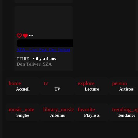
SZA – Used Feat. Don Toliver
• il y a 4 ans
TITRE
Don Toliver
,
SZA
home
tv
explore
person
1.5K
Accueil
TV
Lecture
Artistes
music_note
library_music
favorite
trending_u
Singles
Albums
Playlists
Tendance