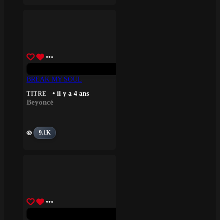
BREAK MY SOUL
• il y a 4 ans
TITRE
Beyoncé
9.1K