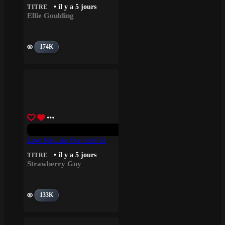
• il y a 5 jours
TITRE
Ellie Goulding
174K
Love Me Like You Used To – Strawberry Guy
• il y a 5 jours
TITRE
Strawberry Guy
133K