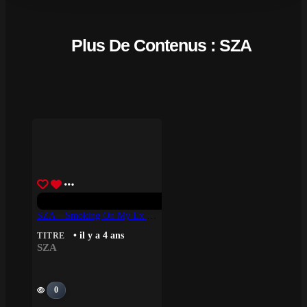
Plus De Contenus : SZA
SZA – Smoking On My Ex Pack
• il y a 4 ans
TITRE
SZA
0