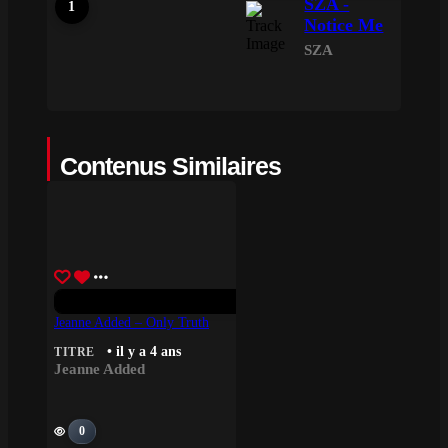
SZA -
Notice Me
SZA
Contenus Similaires
Jeanne Added – Only Truth
• il y a 4 ans
TITRE
Jeanne Added
0