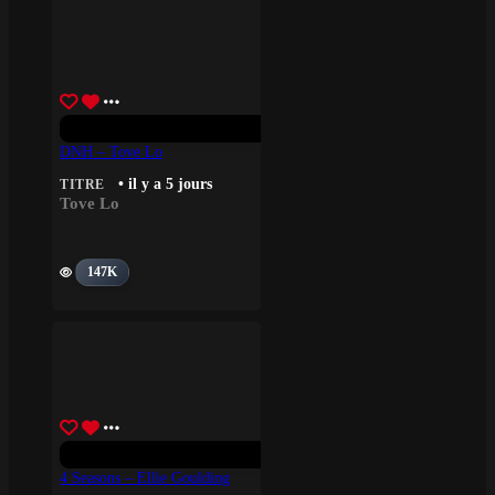
DNH – Tove Lo
• il y a 5 jours
TITRE
Tove Lo
147K
4 Seasons – Ellie Goulding