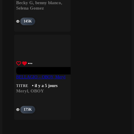
Becky G
,
benny blanco
,
Selena Gomez
145K
BELLAGIO – OBOY, Meryl
• il y a 5 jours
TITRE
Meryl
,
OBOY
175K