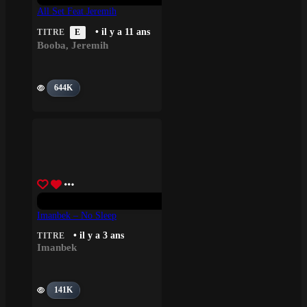
All Set Feat Jeremih
• il y a 11 ans
TITRE
E
Booba
,
Jeremih
644K
Imanbek – No Sleep
• il y a 3 ans
TITRE
Imanbek
141K