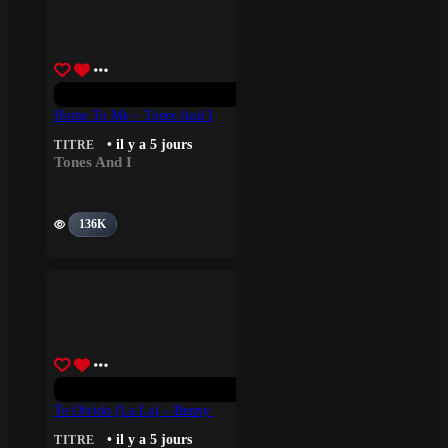
Home To Me – Tones And I
• il y a 5 jours
TITRE
Tones And I
136K
Te Olvido (La La) – Benny Blanco, Selena Gomez, Becky G
• il y a 5 jours
TITRE