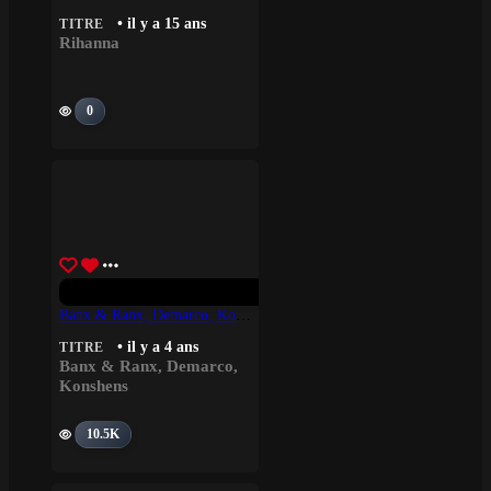
• il y a 15 ans
TITRE
Rihanna
0
Banx & Ranx, Demarco, Konshens – Balenciaga
• il y a 4 ans
TITRE
Banx & Ranx
,
Demarco
,
Konshens
10.5K