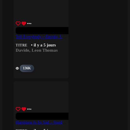
Tell Everybody – Davido, Leon Thomas
• il y a 5 jours
TITRE
Davido
,
Leon Thomas
136K
Happiness Is So Sad – Swedish House Mafia, Lykke Li