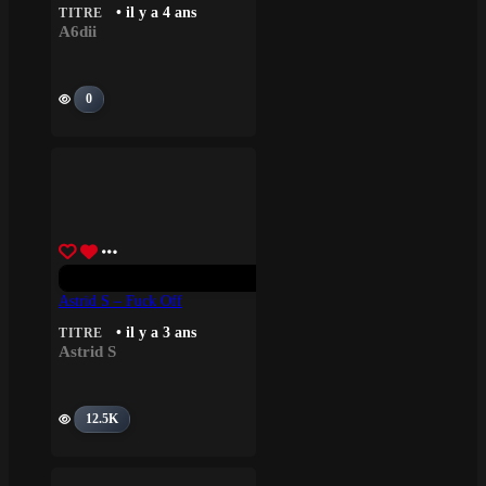
• il y a 4 ans
TITRE
A6dii
0
Astrid S – Fuck Off
• il y a 3 ans
TITRE
Astrid S
12.5K