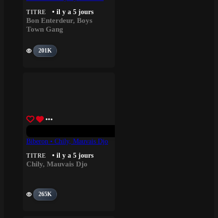
• il y a 5 jours
TITRE
Bon Enterdeur
,
Boys
Town Gang
201K
Biberon • Chily, Mauvais Djo
• il y a 5 jours
TITRE
Chily
,
Mauvais Djo
265K