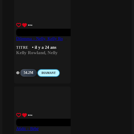
Dilemma – Nelly, Kelly Rowland
• il y a 24 ans
TITRE
Kelly Rowland
,
Nelly
54.2M
DIAMANT
A6dii – Bébé