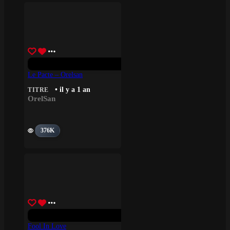
Le Pacte – Orelsan
• il y a 1 an
TITRE
OrelSan
376K
Fool In Love