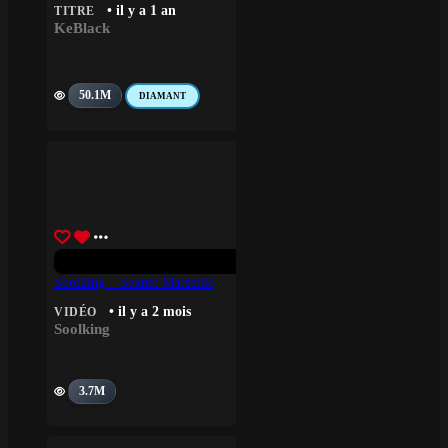
• il y a 1 an
TITRE
KeBlack
50.1M
DIAMANT
Soolking – Seknet Marseille
• il y a 2 mois
VIDÉO
Soolking
3.7M