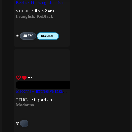
Keblack Ft. Franglish – Boucan
• il y a 2 ans
VIDÉO
Franglish
,
KeBlack
80.8M
DIAMANT
Madonna – Impressive Instant (Peter Rauhofer’s Universal Radio Mixshow Mix) (2022 Remaster)
• il y a 4 ans
TITRE
Madonna
1