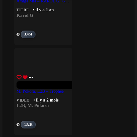
Amiga Mía – KAROL G, Greeicy
• il y a 1 an
TITRE
Karol G
3.4M
M. Pokora, L2B – Trophée
• il y a 2 mois
VIDÉO
L2B
,
M. Pokora
132K