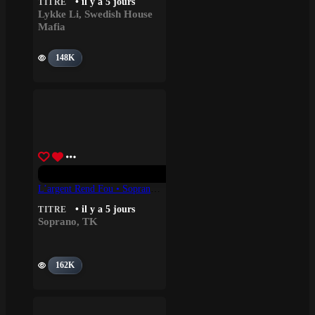
• il y a 5 jours
TITRE
Lykke Li
,
Swedish House
Mafia
148K
L’argent Rend Fou • Soprano, TK
• il y a 5 jours
TITRE
Soprano
,
TK
162K