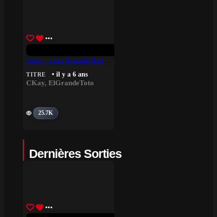
CKay – Love Nwantiti (feat. ElGrande Toto) (North African Remix)
• il y a 6 ans
TITRE
CKay
,
ElGrandeToto
25.7K
Dernières Sorties