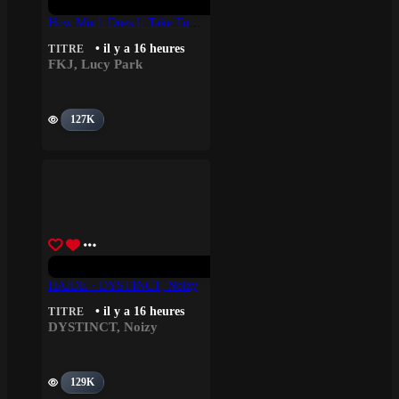
How Much Does It Take To Shift It All – FKJ, Lucy Park
• il y a 16 heures
TITRE
FKJ
,
Lucy Park
127K
HAJDE · DYSTINCT, Noizy
• il y a 16 heures
TITRE
DYSTINCT
,
Noizy
129K