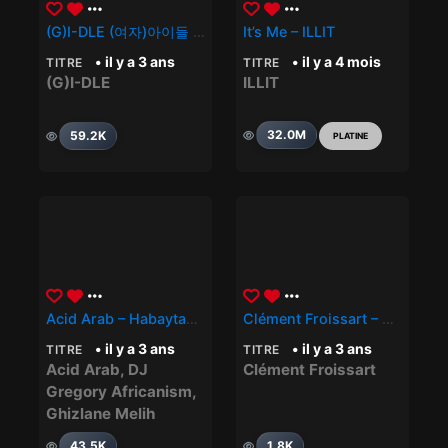
(G)I-DLE (여자)아이들 – 퀸카 (Queencard)
It’s Me – ILLIT
• il y a 3 ans
• il y a 4 mois
TITRE
TITRE
(G)I-DLE
ILLIT
32.0M
59.2K
PLATINE
Acid Arab – Habaytak Feat. Ghizlane Melih (DJ Gregory Africanism Remix)
Clément Froissart – Nuits Agitées
• il y a 3 ans
• il y a 3 ans
TITRE
TITRE
Acid Arab
,
DJ
Clément Froissart
Gregory Africanism
,
Ghizlane Melih
43.5K
1.8K