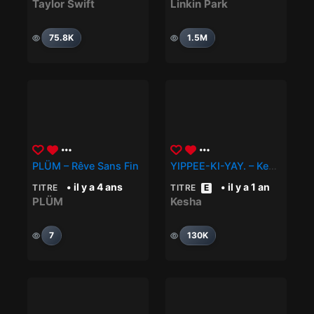
Taylor Swift
Linkin Park
75.8K
1.5M
PLÜM – Rêve Sans Fin
YIPPEE-KI-YAY. – Kesha
• il y a 4 ans
• il y a 1 an
TITRE
TITRE
E
PLÜM
Kesha
7
130K