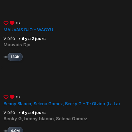
MAUVAIS DJO – WAGYU
• il y a 2 jours
VIDÉO
Mauvais Djo
133K
Benny Blanco, Selena Gomez, Becky G – Te Olvido (La La)
• il y a 4 jours
VIDÉO
Becky G
,
benny blanco
,
Selena Gomez
4.0M