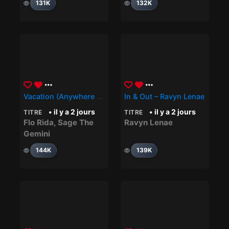
131K
132K
Vacation (Anywhere You Wanna Go) – Flo Rida, Sage The Gemini
In & Out – Ravyn Lenae
• il y a 2 jours
• il y a 2 jours
TITRE
TITRE
Flo Rida
,
Sage The
Ravyn Lenae
Gemini
144K
139K