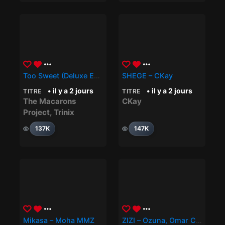
Too Sweet (Deluxe Edit) – Trinix, The Macarons Project
SHEGE – CKay
• il y a 2 jours
• il y a 2 jours
TITRE
TITRE
The Macarons
CKay
Project
,
Trinix
137K
147K
Mikasa – Moha MMZ
ZIZI – Ozuna, Omar Courtz