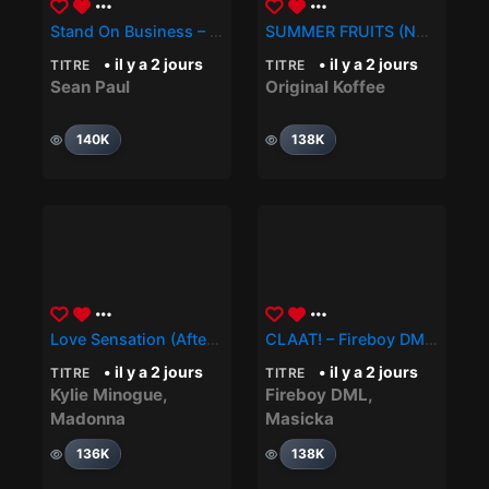
Stand On Business – Sean Paul
SUMMER FRUITS (NA NA) – Original Koffee
• il y a 2 jours
• il y a 2 jours
TITRE
TITRE
Sean Paul
Original Koffee
140K
138K
Love Sensation (Afterhours Mix) – Madonna, Kylie Minogue
CLAAT! – Fireboy DML, Masicka
• il y a 2 jours
• il y a 2 jours
TITRE
TITRE
Kylie Minogue
,
Fireboy DML
,
Madonna
Masicka
136K
138K