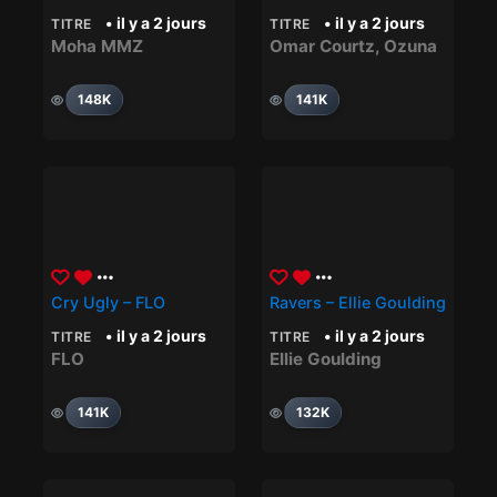
• il y a 2 jours
• il y a 2 jours
TITRE
TITRE
Moha MMZ
Omar Courtz
,
Ozuna
148K
141K
Cry Ugly – FLO
Ravers – Ellie Goulding
• il y a 2 jours
• il y a 2 jours
TITRE
TITRE
FLO
Ellie Goulding
141K
132K