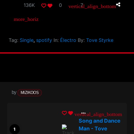
136K
0
7
vertical_align_bottom
more_horiz
Tag:
Single
,
spotify
In:
Électro
By:
Tove Styrke
by
MIZIKOOS
vertical_align_bottom
Song and Dance
Man - Tove