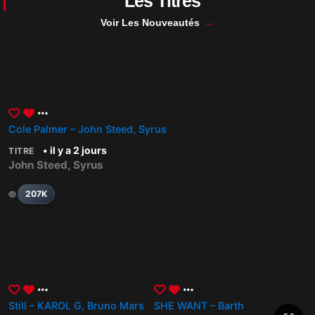
Les Titres
→
Voir Les Nouveautés
Cole Palmer – John Steed, Syrus
• il y a 2 jours
TITRE
John Steed
,
Syrus
207K
Still – KAROL G, Bruno Mars
SHE WANT – Barth