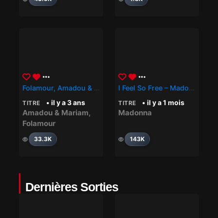
Folamour, Amadou & Mariam – Voyage
I Feel So Free – Madonna
• il y a 3 ans
• il y a 1 mois
TITRE
TITRE
Amadou & Mariam
,
Madonna
Folamour
33.3K
143K
Dernières Sorties