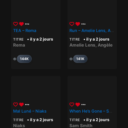
TEA – Rema
Run – Amelie Lens, Angèle
• il y a 2 jours
• il y a 2 jours
TITRE
TITRE
Rema
Amelie Lens
,
Angèle
144K
141K
Mal Luné – Niaks
When He’s Gone – SAM SMITH
• il y a 2 jours
• il y a 2 jours
TITRE
TITRE
Niaks
Sam Smith