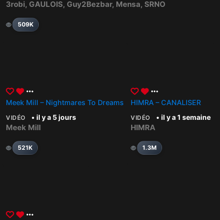
3robi
,
GAULOIS
,
Guy2Bezbar
,
Mensa
,
SRNO
509K
Meek Mill – Nightmares To Dreams
HIMRA – CANALISER
• il y a 5 jours
• il y a 1 semaine
VIDÉO
VIDÉO
Meek Mill
HIMRA
521K
1.3M