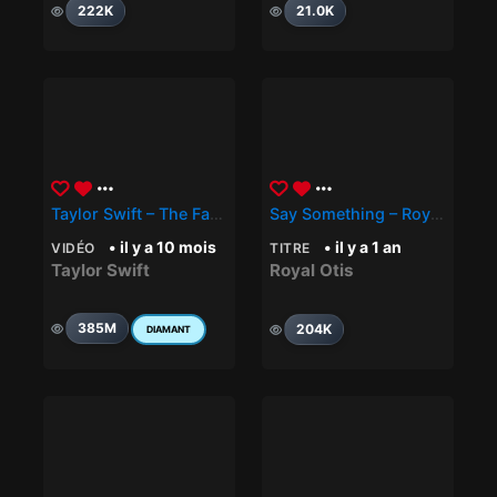
222K
21.0K
Taylor Swift – The Fate Of Ophelia
Say Something – Royal Otis
• il y a 10 mois
• il y a 1 an
VIDÉO
TITRE
Taylor Swift
Royal Otis
385M
204K
DIAMANT