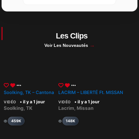
Les Clips
→
Voir Les Nouveautés
Soolking, TK – Cantona
LACRIM – LIBERTÉ Ft. MISSAN
• il y a 1 jour
• il y a 1 jour
VIDÉO
VIDÉO
Soolking
,
TK
Lacrim
,
Missan
459K
148K