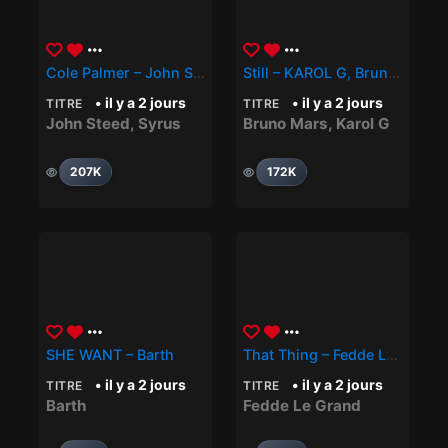
Cole Palmer – John Steed, Syrus
Still – KAROL G, Bruno Mars
• il y a 2 jours
• il y a 2 jours
TITRE
TITRE
John Steed
,
Syrus
Bruno Mars
,
Karol G
207K
172K
SHE WANT – Barth
That Thing – Fedde Le Grand
• il y a 2 jours
• il y a 2 jours
TITRE
TITRE
Barth
Fedde Le Grand