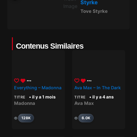
Styrke
Tove Styrke
Contenus Similaires
Everything – Madonna
Ava Max – In The Dark
• il y a 1 mois
• il y a 4 ans
TITRE
TITRE
Madonna
Ava Max
128K
6.0K