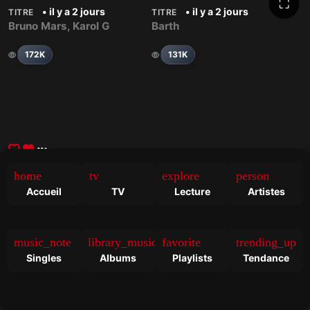
⛶
• il y a 2 jours
• il y a 2 jours
TITRE
TITRE
Bruno Mars
,
Karol G
Barth
172K
131K
That Thing – Fedde Le Grand
home
tv
explore
person
• il y a 2 jours
TITRE
Accueil
TV
Lecture
Artistes
Fedde Le Grand
132K
music_note
library_music
favorite
trending_up
Singles
Albums
Playlists
Tendance