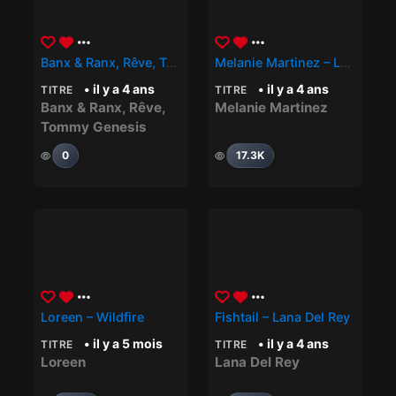
Banx & Ranx, Rêve, Tommy Genesis – Headphones
Melanie Martinez – LEECHES
• il y a 4 ans
• il y a 4 ans
TITRE
TITRE
Banx & Ranx
,
Rêve
,
Melanie Martinez
Tommy Genesis
0
17.3K
Loreen – Wildfire
Fishtail – Lana Del Rey
• il y a 5 mois
• il y a 4 ans
TITRE
TITRE
Loreen
Lana Del Rey