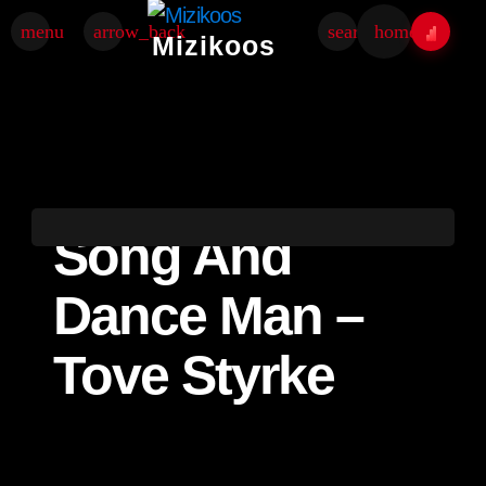
menu
arrow_back
search
home
Mizikoos
Song And
Dance Man –
Tove Styrke