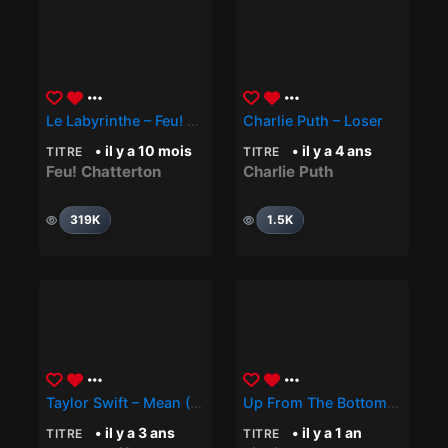
Le Labyrinthe – Feu! Chatterton
Charlie Puth – Loser
• il y a 10 mois
• il y a 4 ans
TITRE
TITRE
Feu! Chatterton
Charlie Puth
319K
1.5K
Taylor Swift – Mean (Taylor’s Version)
Up From The Bottom – Linkin Park
• il y a 3 ans
• il y a 1 an
TITRE
TITRE