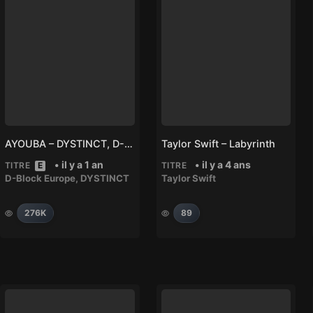
AYOUBA – DYSTINCT, D-Block Europe
Taylor Swift – Labyrinth
• il y a 1 an
• il y a 4 ans
TITRE
E
TITRE
D-Block Europe
,
DYSTINCT
Taylor Swift
276K
89