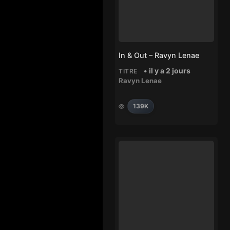
In & Out – Ravyn Lenae
• il y a 2 jours
TITRE
Ravyn Lenae
139K