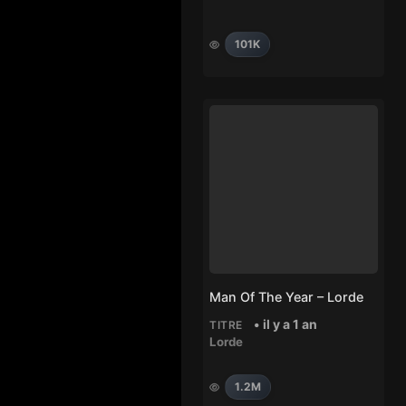
101K
Man Of The Year – Lorde
• il y a 1 an
TITRE
Lorde
1.2M