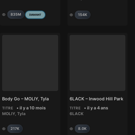
835M
154K
DIAMANT
Body Go – MOLIY, Tyla
6LACK – Inwood Hill Park
• il y a 10 mois
• il y a 4 ans
TITRE
TITRE
MOLIY
,
Tyla
6LACK
217K
8.0K