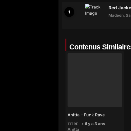
Red Jacke
Madeon
,
Sa
Contenus Similaire
Anitta – Funk Rave
• il y a 3 ans
TITRE
Anitta