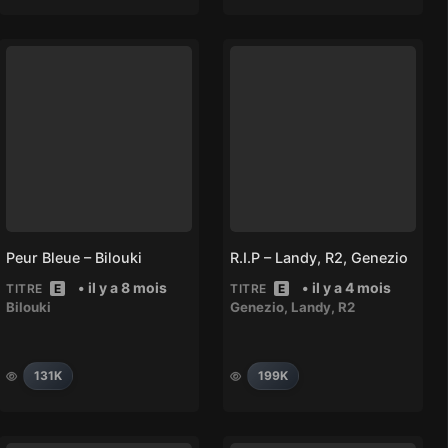
Peur Bleue – Bilouki
R.I.P – Landy, R2, Genezio
• il y a 8 mois
• il y a 4 mois
TITRE
E
TITRE
E
Bilouki
Genezio
,
Landy
,
R2
131K
199K