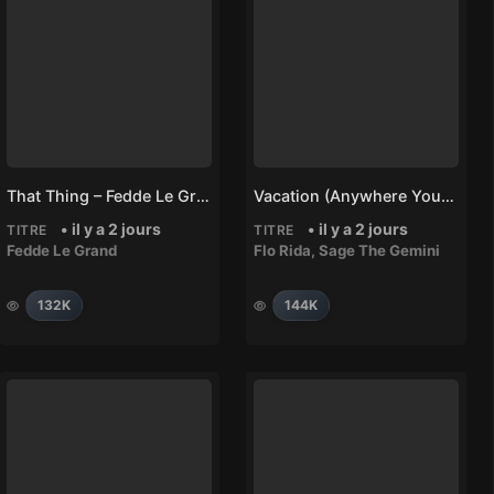
That Thing – Fedde Le Grand
Vacation (Anywhere You Wanna Go) – Flo Rida, Sage The Gemini
• il y a 2 jours
• il y a 2 jours
TITRE
TITRE
Fedde Le Grand
Flo Rida
,
Sage The Gemini
132K
144K