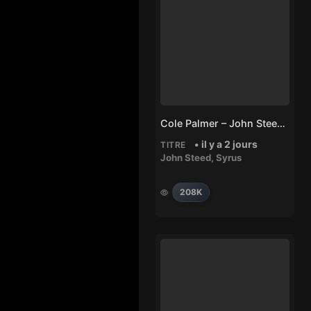
Cole Palmer – John Steed, Syrus
• il y a 2 jours
TITRE
John Steed
,
Syrus
208K