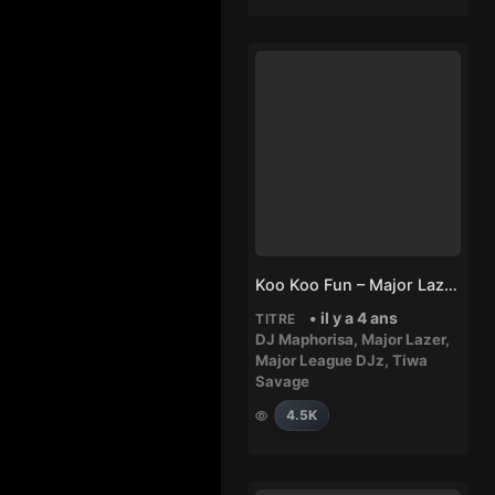
Koo Koo Fun – Major Lazer, Major League DJz, Tiwa Savage, DJ Maphorisa
• il y a 4 ans
TITRE
DJ Maphorisa
,
Major Lazer
,
Major League DJz
,
Tiwa
Savage
4.5K