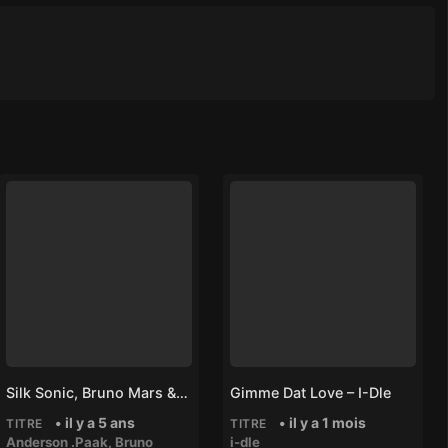
Silk Sonic, Bruno Mars & Anderson .Paak – Leave The Door Open
Gimme Dat Love – I-Dle
• il y a 5 ans
• il y a 1 mois
TITRE
TITRE
Anderson .Paak
,
Bruno
i-dle