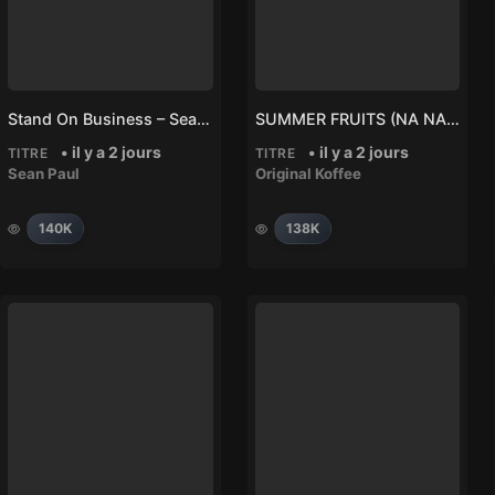
Stand On Business – Sean Paul
SUMMER FRUITS (NA NA) – Original Koffee
• il y a 2 jours
• il y a 2 jours
TITRE
TITRE
Sean Paul
Original Koffee
140K
138K