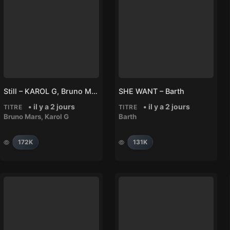
Still – KAROL G, Bruno Mars
SHE WANT – Barth
• il y a 2 jours
• il y a 2 jours
TITRE
TITRE
Bruno Mars
,
Karol G
Barth
172K
131K