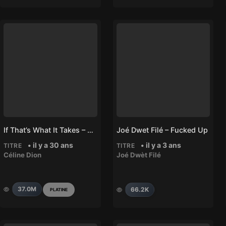
If That’s What It Takes – Céline Dion
Joé Dwet Filé – Fucked Up
• il y a 30 ans
• il y a 3 ans
TITRE
TITRE
Céline Dion
Joé Dwèt Filé
37.0M
66.2K
PLATINE