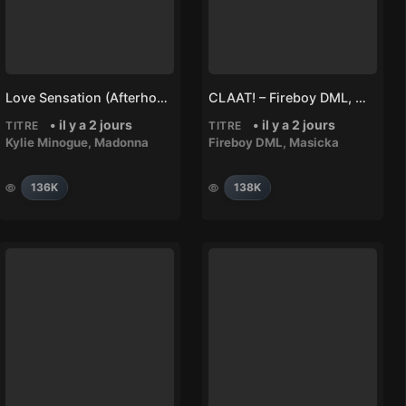
Love Sensation (Afterhours Mix) – Madonna, Kylie Minogue
CLAAT! – Fireboy DML, Masicka
• il y a 2 jours
• il y a 2 jours
TITRE
TITRE
Kylie Minogue
,
Madonna
Fireboy DML
,
Masicka
136K
138K