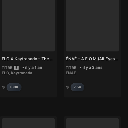
FLO X Kaytranada – The Mood
ÉNAÉ – A.E.O.M (All Eyes On Me)
• il y a 1 an
• il y a 3 ans
TITRE
E
TITRE
FLO
,
Kaytranada
ÉNAÉ
139K
7.5K