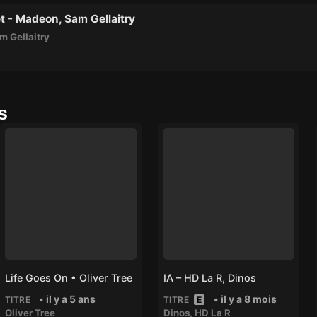
t - Madeon, Sam Gellaitry
m Gellaitry
s
Life Goes On • Oliver Tree
IA – HD La R, Dinos
• il y a 5 ans
• il y a 8 mois
TITRE
TITRE
E
Oliver Tree
Dinos
,
HD La R