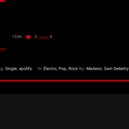
134K
0
6
vertical_align_bottom
ore_horiz
ag:
Single
,
spotify
In:
Électro
,
Pop
,
Rock
By:
Madeon
,
Sam Gellaitry