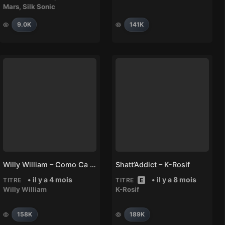
Mars
,
Silk Sonic
9.0K
141K
Willy William – Como Ca Va
Shatt’Addict – K-Rosif
• il y a 4 mois
• il y a 8 mois
TITRE
TITRE
E
Willy William
K-Rosif
158K
189K