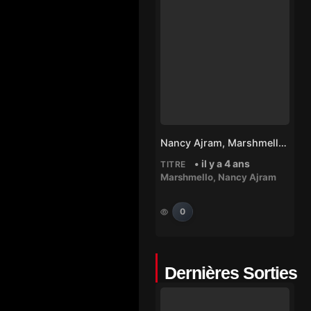
Nancy Ajram, Marshmello – Sah Sah
• il y a 4 ans
TITRE
Marshmello
,
Nancy Ajram
0
Dernières Sorties