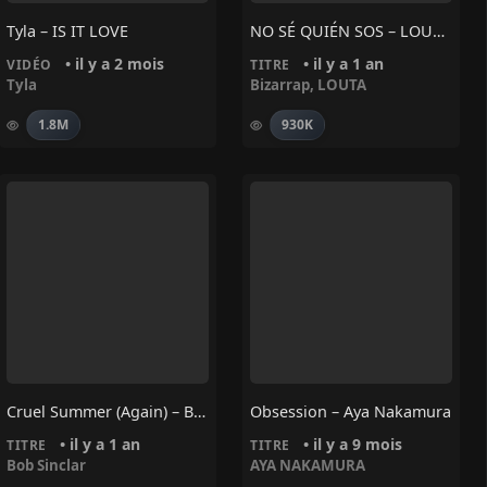
Tyla – IS IT LOVE
NO SÉ QUIÉN SOS – LOUTA, Bizarrap
• il y a 2 mois
• il y a 1 an
VIDÉO
TITRE
Tyla
Bizarrap
,
LOUTA
1.8M
930K
Cruel Summer (Again) – Bob Sinclar
Obsession – Aya Nakamura
• il y a 1 an
• il y a 9 mois
TITRE
TITRE
Bob Sinclar
AYA NAKAMURA