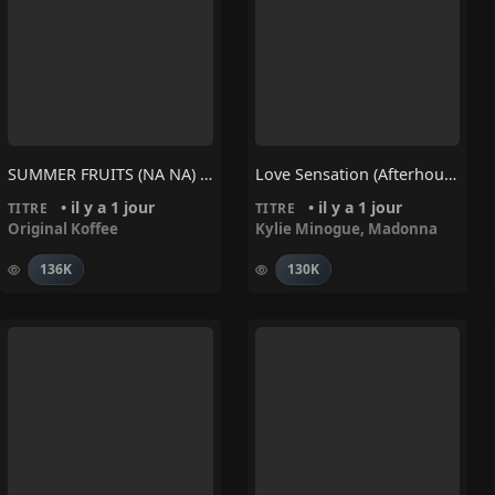
SUMMER FRUITS (NA NA) – Original Koffee
Love Sensation (Afterhours Mix) – Madonna, Kylie Minogue
• il y a 1 jour
• il y a 1 jour
TITRE
TITRE
Original Koffee
Kylie Minogue
,
Madonna
136K
130K