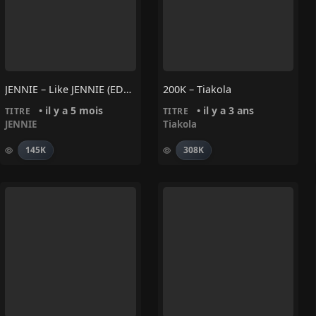
JENNIE – Like JENNIE (EDM Remix)
200K – Tiakola
• il y a 5 mois
• il y a 3 ans
TITRE
TITRE
JENNIE
Tiakola
145K
308K