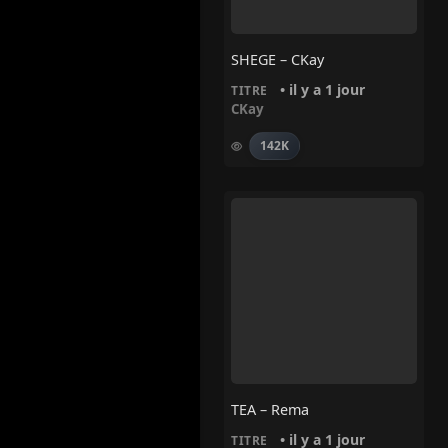
SHEGE – CKay
• il y a 1 jour
TITRE
CKay
142K
TEA – Rema
• il y a 1 jour
TITRE