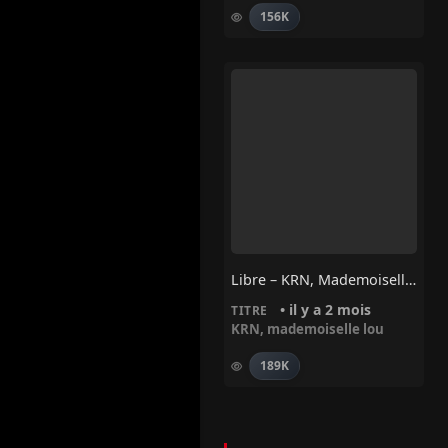
156K
Libre – KRN, Mademoiselle Lou
• il y a 2 mois
TITRE
KRN
,
mademoiselle lou
189K