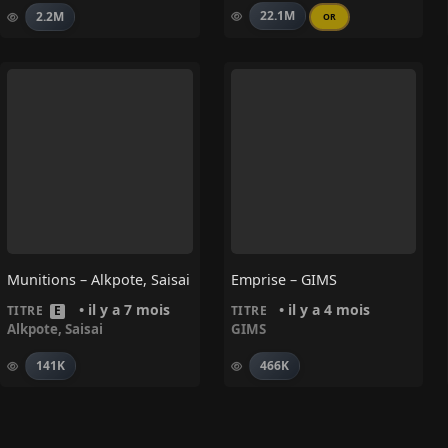
22.1M
2.2M
OR
Munitions – Alkpote, Saisai
Emprise – GIMS
• il y a 7 mois
• il y a 4 mois
TITRE
E
TITRE
Alkpote
,
Saisai
GIMS
141K
466K