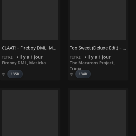
CLAAT! – Fireboy DML, Masicka
Too Sweet (Deluxe Edit) – Trinix, The Macarons Project
• il y a 1 jour
• il y a 1 jour
TITRE
TITRE
Fireboy DML
,
Masicka
The Macarons Project
,
Trinix
135K
134K