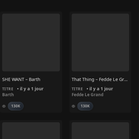
SHE WANT – Barth
That Thing – Fedde Le Grand
• il y a 1 jour
• il y a 1 jour
TITRE
TITRE
Barth
Fedde Le Grand
130K
130K