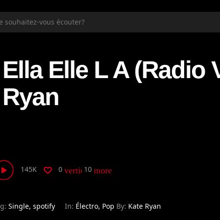
Ella Elle L A (Radio 
Ryan
145K
0
10
vertical_align_bottom
more_horiz
ag:
Single
,
spotify
In:
Électro
,
Pop
By:
Kate Ryan