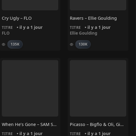
Cry Ugly – FLO
Ravers – Ellie Goulding
• il y a 1 jour
• il y a 1 jour
TITRE
TITRE
FLO
Ellie Goulding
135K
130K
When He’s Gone – SAM SMITH
Picasso – Bigflo & Oli, Ginton
• il y a 1 jour
• il y a 1 jour
TITRE
TITRE