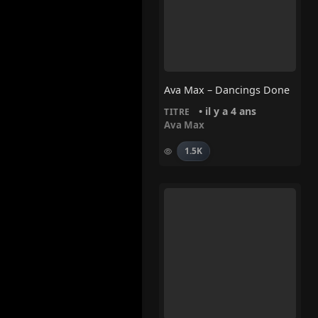
Ava Max – Dancings Done
• il y a 4 ans
TITRE
Ava Max
1.5K