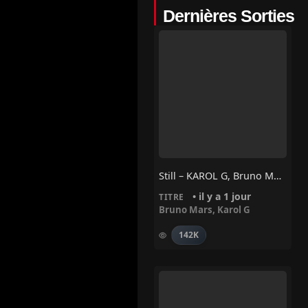
Dernières Sorties
Still – KAROL G, Bruno Mars
• il y a 1 jour
TITRE
Bruno Mars
,
Karol G
142K