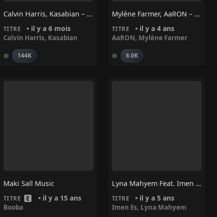
Calvin Harris, Kasabian – Release The Pressure
Mylène Farmer, AaRON – Rayon Vert (Version Piano Voix)
• il y a 6 mois
• il y a 4 ans
TITRE
TITRE
Calvin Harris
,
Kasabian
AaRON
,
Mylène Farmer
144K
6.0K
Maki Sall Music
Lyna Mahyem Feat. Imen Es – Envoûté
• il y a 15 ans
• il y a 5 ans
TITRE
E
TITRE
Booba
Imen Es
,
Lyna Mahyem