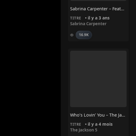
Sabrina Carpenter – Feather
• il y a 3 ans
TITRE
Sabrina Carpenter
16.9K
Who’s Lovin’ You – The Jackson 5
• il y a 4 mois
TITRE
The Jackson 5