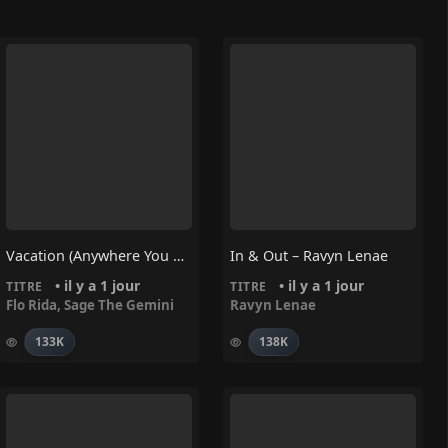
Vacation (Anywhere You Wanna Go) – Flo Rida, Sage The Gemini
In & Out – Ravyn Lenae
• il y a 1 jour
• il y a 1 jour
TITRE
TITRE
Flo Rida
,
Sage The Gemini
Ravyn Lenae
133K
138K