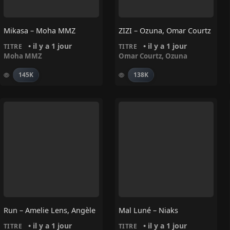
Mikasa – Moha MMZ
ZIZI – Ozuna, Omar Courtz
• il y a 1 jour
• il y a 1 jour
TITRE
TITRE
Moha MMZ
Omar Courtz
,
Ozuna
145K
138K
Run – Amelie Lens, Angèle
Mal Luné – Niaks
• il y a 1 jour
• il y a 1 jour
TITRE
TITRE