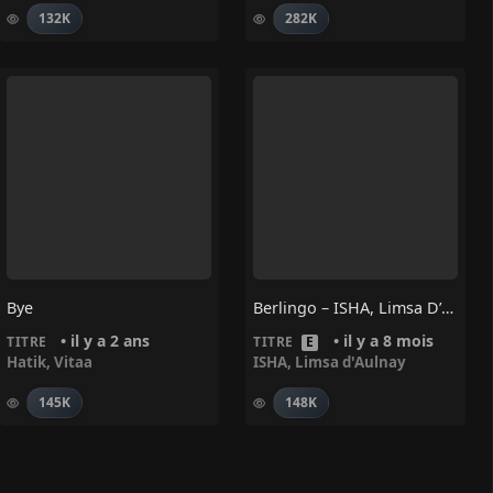
132K
282K
Bye
Berlingo – ISHA, Limsa D’aulnay
• il y a 2 ans
• il y a 8 mois
TITRE
TITRE
E
Hatik
,
Vitaa
ISHA
,
Limsa d'Aulnay
145K
148K