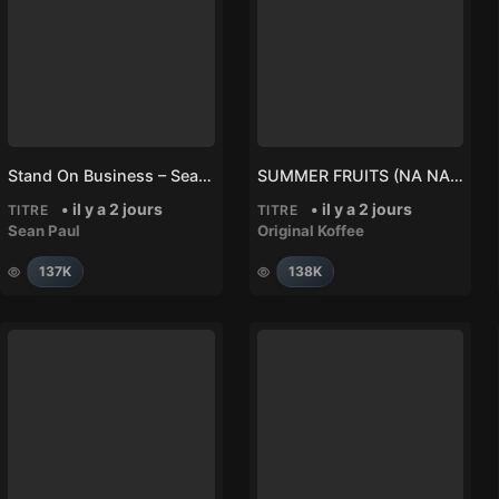
Stand On Business – Sean Paul
SUMMER FRUITS (NA NA) – Original Koffee
• il y a 2 jours
• il y a 2 jours
TITRE
TITRE
Sean Paul
Original Koffee
137K
138K