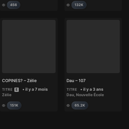
456
132K
COPINES? – Zélie
Dau – 107
• il y a 7 mois
• il y a 3 ans
TITRE
E
TITRE
Zélie
Dau
,
Nouvelle École
151K
65.2K