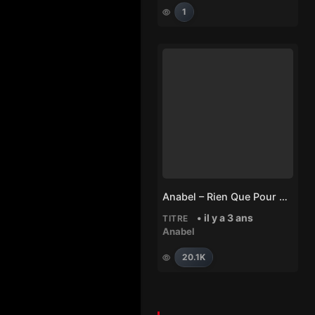
1
Anabel – Rien Que Pour Moi
• il y a 3 ans
TITRE
Anabel
20.1K