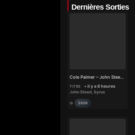
Dernières Sorties
Cole Palmer – John Steed, Syrus
• il y a 6 heures
TITRE
John Steed
,
Syrus
202K