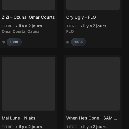
ZIZI – Ozuna, Omar Courtz
Cry Ugly – FLO
• il y a 2 jours
• il y a 2 jours
TITRE
TITRE
Omar Courtz
,
Ozuna
FLO
139K
138K
Mal Luné – Niaks
When He’s Gone – SAM SMITH
• il y a 2 jours
• il y a 2 jours
TITRE
TITRE