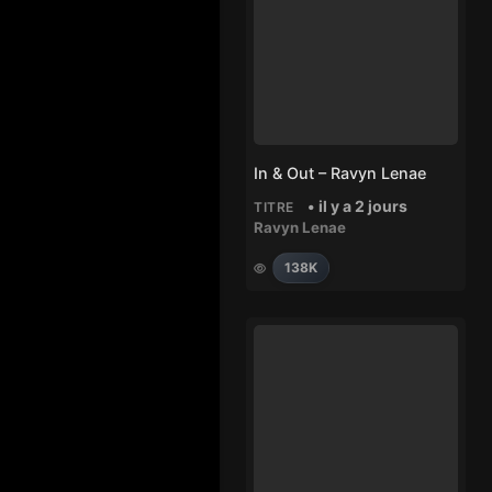
In & Out – Ravyn Lenae
• il y a 2 jours
TITRE
Ravyn Lenae
138K