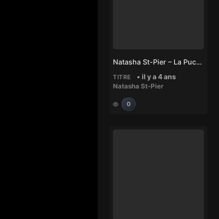
Natasha St-Pier – La Pucelle
• il y a 4 ans
TITRE
Natasha St-Pier
0