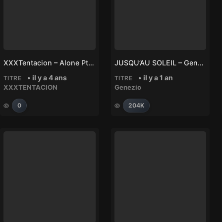
XXXTentacion – Alone Pt. 3
JUSQU’AU SOLEIL – Genezio
• il y a 4 ans
• il y a 1 an
TITRE
TITRE
XXXTENTACION
Genezio
0
204K