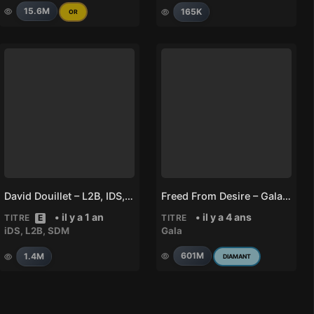
15.6M
165K
OR
David Douillet – L2B, IDS, SDM
Freed From Desire – Gala, Molella, Phil Jay
• il y a 1 an
• il y a 4 ans
TITRE
E
TITRE
iDS
,
L2B
,
SDM
Gala
601M
1.4M
DIAMANT