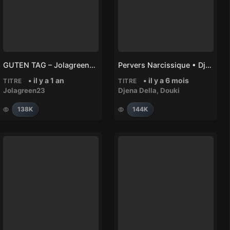
GUTEN TAG – Jolagreen23
Pervers Narcissique • Djena Della, DOUKI
• il y a 1 an
• il y a 6 mois
TITRE
TITRE
Jolagreen23
Djena Della
,
Douki
138K
144K