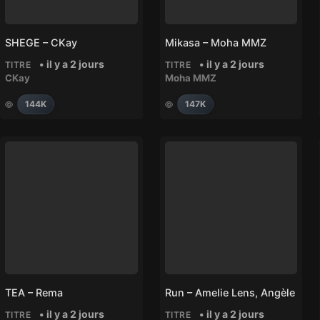
SHEGE – CKay
Mikasa – Moha MMZ
• il y a 2 jours
• il y a 2 jours
TITRE
TITRE
CKay
Moha MMZ
144K
147K
TEA – Rema
Run – Amelie Lens, Angèle
• il y a 2 jours
• il y a 2 jours
TITRE
TITRE