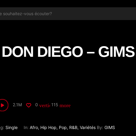
DON DIEGO – GIMS
2.1M
0
115
vertical_align_bottom
more_horiz
ag:
Single
In:
Afro
,
Hip Hop
,
Pop
,
R&B
,
Variétés
By:
GIMS