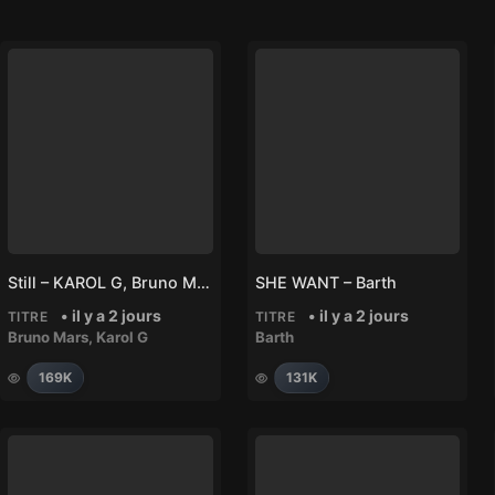
Still – KAROL G, Bruno Mars
SHE WANT – Barth
• il y a 2 jours
• il y a 2 jours
TITRE
TITRE
Bruno Mars
,
Karol G
Barth
169K
131K