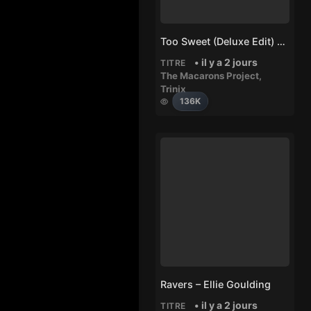
Too Sweet (Deluxe Edit) – Trinix, The Macarons Project
• il y a 2 jours
TITRE
The Macarons Project
,
Trinix
136K
Ravers – Ellie Goulding
• il y a 2 jours
TITRE