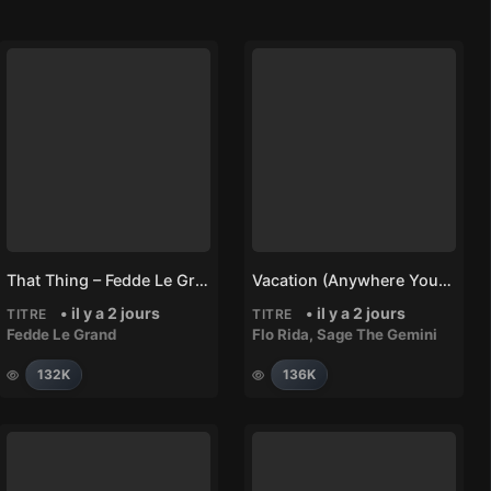
That Thing – Fedde Le Grand
Vacation (Anywhere You Wanna Go) – Flo Rida, Sage The Gemini
• il y a 2 jours
• il y a 2 jours
TITRE
TITRE
Fedde Le Grand
Flo Rida
,
Sage The Gemini
132K
136K