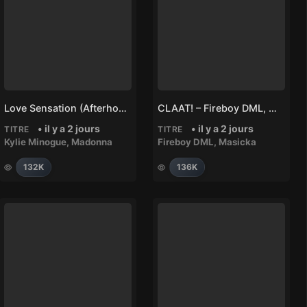
Love Sensation (Afterhours Mix) – Madonna, Kylie Minogue
CLAAT! – Fireboy DML, Masicka
• il y a 2 jours
• il y a 2 jours
TITRE
TITRE
Kylie Minogue
,
Madonna
Fireboy DML
,
Masicka
132K
136K