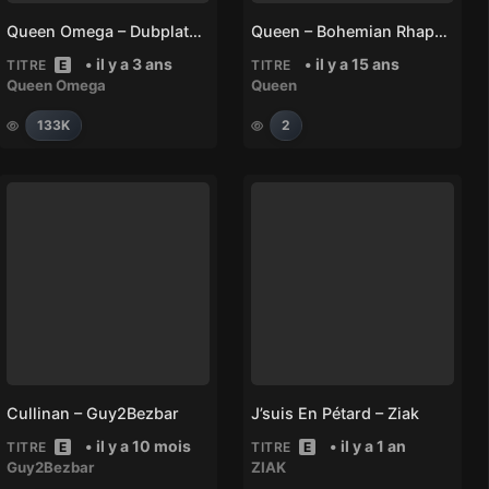
Queen Omega – Dubplate – Little Lion Sound – Next Episode
Queen – Bohemian Rhapsody
• il y a 3 ans
• il y a 15 ans
TITRE
E
TITRE
Queen Omega
Queen
133K
2
Cullinan – Guy2Bezbar
J’suis En Pétard – Ziak
• il y a 10 mois
• il y a 1 an
TITRE
E
TITRE
E
Guy2Bezbar
ZIAK