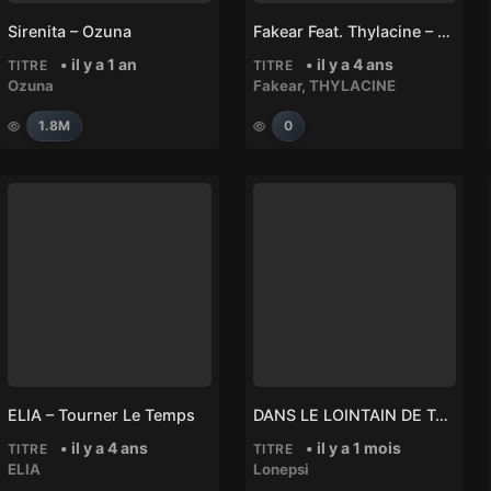
Sirenita – Ozuna
Fakear Feat. Thylacine – Ceremony
• il y a 1 an
• il y a 4 ans
TITRE
TITRE
Ozuna
Fakear
,
THYLACINE
1.8M
0
ELIA – Tourner Le Temps
DANS LE LOINTAIN DE TA VOIX – Lonepsi
• il y a 4 ans
• il y a 1 mois
TITRE
TITRE
ELIA
Lonepsi