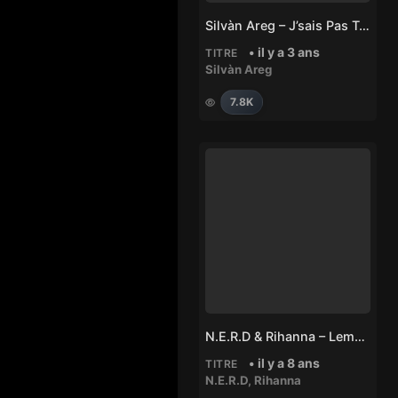
Silvàn Areg – J’sais Pas Trop
• il y a 3 ans
TITRE
Silvàn Areg
7.8K
N.E.R.D & Rihanna – Lemon
• il y a 8 ans
TITRE
N.E.R.D
,
Rihanna