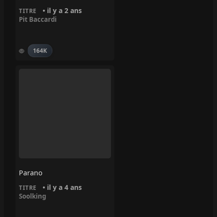
• il y a 2 ans
TITRE
Pit Baccardi
164K
Parano
• il y a 4 ans
TITRE
Soolking