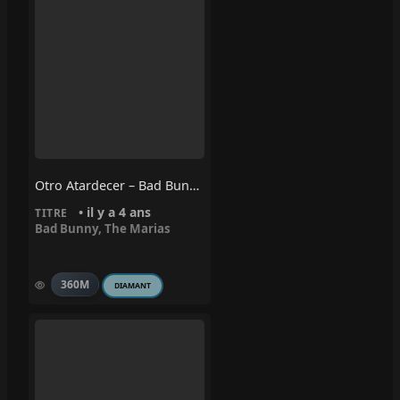
Otro Atardecer – Bad Bunny, The Marias
• il y a 4 ans
TITRE
Bad Bunny
,
The Marias
360M
DIAMANT