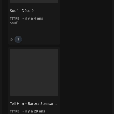
Souf – Désolé
• il y a 4 ans
TITRE
Souf
1
Tell Him – Barbra Streisand, Céline Dion
• il y a 29 ans
TITRE