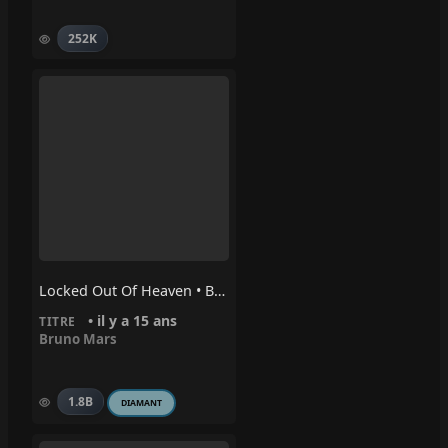
252K
Locked Out Of Heaven • Bruno Mars
• il y a 15 ans
TITRE
Bruno Mars
1.8B
DIAMANT