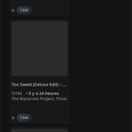
135K
Too Sweet (Deluxe Edit) – Trinix, The Macarons Project
• il y a 24 heures
TITRE
The Macarons Project
,
Trinix
134K