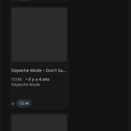
Depeche Mode – Don’t Say You Love Me
• il y a 4 ans
TITRE
Depeche Mode
12.4K