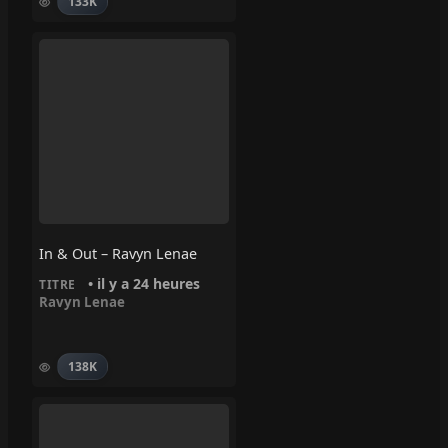
133K
In & Out – Ravyn Lenae
• il y a 24 heures
TITRE
Ravyn Lenae
138K