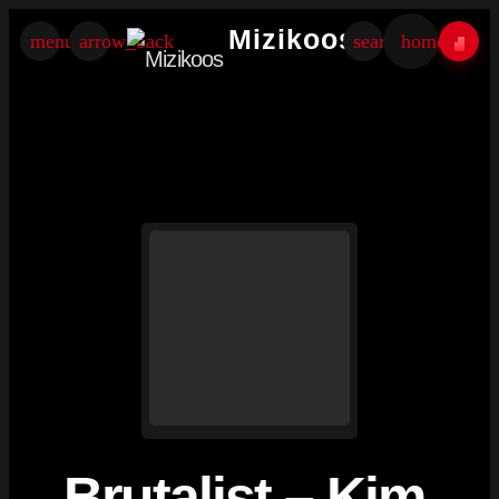
×
Mizikoos
menu
arrow_back
search
home
Brutalist – Kim