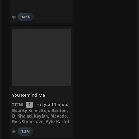
145K
You Remind Me
• il y a 11 mois
TITRE
E
Bounty Killer
,
Buju Banton
,
DJ Khaled
,
Kaylan
,
Mavado
,
RoryStoneLove
,
Vybz Kartel
1.2M