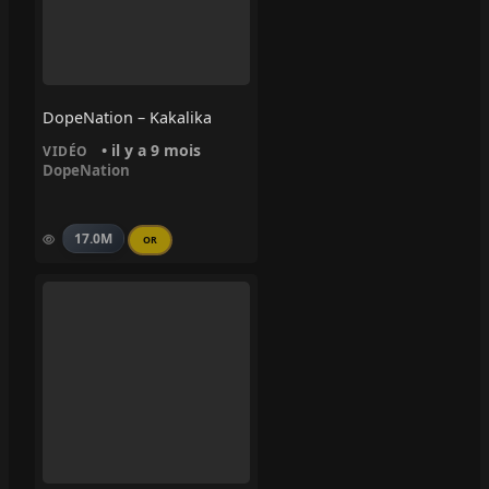
DopeNation – Kakalika
• il y a 9 mois
VIDÉO
DopeNation
17.0M
OR