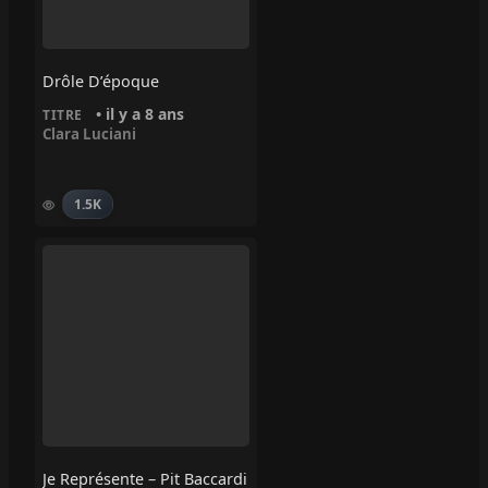
Drôle D’époque
• il y a 8 ans
TITRE
Clara Luciani
1.5K
Je Représente – Pit Baccardi