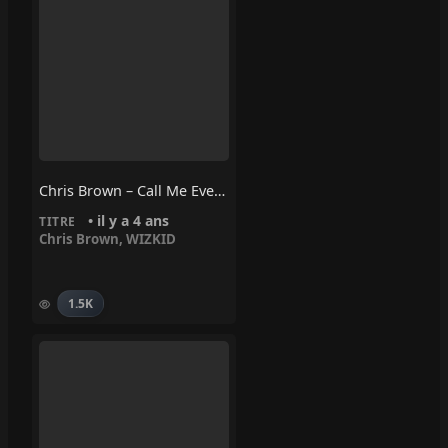
Chris Brown – Call Me Every Day (feat. WizKid)
• il y a 4 ans
TITRE
Chris Brown
,
WIZKID
1.5K