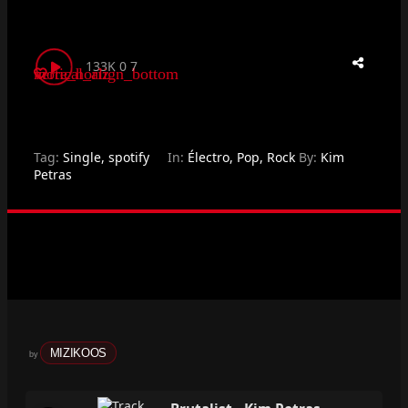
133K
0
7
vertical_align_bottom
more_horiz
Tag:
Single
,
spotify
In:
Électro
,
Pop
,
Rock
By:
Kim
Petras
MIZIKOOS
by