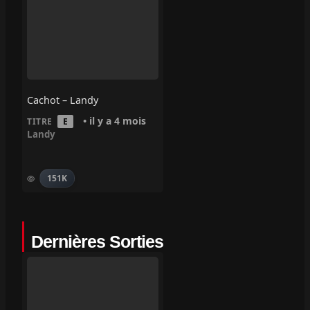
Cachot – Landy
• il y a 4 mois
TITRE
E
Landy
151K
Dernières Sorties