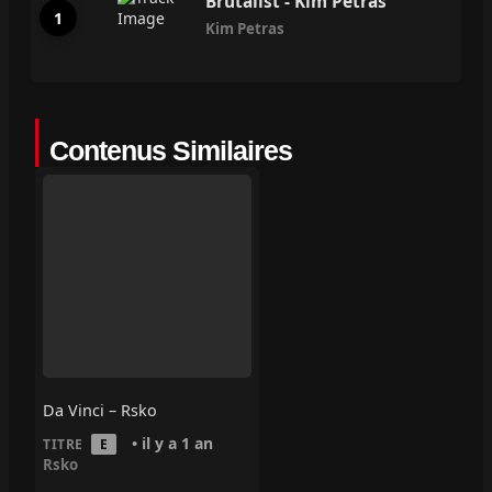
Brutalist - Kim Petras
Kim Petras
Contenus Similaires
Da Vinci – Rsko
• il y a 1 an
TITRE
E
Rsko