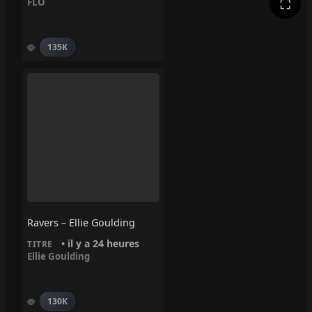
⛶
FLO
135K
Ravers – Ellie Goulding
• il y a 24 heures
TITRE
Ellie Goulding
130K