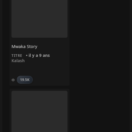
Mwaka Story
• il y a 9 ans
TITRE
Kalash
19.5K