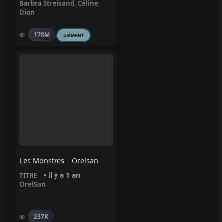
Barbra Streisand
,
Céline
Dion
178M
DIAMANT
Les Monstres – Orelsan
• il y a 1 an
TITRE
OrelSan
237K