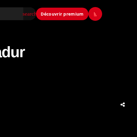
search
Découvrir premium
adur