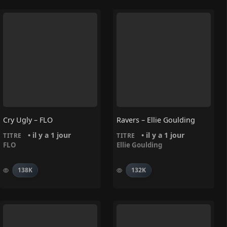
Cry Ugly – FLO
Ravers – Ellie Goulding
• il y a 1 jour
• il y a 1 jour
TITRE
TITRE
FLO
Ellie Goulding
138K
132K