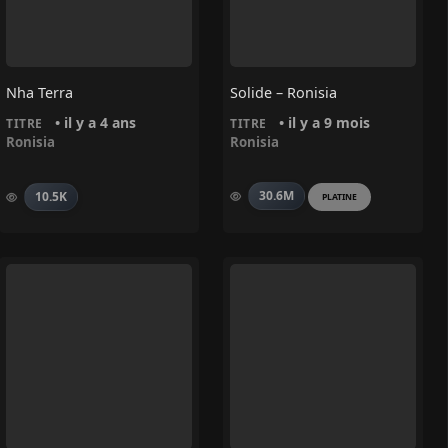
Nha Terra
Solide – Ronisia
• il y a 4 ans
• il y a 9 mois
TITRE
TITRE
Ronisia
Ronisia
30.6M
10.5K
PLATINE