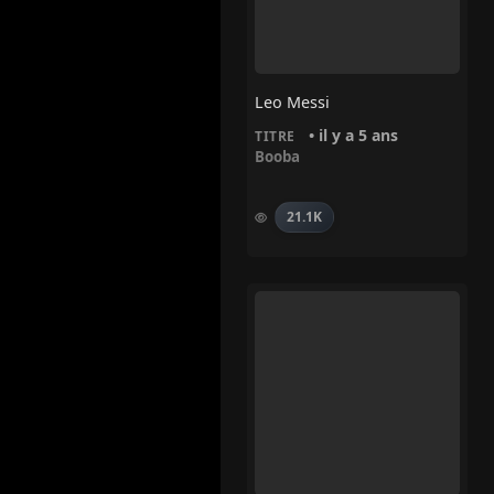
Leo Messi
• il y a 5 ans
TITRE
Booba
21.1K