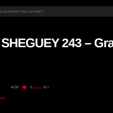
SHEGUEY 243 – Gr
403K
0
421
vertical_align_bottom
ore_horiz