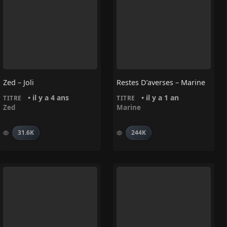
Zed – Joli
Restes D’averses – Marine
• il y a 4 ans
• il y a 1 an
TITRE
TITRE
Zed
Marine
31.6K
244K