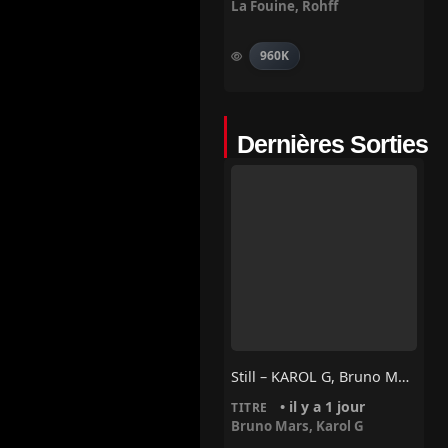
La Fouine
,
Rohff
960K
Dernières Sorties
Still – KAROL G, Bruno Mars
• il y a 1 jour
TITRE
Bruno Mars
,
Karol G