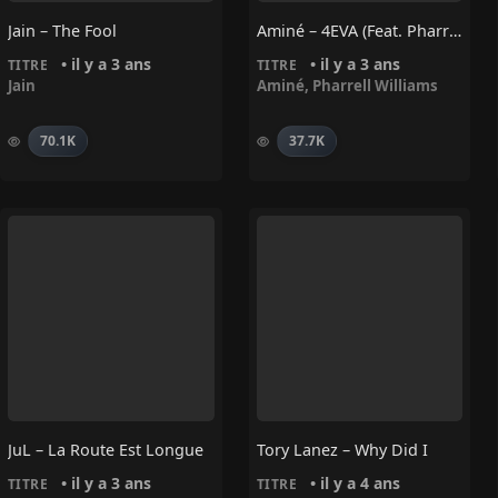
Jain – The Fool
Aminé – 4EVA (feat. Pharrell Williams)
• il y a 3 ans
• il y a 3 ans
TITRE
TITRE
Jain
Aminé
,
Pharrell Williams
70.1K
37.7K
JuL – La Route Est Longue
Tory Lanez – Why Did I
• il y a 3 ans
• il y a 4 ans
TITRE
TITRE