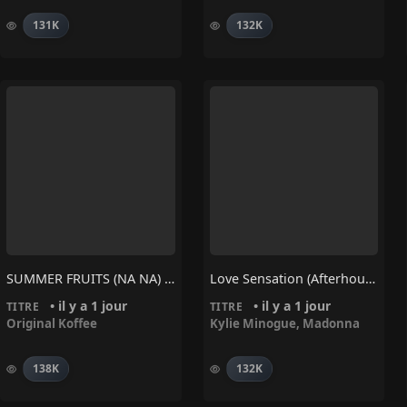
131K
132K
SUMMER FRUITS (NA NA) – Original Koffee
Love Sensation (Afterhours Mix) – Madonna, Kylie Minogue
• il y a 1 jour
• il y a 1 jour
TITRE
TITRE
Original Koffee
Kylie Minogue
,
Madonna
138K
132K