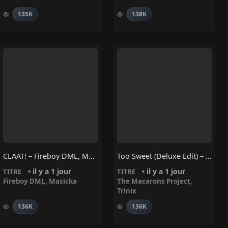
135K
138K
CLAAT! – Fireboy DML, Masicka
Too Sweet (Deluxe Edit) – Trinix, The Macarons Project
• il y a 1 jour
• il y a 1 jour
TITRE
TITRE
Fireboy DML
,
Masicka
The Macarons Project
,
Trinix
136K
136K