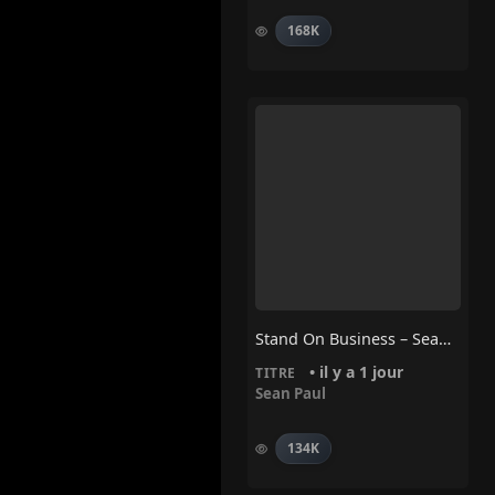
168K
Stand On Business – Sean Paul
• il y a 1 jour
TITRE
Sean Paul
134K