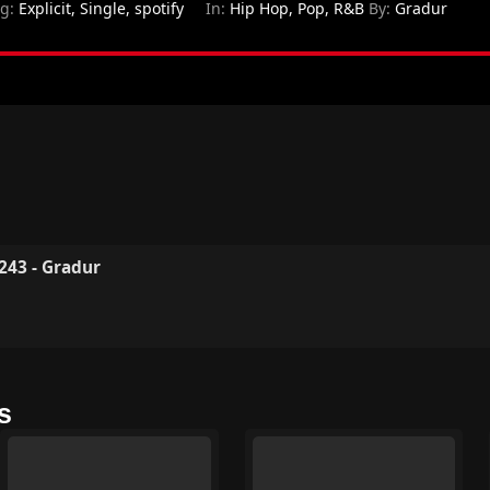
ag:
Explicit
,
Single
,
spotify
In:
Hip Hop
,
Pop
,
R&B
By:
Gradur
43 - Gradur
s