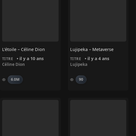
L’étoile – Céline Dion
Lujipeka – Metaverse
• il y a 10 ans
• il y a 4 ans
TITRE
TITRE
Céline Dion
Lujipeka
6.0M
90