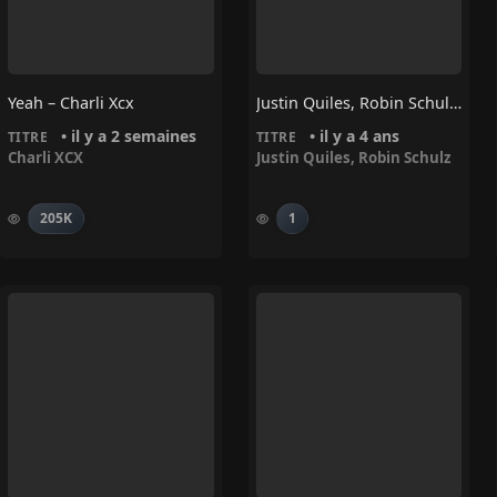
Yeah – Charli Xcx
Justin Quiles, Robin Schulz – AEIOU
• il y a 2 semaines
• il y a 4 ans
TITRE
TITRE
Charli XCX
Justin Quiles
,
Robin Schulz
205K
1