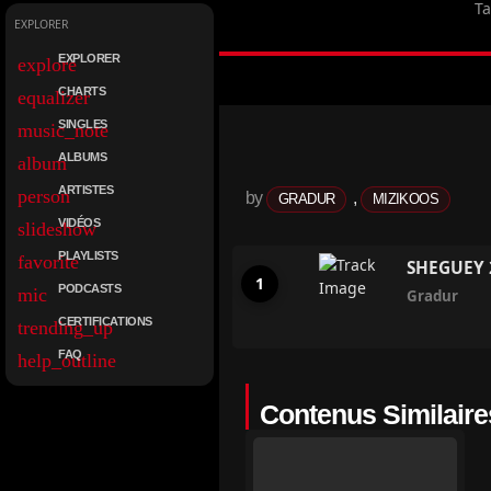
T
EXPLORER
EXPLORER
explore
CHARTS
equalizer
SINGLES
music_note
ALBUMS
album
ARTISTES
person
by
,
GRADUR
MIZIKOOS
VIDÉOS
slideshow
PLAYLISTS
favorite
SHEGUEY 2
PODCASTS
mic
Gradur
CERTIFICATIONS
trending_up
FAQ
help_outline
Contenus Similaire