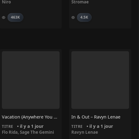
Niro
Stromae
463K
4.5K
Vacation (Anywhere You Wanna Go) – Flo Rida, Sage The Gemini
In & Out – Ravyn Lenae
• il y a 1 jour
• il y a 1 jour
TITRE
TITRE
Flo Rida
,
Sage The Gemini
Ravyn Lenae