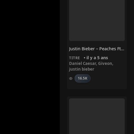
Justin Bieber – Peaches Ft. Daniel Caesar, Giveon
• il y a 5 ans
TITRE
Daniel Caesar
,
Giveon
,
justin bieber
16.5K