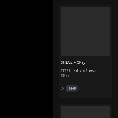
SHEGE – CKay
• il y a 1 jour
TITRE
CKay
144K