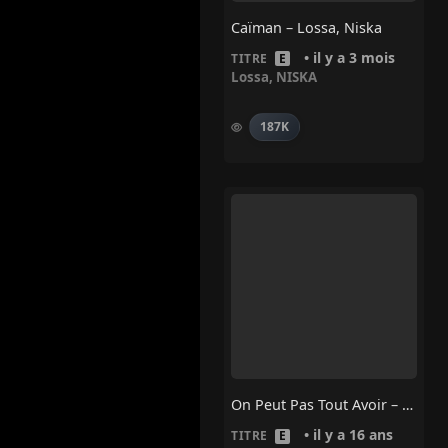
Caïman – Lossa, Niska
• il y a 3 mois
TITRE
E
Lossa
,
NISKA
187K
On Peut Pas Tout Avoir – Rohff, La Fouine
• il y a 16 ans
TITRE
E