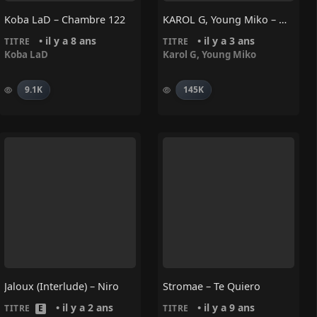
Koba LaD – Chambre 122
KAROL G, Young Miko – DISPO
• il y a 8 ans
• il y a 3 ans
TITRE
TITRE
Koba LaD
Karol G
,
Young Miko
9.1K
145K
Jaloux (interlude) – Niro
Stromae – Te Quiero
• il y a 2 ans
• il y a 9 ans
TITRE
E
TITRE