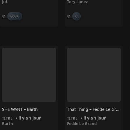
JuL
Tory Lanez
868K
0
SHE WANT – Barth
That Thing – Fedde Le Grand
• il y a 1 jour
• il y a 1 jour
TITRE
TITRE
Barth
Fedde Le Grand