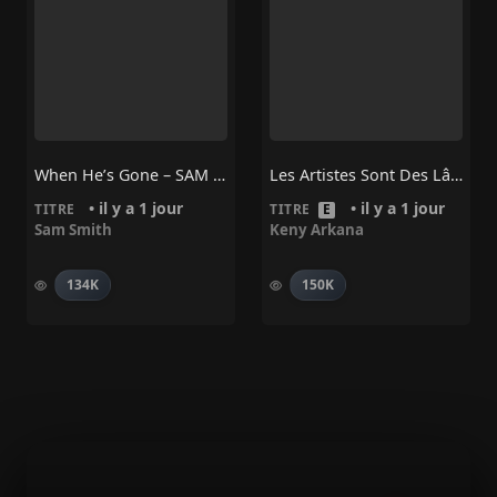
When He’s Gone – SAM SMITH
Les Artistes Sont Des Lâches – Keny Arkana
• il y a 1 jour
• il y a 1 jour
TITRE
TITRE
E
Sam Smith
Keny Arkana
134K
150K