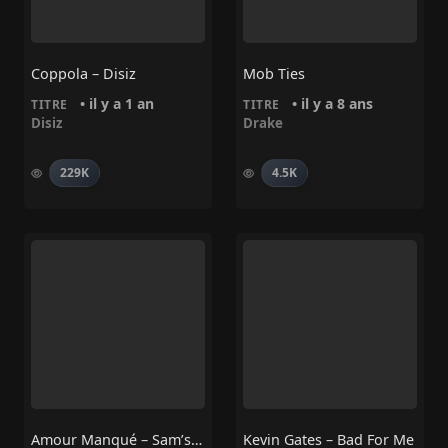
Coppola – Disiz
Mob Ties
• il y a 1 an
• il y a 8 ans
TITRE
TITRE
Disiz
Drake
229K
4.5K
Amour Manqué – Sam’s, Sally, Oxmo Puccino
Kevin Gates – Bad For Me