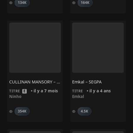
134K
164K
CULLINAN MANSORY – Ninho
Emkal – SEGPA
• il y a 7 mois
• il y a 4 ans
TITRE
E
TITRE
Ninho
Emkal
354K
4.5K