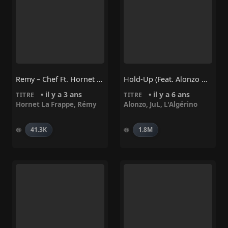
Remy – Chef Ft. Hornet La Frappe
Hold-Up (feat. Alonzo & L’Algérino)
• il y a 3 ans
• il y a 6 ans
TITRE
TITRE
Hornet La Frappe
,
Rémy
Alonzo
,
JuL
,
L'Algérino
41.3K
1.8M