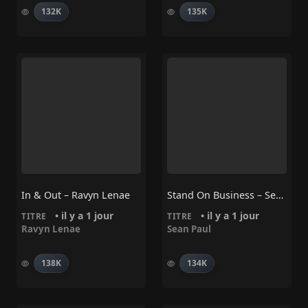
132K
135K
In & Out – Ravyn Lenae
Stand On Business – Sean Paul
• il y a 1 jour
• il y a 1 jour
TITRE
TITRE
Ravyn Lenae
Sean Paul
138K
134K