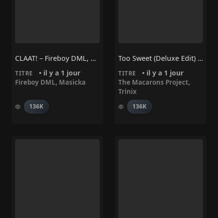
CLAAT! – Fireboy DML, Masicka
Too Sweet (Deluxe Edit) – Trinix, The Macarons Project
• il y a 1 jour
• il y a 1 jour
TITRE
TITRE
Fireboy DML
,
Masicka
The Macarons Project
,
Trinix
136K
136K