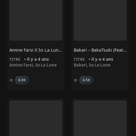
Amine Farsi X So La Lune – RETOUR DE FLAMME
Bakari – BakaTsuki (feat. So La Lune)
• il y a 4 ans
• il y a 4 ans
TITRE
TITRE
Amine Farsi
,
So La Lune
Bakari
,
So La Lune
6.0K
4.5K