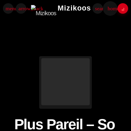
Mizikoos
menu
arrow_back
search
home
Plus Pareil – So