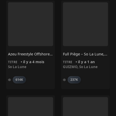
Azeu Freestyle Offshore – So La Lune
Full Piège – So La Lune, Guizmo
• il y a 4 mois
• il y a 1 an
TITRE
TITRE
So La Lune
GUIZMO
,
So La Lune
614K
237K