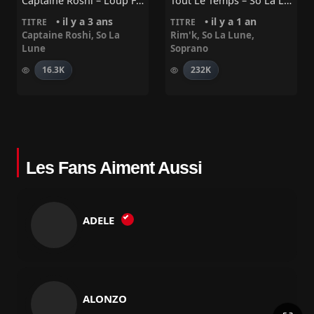
Captaine Roshi – Loup Feat So La Lune
Tout Le Temps – So La Lune, Soprano, Rim K
• il y a 3 ans
• il y a 1 an
TITRE
TITRE
Captaine Roshi
,
So La
Rim'k
,
So La Lune
,
Lune
Soprano
16.3K
232K
Les Fans Aiment Aussi
ADELE
ALONZO