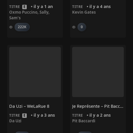
• il y a 1 an
• il y a 4 ans
TITRE
E
TITRE
Oxmo Puccino
,
Sally
,
Kevin Gates
Sam's
222K
0
Da Uzi – WeLaRue 8
Je Représente – Pit Baccardi
• il y a 3 ans
• il y a 2 ans
TITRE
E
TITRE
Da Uzi
Pit Baccardi