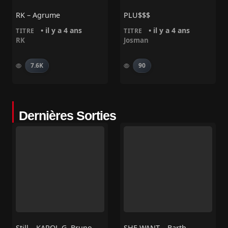
RK – Agrume
PLU$$$
• il y a 4 ans
• il y a 4 ans
TITRE
TITRE
RK
Josman
7.6K
90
Dernières Sorties
Still – KAROL G, Bruno Mars
SHE WANT – Barth