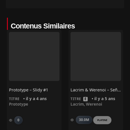
Contenus Similaires
Prototype – Slidy #1
Lacrim & Werenoi – Señor De Los Gallos
• il y a 4 ans
• il y a 5 ans
TITRE
TITRE
E
Prototype
Lacrim
,
Werenoi
30.0M
0
PLATINE