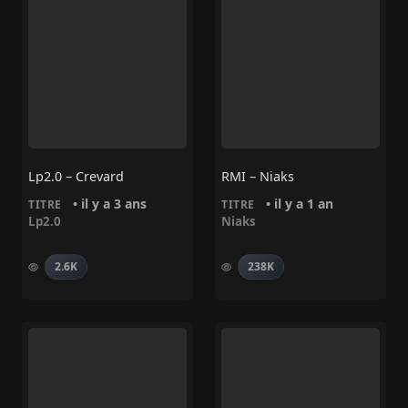
Lp2.0 – Crevard
RMI – Niaks
• il y a 3 ans
• il y a 1 an
TITRE
TITRE
Lp2.0
Niaks
2.6K
238K