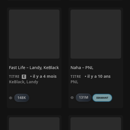
Fast Life – Landy, KeBlack
Naha – PNL
• il y a 4 mois
• il y a 10 ans
TITRE
E
TITRE
KeBlack
,
Landy
PNL
131M
148K
DIAMANT