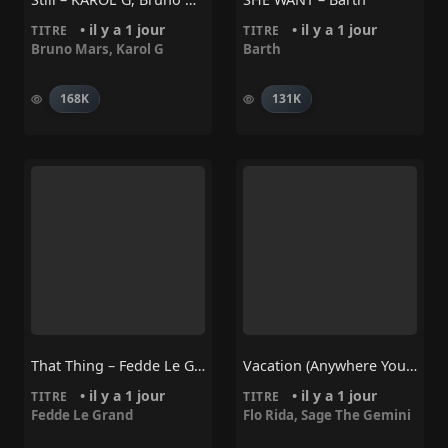
• il y a 1 jour
• il y a 1 jour
TITRE
TITRE
Bruno Mars
,
Karol G
Barth
168K
131K
That Thing – Fedde Le Grand
Vacation (Anywhere You Wanna Go) – Flo Rida, Sage The Gemini
• il y a 1 jour
• il y a 1 jour
TITRE
TITRE
Fedde Le Grand
Flo Rida
,
Sage The Gemini