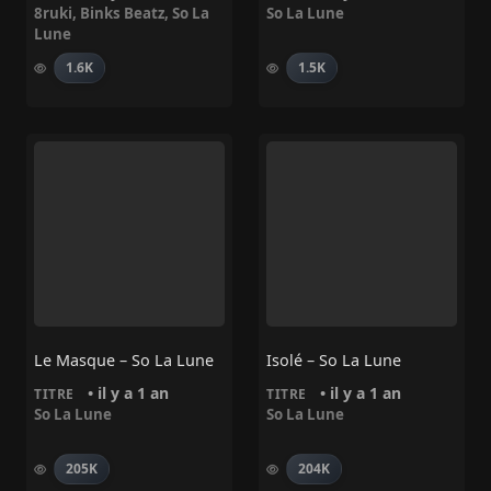
8ruki
,
Binks Beatz
,
So La
So La Lune
Lune
1.6K
1.5K
Le Masque – So La Lune
Isolé – So La Lune
• il y a 1 an
• il y a 1 an
TITRE
TITRE
So La Lune
So La Lune
205K
204K