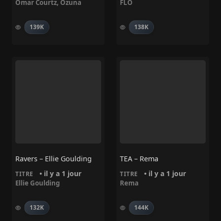
Omar Courtz
,
Ozuna
FLO
139K
138K
Ravers – Ellie Goulding
TEA – Rema
• il y a 1 jour
• il y a 1 jour
TITRE
TITRE
Ellie Goulding
Rema
132K
144K