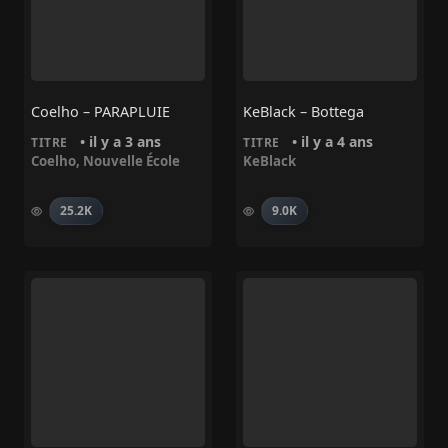
Coelho – PARAPLUIE
KeBlack – Bottega
• il y a 3 ans
• il y a 4 ans
TITRE
TITRE
Coelho
,
Nouvelle École
KeBlack
25.2K
9.0K