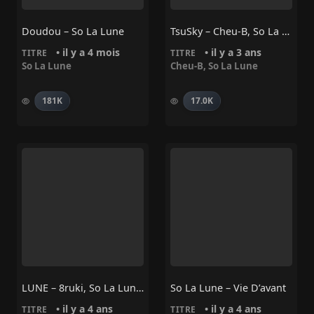
Doudou – So La Lune
TsuSky – Cheu-B, So La Lune
• il y a 4 mois
• il y a 3 ans
TITRE
TITRE
So La Lune
Cheu-B
,
So La Lune
181K
17.0K
LUNE – 8ruki, So La Lune, Binks Beatz
So La Lune – Vie D’avant
• il y a 4 ans
• il y a 4 ans
TITRE
TITRE