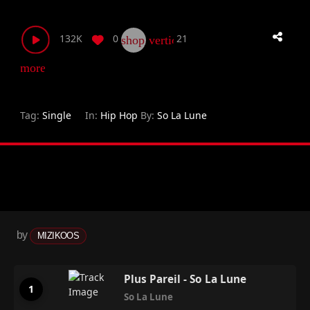
132K
0
21
shop_two
vertical_align_bottom
more_horiz
Tag:
Single
In:
Hip Hop
By:
So La Lune
by
MIZIKOOS
Plus Pareil - So La Lune
So La Lune