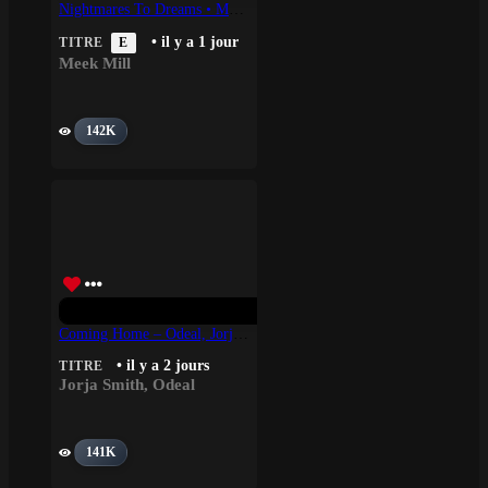
Nightmares To Dreams • Meek Mill
• il y a 1 jour
TITRE
E
Meek Mill
142K
Coming Home – Odeal, Jorja Smith
• il y a 2 jours
TITRE
Jorja Smith
,
Odeal
141K