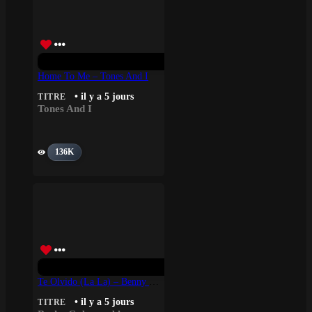
Home To Me – Tones And I
• il y a 5 jours
TITRE
Tones And I
136K
Te Olvido (La La) – Benny Blanco, Selena Gomez, Becky G
• il y a 5 jours
TITRE