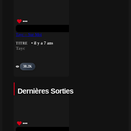
Tayc – Sur Moi
• il y a 7 ans
TITRE
Tayc
38.2K
Dernières Sorties