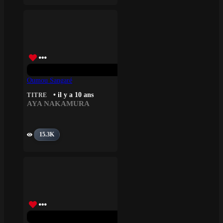
Oumou Sangaré
• il y a 10 ans
TITRE
AYA NAKAMURA
15.3K