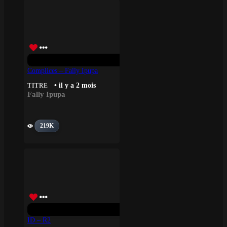
Complices – Fally Ipupa
• il y a 2 mois
TITRE
Fally Ipupa
219K
ID – R2