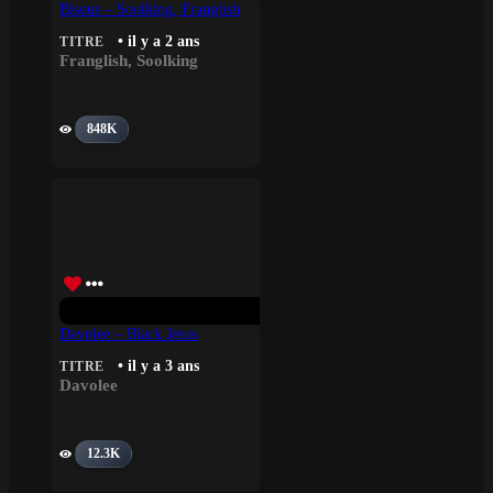
Bisous – Soolking, Franglish
• il y a 2 ans
TITRE
Franglish
,
Soolking
848K
Davolee – Black Jesus
• il y a 3 ans
TITRE
Davolee
12.3K