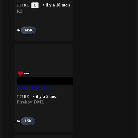
• il y a 10 mois
TITRE
E
R2
145K
Fireboy Dml – Peru
• il y a 5 ans
TITRE
Fireboy DML
1.5K