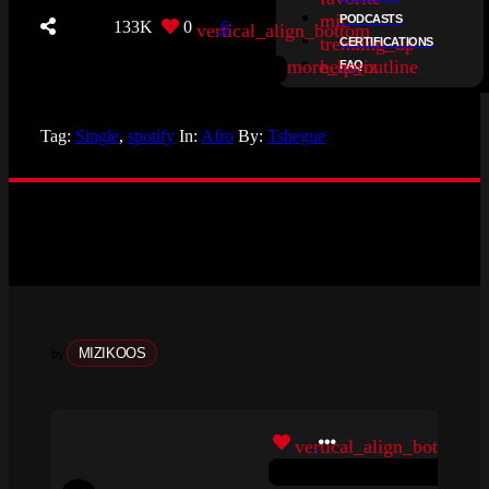
mic
PODCASTS
133K
0
6
vertical_align_bottom
trending_up
CERTIFICATIONS
more_horiz
help_outline
FAQ
Tag:
Single
,
spotify
In:
Afro
By:
Tshegue
MIZIKOOS
by
vertical_align_bottom