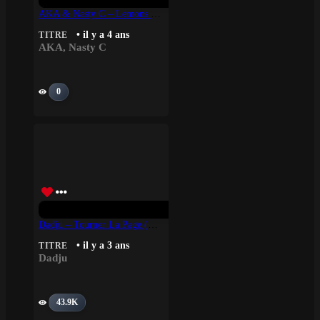
AKA & Nasty C – Lemons (Lemonade)
• il y a 4 ans
TITRE
AKA
,
Nasty C
0
Dadju – Tourner La Page (épisode 2)
• il y a 3 ans
TITRE
Dadju
43.9K