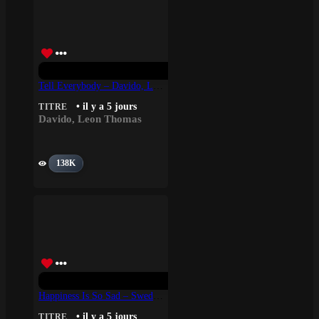
Tell Everybody – Davido, Leon Thomas
• il y a 5 jours
TITRE
Davido
,
Leon Thomas
138K
Happiness Is So Sad – Swedish House Mafia, Lykke Li
• il y a 5 jours
TITRE