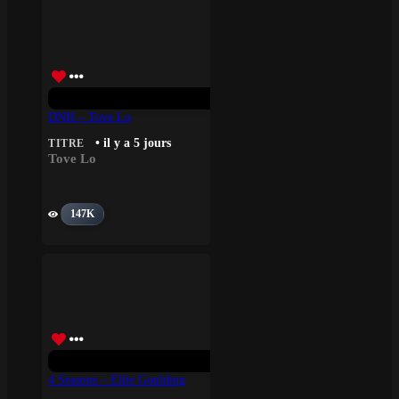
DNH – Tove Lo
• il y a 5 jours
TITRE
Tove Lo
147K
4 Seasons – Ellie Goulding