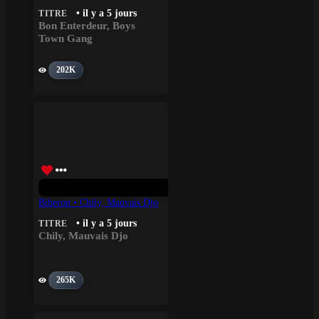
• il y a 5 jours
TITRE
Bon Enterdeur
,
Boys
Town Gang
202K
Biberon • Chily, Mauvais Djo
• il y a 5 jours
TITRE
Chily
,
Mauvais Djo
265K