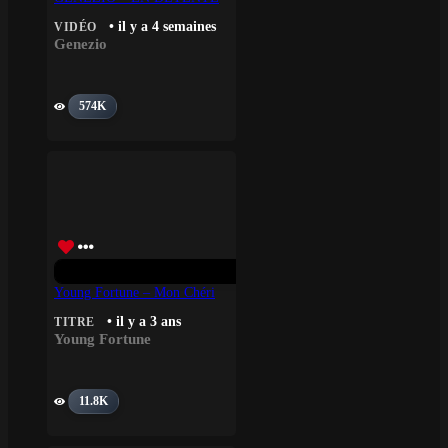
• il y a 4 semaines
VIDÉO
Genezio
574K
Young Fortune – Mon Chéri
• il y a 3 ans
TITRE
Young Fortune
11.8K