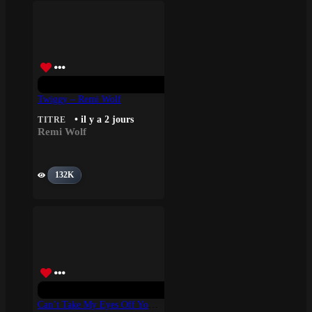
Twiggy – Remi Wolf
• il y a 2 jours
TITRE
Remi Wolf
132K
Can’t Take My Eyes Off You – Bon Enterdeur, Boys Town Gang