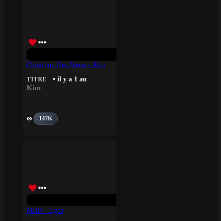
Chouchou Des Nanas – Kim
• il y a 1 an
TITRE
Kim
147K
MHD – Lyca