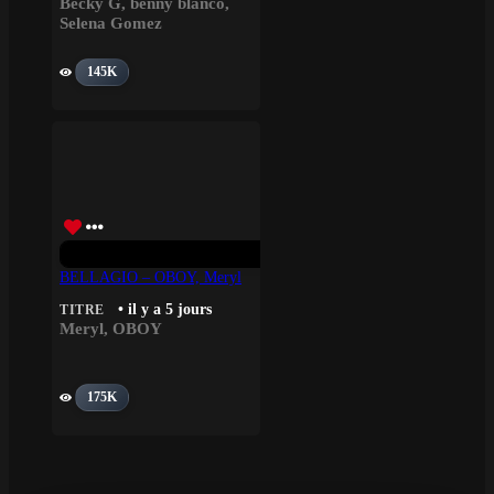
Becky G
,
benny blanco
,
Selena Gomez
145K
BELLAGIO – OBOY, Meryl
• il y a 5 jours
TITRE
Meryl
,
OBOY
175K