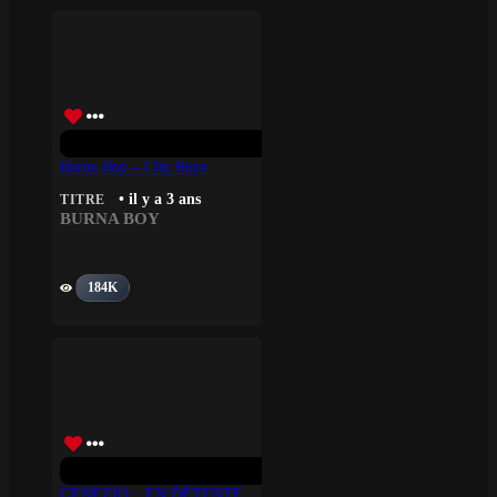
Burna Boy – City Boys
• il y a 3 ans
TITRE
BURNA BOY
184K
GENEZIO – EN DÉTENTE