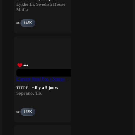
Lykke Li
,
Swedish House
Mafia
148K
L’argent Rend Fou • Soprano, TK
• il y a 5 jours
TITRE
Soprano
,
TK
162K