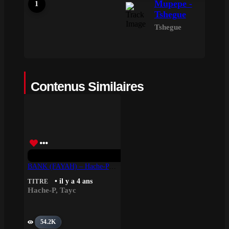
Mupepe -
Tshegue
Tshegue
Contenus Similaires
BANK (FAYAH) – Hache-P & Tayc
• il y a 4 ans
TITRE
Hache-P
,
Tayc
54.2K