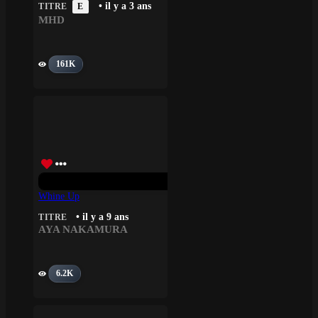
• il y a 3 ans
TITRE
E
MHD
161K
Whine Up
• il y a 9 ans
TITRE
AYA NAKAMURA
6.2K