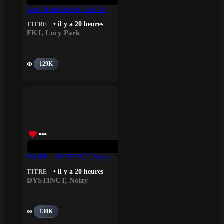
How Much Does It Take To Shift It All – FKJ, Lucy Park
• il y a 20 heures
TITRE
FKJ
,
Lucy Park
129K
HAJDE · DYSTINCT, Noizy
• il y a 20 heures
TITRE
DYSTINCT
,
Noizy
130K