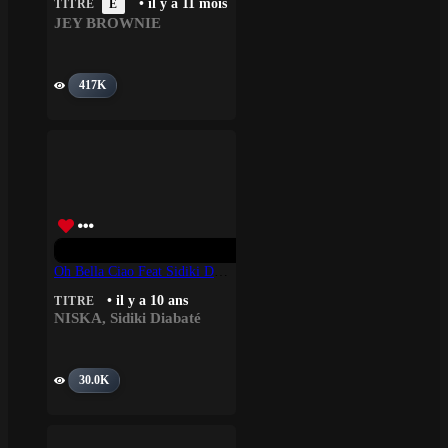
• il y a 11 mois
TITRE
E
JEY BROWNIE
417K
Oh Bella Ciao Feat Sidiki Diabaté
• il y a 10 ans
TITRE
NISKA
,
Sidiki Diabaté
30.0K