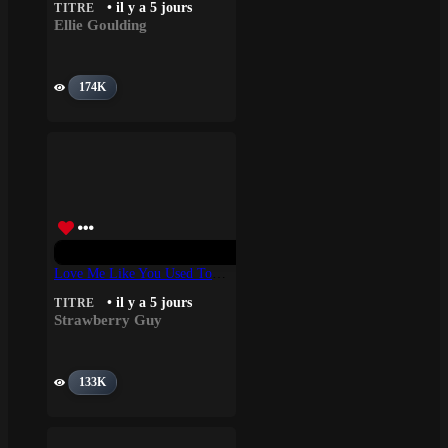
• il y a 5 jours
TITRE
Ellie Goulding
174K
Love Me Like You Used To – Strawberry Guy
• il y a 5 jours
TITRE
Strawberry Guy
133K