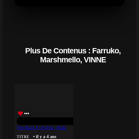
Plus De Contenus : Farruko,
Marshmello, VINNE
The Black Eyed Peas, Shakira – DON’T YOU WORRY (feat. David Guetta) (Farruko Remix)
• il y a 4 ans
TITRE