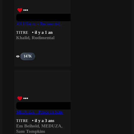
All I Know – Rudimental, Khalid
• il y a 1 an
TITRE
Khalid
,
Rudimental
147K
MEDUZA – Phone Ft Sam Tompkins & Em Beihold
• il y a 3 ans
TITRE
Em Beihold
,
MEDUZA
,
Sam Tompkins