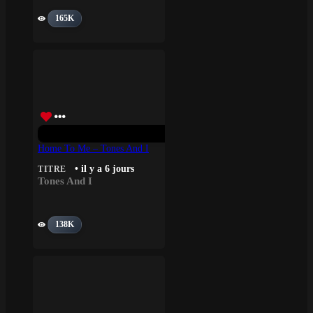
165K
Home To Me – Tones And I
• il y a 6 jours
TITRE
Tones And I
138K