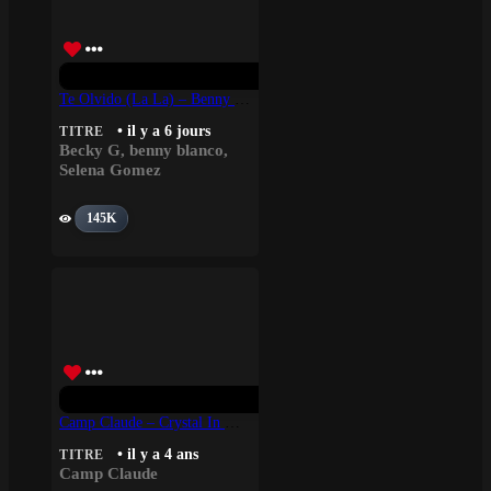
Te Olvido (La La) – Benny Blanco, Selena Gomez, Becky G
• il y a 6 jours
TITRE
Becky G
,
benny blanco
,
Selena Gomez
145K
Camp Claude – Crystal In My Mind
• il y a 4 ans
TITRE
Camp Claude