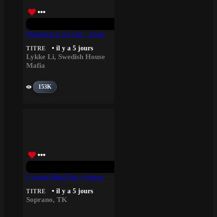
Happiness Is So Sad – Swedish House Mafia, Lykke Li
• il y a 5 jours
TITRE
Lykke Li
,
Swedish House
Mafia
153K
L’argent Rend Fou • Soprano, TK
• il y a 5 jours
TITRE
Soprano
,
TK