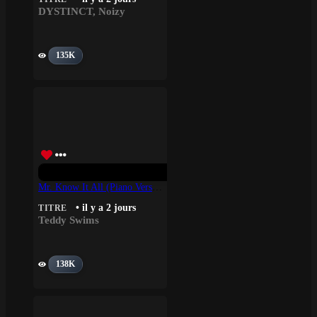
DYSTINCT
,
Noizy
135K
Mr. Know It All (Piano Version) – Teddy Swims
• il y a 2 jours
TITRE
Teddy Swims
138K