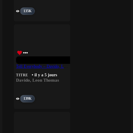
135K
Tell Everybody – Davido, Leon Thomas
• il y a 5 jours
TITRE
Davido
,
Leon Thomas
139K