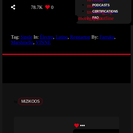
mic
PODCASTS
78.7K
0
trending_up
CERTIFICATIONS
more_horiz
help_outline
FAQ
Tag:
Single
In:
Électro
,
Latino
,
Reggaeton
By:
Farruko
,
Marshmello
,
VINNE
MIZIKOOS
by