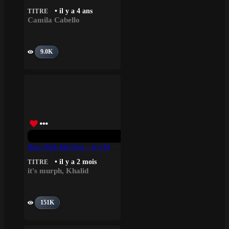
• il y a 4 ans
TITRE
Camila Cabello
9.0K
Here With Me Now – It’s Murph, Khalid
• il y a 2 mois
TITRE
it's murph
,
Khalid
151K