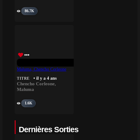
86.7K
Maluma, Chencho Corleone – Nos Comemos Vivos
• il y a 4 ans
TITRE
Chencho Corleone
,
Maluma
1.6K
Dernières Sorties