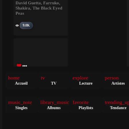
David Guetta
,
Farruko
,
Shakira
,
The Black Eyed
Peas
9.0K
home
tv
explore
person
Marshmello, Manuel Turizo, HUGEL – El Merengue (HUGEL Remix)
Accueil
TV
Lecture
Artistes
• il y a 3 ans
TITRE
HUGEL
,
Manuel Turizo
,
Marshmello
music_note
library_music
favorite
trending_u
Singles
Albums
Playlists
Tendance
42.5K