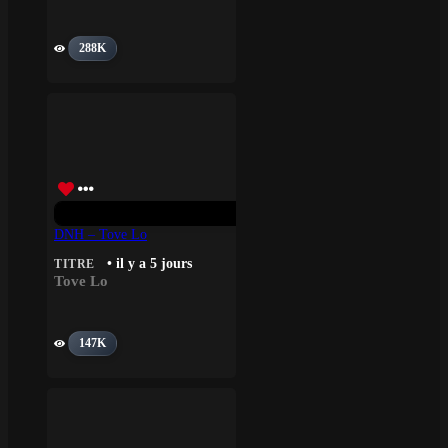
288K
DNH – Tove Lo
• il y a 5 jours
TITRE
Tove Lo
147K