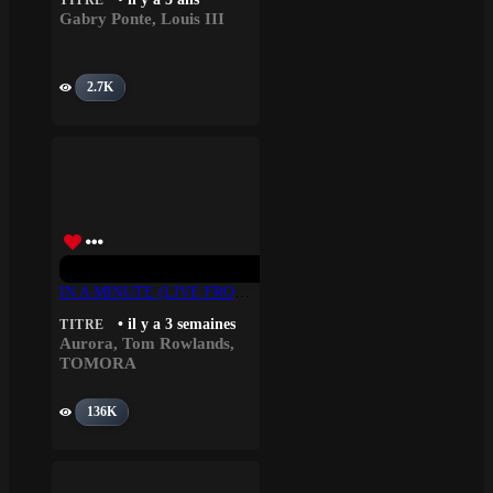
TITRE
Gabry Ponte
,
Louis III
2.7K
IN A MINUTE (LIVE FROM THE STUDIO VERSION) – TOMORA, AURORA, Tom Rowlands
• il y a 3 semaines
TITRE
Aurora
,
Tom Rowlands
,
TOMORA
136K