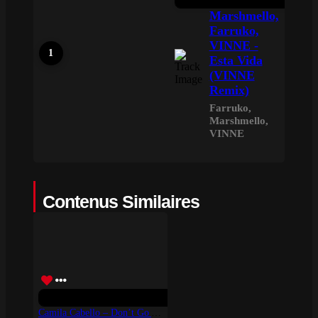
Marshmello,
Farruko,
VINNE -
Esta Vida
(VINNE
Remix)
Farruko
,
Marshmello
,
VINNE
Contenus Similaires
Camila Cabello – Don’t Go Yet