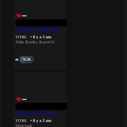
KAROL G – WATATI (feat. Aldo Ranks) (From Barbie The Album)
• il y a 3 ans
TITRE
Aldo Ranks
,
Karol G
76.3K
Moictani – Il Fait Chaud
• il y a 3 ans
TITRE
Moictani