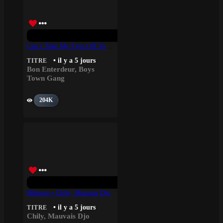
Can’t Take My Eyes Off You – Bon Enterdeur, Boys Town Gang
• il y a 5 jours
TITRE
Bon Enterdeur
,
Boys
Town Gang
204K
Biberon • Chily, Mauvais Djo
• il y a 5 jours
TITRE
Chily
,
Mauvais Djo