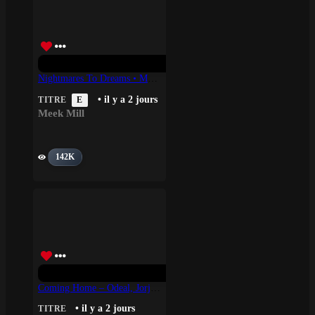
Nightmares To Dreams • Meek Mill
• il y a 2 jours
TITRE
E
Meek Mill
142K
Coming Home – Odeal, Jorja Smith
• il y a 2 jours
TITRE