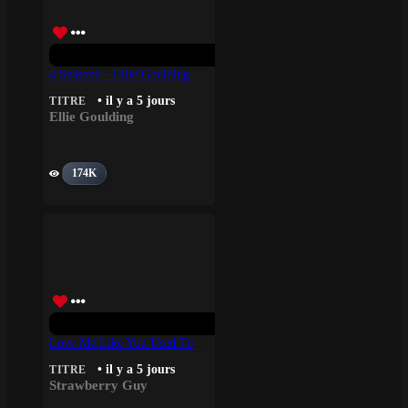
4 Seasons – Ellie Goulding
• il y a 5 jours
TITRE
Ellie Goulding
174K
Love Me Like You Used To – Strawberry Guy
• il y a 5 jours
TITRE
Strawberry Guy