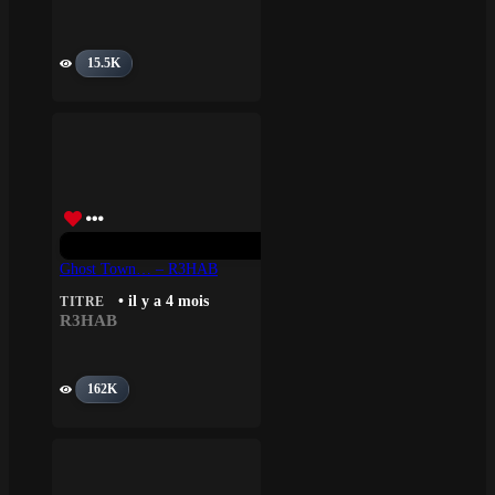
15.5K
Ghost Town… – R3HAB
• il y a 4 mois
TITRE
R3HAB
162K