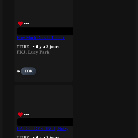
How Much Does It Take To Shift It All – FKJ, Lucy Park
• il y a 2 jours
TITRE
FKJ
,
Lucy Park
133K
HAJDE · DYSTINCT, Noizy
• il y a 2 jours
TITRE