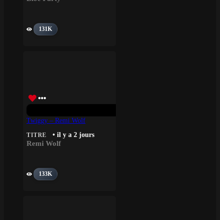
131K
Twiggy – Remi Wolf
• il y a 2 jours
TITRE
Remi Wolf
133K