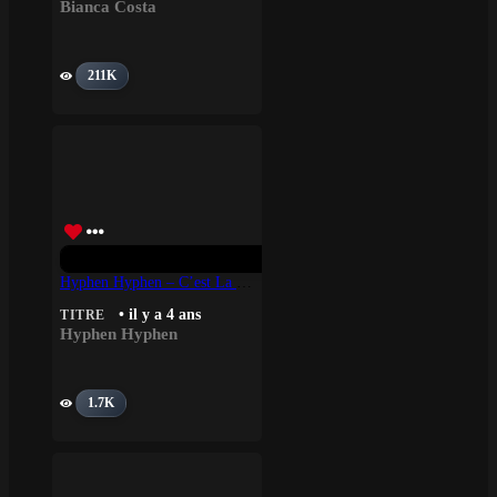
Bianca Costa
211K
Hyphen Hyphen – C’est La Vie
• il y a 4 ans
TITRE
Hyphen Hyphen
1.7K