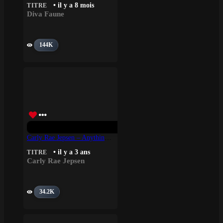
• il y a 8 mois
TITRE
Diva Faune
144K
Carly Rae Jepsen – Anything To Be With You
• il y a 3 ans
TITRE
Carly Rae Jepsen
34.2K