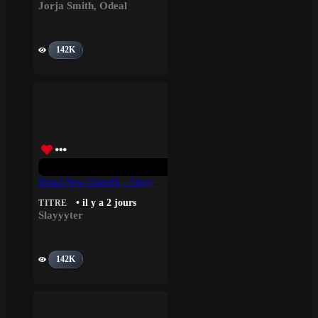
Jorja Smith
,
Odeal
142K
Brand New Chanel$ – Slayyyter
• il y a 2 jours
TITRE
Slayyyter
142K