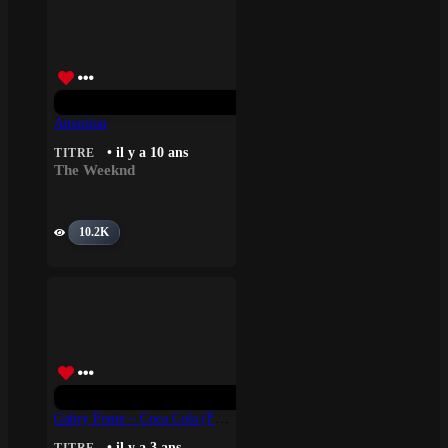
Attention
• il y a 10 ans
TITRE
The Weeknd
10.2K
Gabry Ponte – Coca Cola (feat. Louis III)
• il y a 3 ans