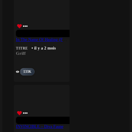
In The Name Of Healing (from The Prime Original Movie ‘Your Fault: London’) – Griff
• il y a 2 mois
TITRE
Griff
133K
INVINCIBLE – Diva Faune