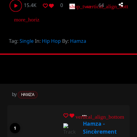
15.4K
0
64
shop_two
vertical_align_bottom
more_horiz
Tag:
Single
In:
Hip Hop
By:
Hamza
by
HAMZA
vertical_align_bottom
Hamza -
Sincèrement