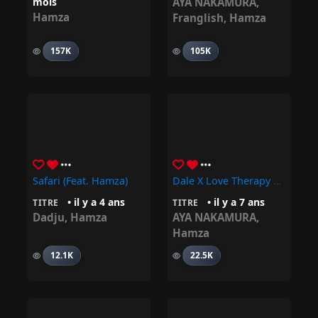
mois
AYA NAKAMURA
,
Hamza
Franglish
,
Hamza
157K
105K
Safari (feat. Hamza)
Dale X Love Therapy Ft. Aya Nakamura
• il y a 4 ans
• il y a 7 ans
TITRE
TITRE
Dadju
,
Hamza
AYA NAKAMURA
,
Hamza
12.1K
22.5K