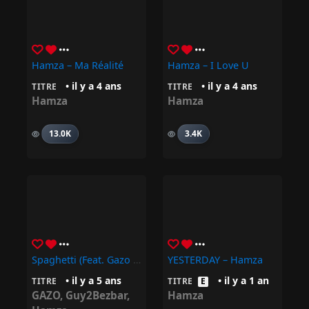
Hamza – Ma Réalité
Hamza – I Love U
• il y a 4 ans
• il y a 4 ans
TITRE
TITRE
Hamza
Hamza
13.0K
3.4K
Spaghetti (feat. Gazo & Guy2Bezbar)
YESTERDAY – Hamza
• il y a 5 ans
• il y a 1 an
TITRE
TITRE
E
GAZO
,
Guy2Bezbar
,
Hamza