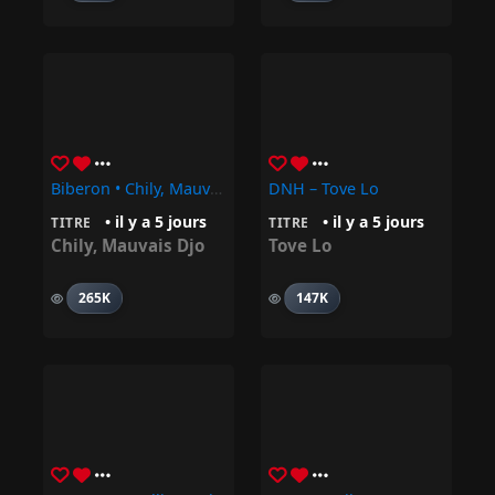
Biberon • Chily, Mauvais Djo
DNH – Tove Lo
• il y a 5 jours
• il y a 5 jours
TITRE
TITRE
Chily
,
Mauvais Djo
Tove Lo
265K
147K