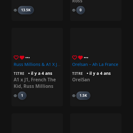
Ross
13.5K
0
Russ Millions & A1 X J1 & French The Kid – One Of A Kind
Orelsan – Ah La France
• il y a 4 ans
• il y a 4 ans
TITRE
TITRE
A1 x J1
,
French The
OrelSan
Kid
,
Russ Millions
1
1.5K