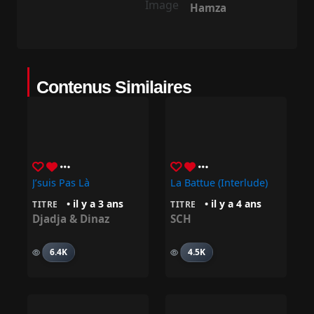
Hamza
Contenus Similaires
J’suis Pas Là
La Battue (Interlude)
• il y a 3 ans
• il y a 4 ans
TITRE
TITRE
Djadja & Dinaz
SCH
6.4K
4.5K