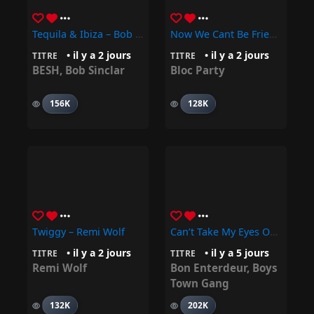
Tequila & Ibiza – Bob Sinclar, BESH
Now We Cant Be Friends – Bloc Party
• il y a 2 jours
• il y a 2 jours
TITRE
TITRE
BESH
,
Bob Sinclar
Bloc Party
156K
128K
Twiggy – Remi Wolf
Can’t Take My Eyes Off You – Bon Enterdeur, Boys Town Gang
• il y a 2 jours
• il y a 5 jours
TITRE
TITRE
Remi Wolf
Bon Enterdeur
,
Boys
Town Gang
132K
202K