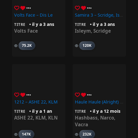
Volts Face – Dis Le
Samira 3 – Scridge, Isleym
• il y a 3 ans
• il y a 3 ans
TITRE
TITRE
Volts Face
Isleym
,
Scridge
75.2K
120K
1212 – ASHE 22, KLM
Haule Haule (Alright) – Vacra, Hashbass, Narco
• il y a 1 an
• il y a 12 mois
TITRE
TITRE
ASHE 22
,
KLM
,
KLN
Hashbass
,
Narco
,
Vacra
147K
232K