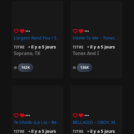
L’argent Rend Fou • Soprano, TK
Home To Me – Tones And I
• il y a 5 jours
• il y a 5 jours
TITRE
TITRE
Soprano
,
TK
Tones And I
162K
136K
Te Olvido (La La) – Benny Blanco, Selena Gomez, Becky G
BELLAGIO – OBOY, Meryl
• il y a 5 jours
• il y a 5 jours
TITRE
TITRE