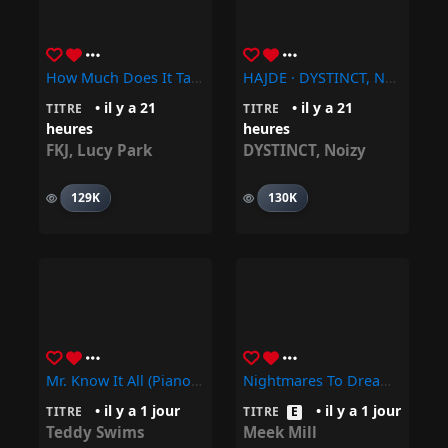
How Much Does It Take To Shift It All – FKJ, Lucy Park
HAJDE · DYSTINCT, Noizy
• il y a 21
• il y a 21
TITRE
TITRE
heures
heures
FKJ
,
Lucy Park
DYSTINCT
,
Noizy
129K
130K
Mr. Know It All (Piano Version) – Teddy Swims
Nightmares To Dreams • Meek Mill
• il y a 1 jour
• il y a 1 jour
TITRE
TITRE
E
Teddy Swims
Meek Mill