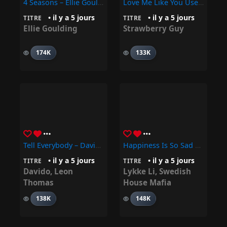
4 Seasons – Ellie Goulding
Love Me Like You Used To – Strawberry Guy
• il y a 5 jours
• il y a 5 jours
TITRE
TITRE
Ellie Goulding
Strawberry Guy
174K
133K
Tell Everybody – Davido, Leon Thomas
Happiness Is So Sad – Swedish House Mafia, Lykke Li
• il y a 5 jours
• il y a 5 jours
TITRE
TITRE
Davido
,
Leon
Lykke Li
,
Swedish
Thomas
House Mafia
138K
148K