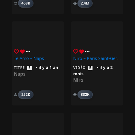
468K
2.4M
Te Amo – Naps
Niro – Paris Saint-Germain
• il y a 1 an
• il y a 2
TITRE
E
VIDÉO
E
Naps
mois
Niro
252K
332K