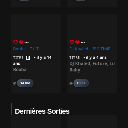
Booba – T.L.T
DJ Khaled – BIG TIME Ft. Future, Lil Baby
• il y a 14
• il y a 4 ans
TITRE
E
TITRE
ans
DJ Khaled
,
Future
,
Lil
Booba
Baby
14.0M
10.5K
Dernières Sorties