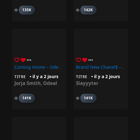
135K
142K
Coming Home – Odeal, Jorja Smith
Brand New Chanel$ – Slayyyter
• il y a 2 jours
• il y a 2 jours
TITRE
TITRE
Jorja Smith
,
Odeal
Slayyyter
141K
141K