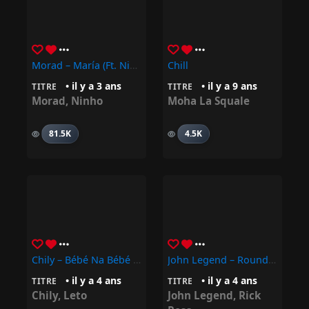
Morad – María (Ft. Ninho)
Chill
• il y a 3 ans
• il y a 9 ans
TITRE
TITRE
Morad
,
Ninho
Moha La Squale
81.5K
4.5K
Chily – Bébé Na Bébé (feat. Leto)
John Legend – Rounds (feat. Rick Ross)
• il y a 4 ans
• il y a 4 ans
TITRE
TITRE
Chily
,
Leto
John Legend
,
Rick