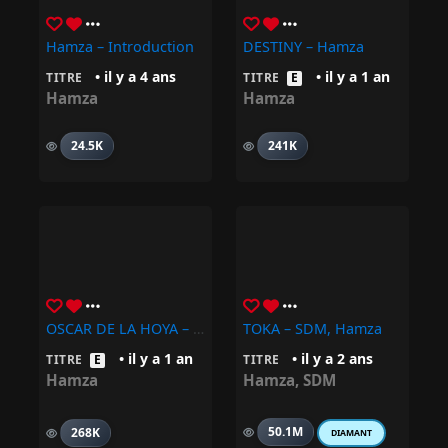
Hamza – Introduction
DESTINY – Hamza
• il y a 4 ans
• il y a 1 an
TITRE
TITRE
E
Hamza
Hamza
24.5K
241K
OSCAR DE LA HOYA – Hamza
TOKA – SDM, Hamza
• il y a 1 an
• il y a 2 ans
TITRE
E
TITRE
Hamza
Hamza
,
SDM
50.1M
268K
DIAMANT