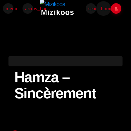
menu
arrow_back
search
home
Mizikoos
Hamza –
Sincèrement