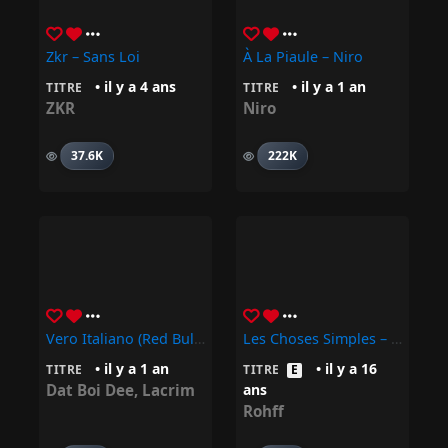
Zkr – Sans Loi
À La Piaule – Niro
• il y a 4 ans
• il y a 1 an
TITRE
TITRE
ZKR
Niro
37.6K
222K
Vero Italiano (Red Bull 64 Bars) – Lacrim, Dat Boi Dee
Les Choses Simples – Rohff
• il y a 1 an
• il y a 16
TITRE
TITRE
E
Dat Boi Dee
,
Lacrim
ans
Rohff