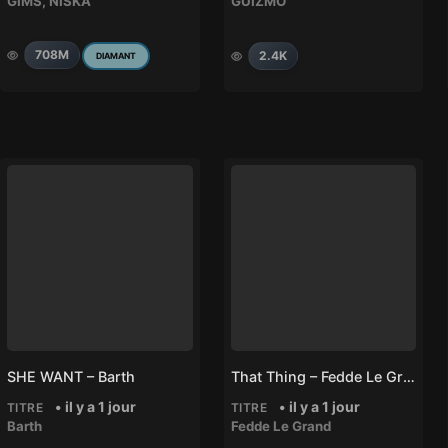
GIMS
,
NISKA
GUIZMO
708M
2.4K
DIAMANT
SHE WANT – Barth
That Thing – Fedde Le Grand
• il y a 1 jour
• il y a 1 jour
TITRE
TITRE
Barth
Fedde Le Grand