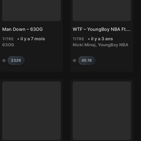
Man Down – 63OG
WTF – YoungBoy NBA Ft. Nicki Minaj
• il y a 7 mois
• il y a 3 ans
TITRE
TITRE
63OG
Nicki Minaj
,
YoungBoy NBA
232K
45.1K