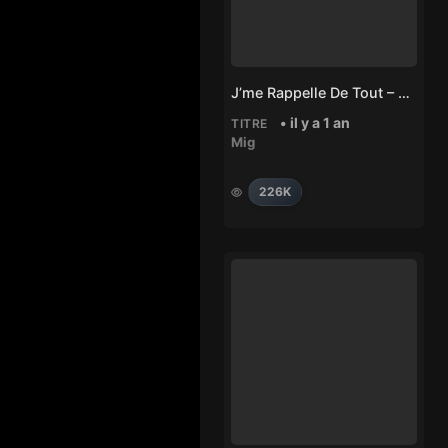
J’me Rappelle De Tout – MiG
• il y a 1 an
TITRE
Mig
226K