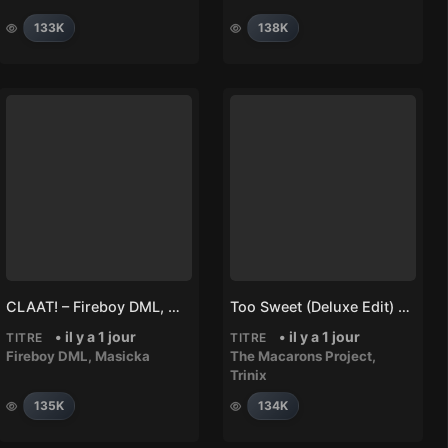
133K
138K
CLAAT! – Fireboy DML, Masicka
Too Sweet (Deluxe Edit) – Trinix, The Macarons Project
• il y a 1 jour
• il y a 1 jour
TITRE
TITRE
Fireboy DML
,
Masicka
The Macarons Project
,
Trinix
135K
134K