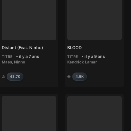
Distant (feat. Ninho)
BLOOD.
• il y a 7 ans
• il y a 9 ans
TITRE
TITRE
Maes
,
Ninho
Kendrick Lamar
43.7K
4.5K