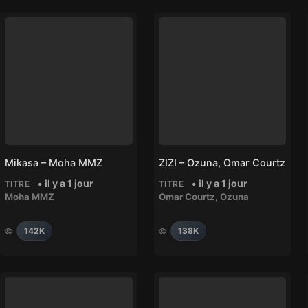
Mikasa – Moha MMZ
ZIZI – Ozuna, Omar Courtz
• il y a 1 jour
• il y a 1 jour
TITRE
TITRE
Moha MMZ
Omar Courtz
,
Ozuna
142K
138K