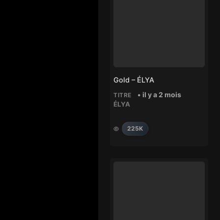
Gold – ÉLYA
• il y a 2 mois
TITRE
ÉLYA
225K