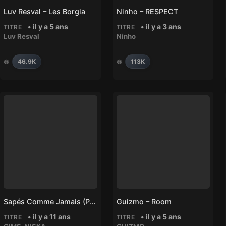
Luv Resval – Les Borgia
Ninho – RESPECT
• il y a 5 ans
• il y a 3 ans
TITRE
TITRE
Luv Resval
Ninho
46.9K
113K
Sapés Comme Jamais (pilule Bleue) Ft. Niska
Guizmo – Room
• il y a 11 ans
• il y a 5 ans
TITRE
TITRE