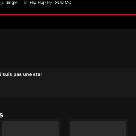
ag:
Single
In:
Hip Hop
By:
GUIZMO
'suis pas une star
s