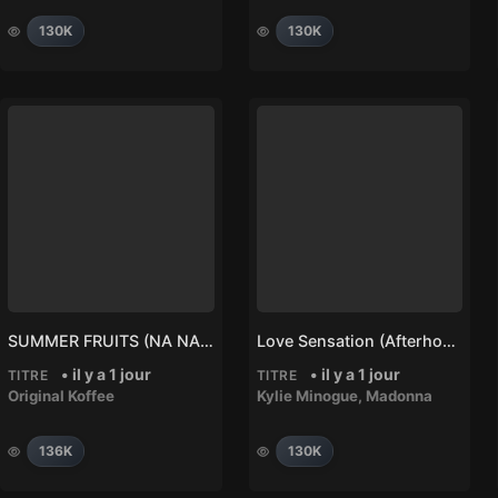
130K
130K
SUMMER FRUITS (NA NA) – Original Koffee
Love Sensation (Afterhours Mix) – Madonna, Kylie Minogue
• il y a 1 jour
• il y a 1 jour
TITRE
TITRE
Original Koffee
Kylie Minogue
,
Madonna
136K
130K