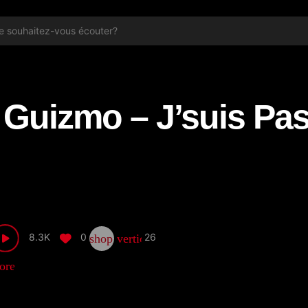
Guizmo – J’suis Pas
8.3K
0
26
shop_two
vertical_align_bottom
ore_horiz