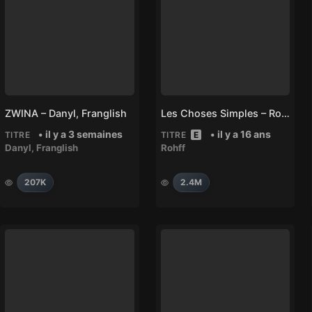
ZWINA – Danyl, Franglish
Les Choses Simples – Rohff
• il y a 3 semaines
• il y a 16 ans
TITRE
TITRE
E
Danyl
,
Franglish
Rohff
207K
2.4M