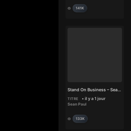
141K
Stand On Business – Sean Paul
• il y a 1 jour
TITRE
Sean Paul
133K