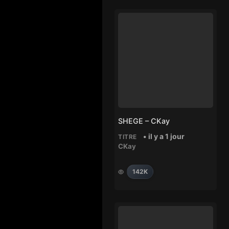
SHEGE – CKay
• il y a 1 jour
TITRE
CKay
142K