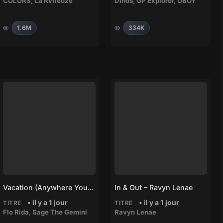
COLORS
,
La Rvfleuze
Dinos
,
GP Explorer
,
OBOY
1.6M
334K
Vacation (Anywhere You Wanna Go) – Flo Rida, Sage The Gemini
In & Out – Ravyn Lenae
• il y a 1 jour
• il y a 1 jour
TITRE
TITRE
Flo Rida
,
Sage The Gemini
Ravyn Lenae