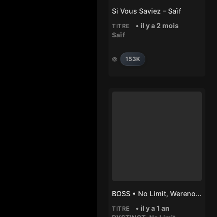
Si Vous Saviez – Saïf
• il y a 2 mois
TITRE
Saïf
153K
BOSS • No Limit, Werenoi, DYSTINCT
• il y a 1 an
TITRE