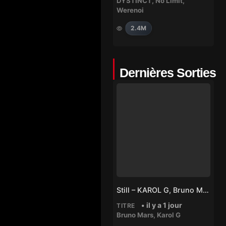
DYSTINCT
,
No Limit
,
Werenoi
2.4M
Dernières Sorties
Still – KAROL G, Bruno Mars
• il y a 1 jour
TITRE
Bruno Mars
,
Karol G