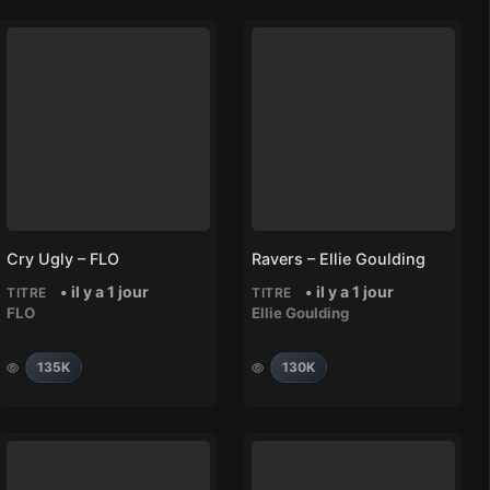
Cry Ugly – FLO
Ravers – Ellie Goulding
• il y a 1 jour
• il y a 1 jour
TITRE
TITRE
FLO
Ellie Goulding
135K
130K