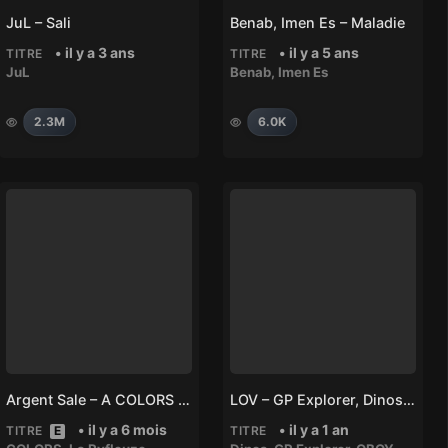
JuL – Sali
Benab, Imen Es – Maladie
• il y a 3 ans
• il y a 5 ans
TITRE
TITRE
JuL
Benab
,
Imen Es
2.3M
6.0K
Argent Sale – A COLORS SHOW – La Rvfleuze
LOV – GP Explorer, Dinos, OBOY
• il y a 6 mois
• il y a 1 an
TITRE
E
TITRE