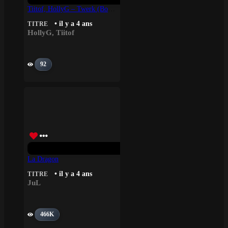
Tiitof, HollyG – Twerk (Bonus)
• il y a 4 ans
TITRE
HollyG
,
Tiitof
92
La Dragon
• il y a 4 ans
TITRE
JuL
466K