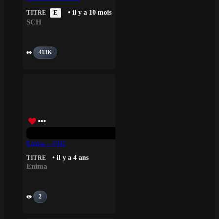
• il y a 10 mois
TITRE
E
SCH
413K
Enima – 1942
• il y a 4 ans
TITRE
Enima
2