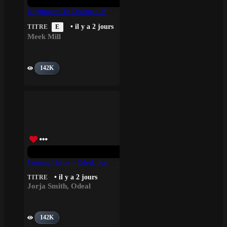
Nightmares To Dreams • Meek Mill
• il y a 2 jours
TITRE
E
Meek Mill
142K
Coming Home – Odeal, Jorja Smith
• il y a 2 jours
TITRE
Jorja Smith
,
Odeal
142K