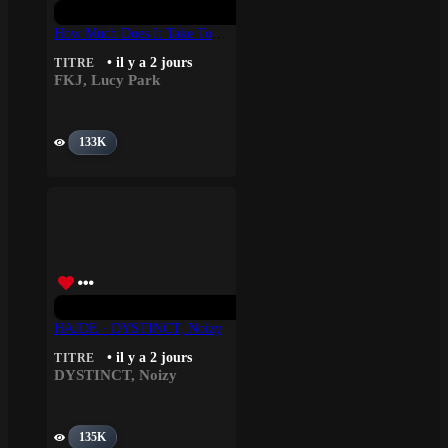
How Much Does It Take To Shift It All – FKJ, Lucy Park
• il y a 2 jours
TITRE
FKJ
,
Lucy Park
133K
HAJDE · DYSTINCT, Noizy
• il y a 2 jours
TITRE
DYSTINCT
,
Noizy
135K