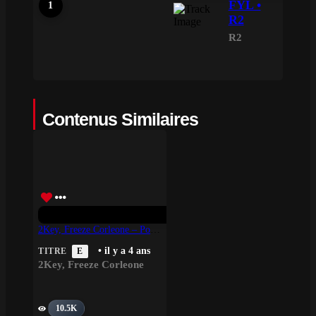
FYL •
R2
R2
Contenus Similaires
2Key, Freeze Corleone – Pour La Paix
• il y a 4 ans
TITRE
E
2Key
,
Freeze Corleone
10.5K