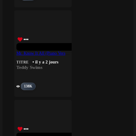
Mr. Know It All (Piano Version) – Teddy Swims
• il y a 2 jours
TITRE
Teddy Swims
138K