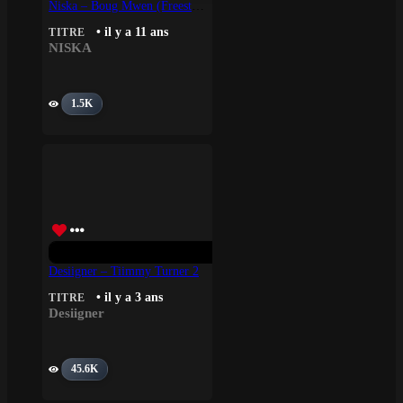
Niska – Boug Mwen (Freestyle)
• il y a 11 ans
TITRE
NISKA
1.5K
Desiigner – Tiimmy Turner 2
• il y a 3 ans
TITRE
Desiigner
45.6K