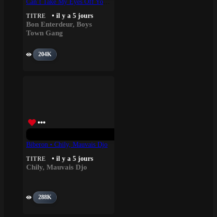
Can’t Take My Eyes Off You – Bon Enterdeur, Boys Town Gang
• il y a 5 jours
TITRE
Bon Enterdeur
,
Boys
Town Gang
204K
Biberon • Chily, Mauvais Djo
• il y a 5 jours
TITRE
Chily
,
Mauvais Djo
288K