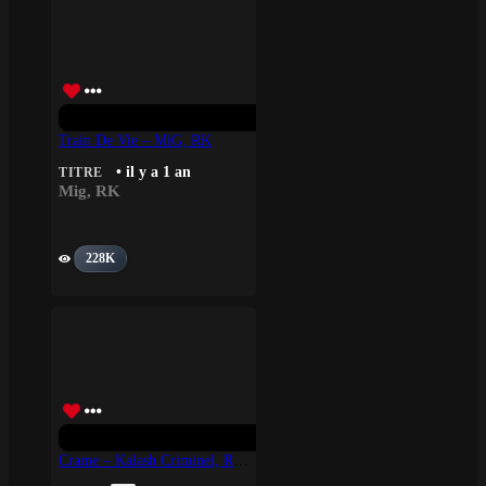
Train De Vie – MiG, RK
• il y a 1 an
TITRE
Mig
,
RK
228K
Crame – Kalash Criminel, Rounhaa