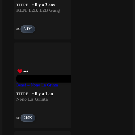
• il y a 3 ans
TITRE
KLN
,
L2B
,
L2B Gang
3.1M
Benef – Nono La Grinta
• il y a 1 an
TITRE
Nono La Grinta
219K