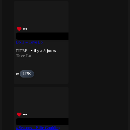
DNH – Tove Lo
• il y a 5 jours
TITRE
Tove Lo
147K
4 Seasons – Ellie Goulding