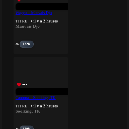
Wagyu – Mauvais Djo
• il y a 2 heures
TITRE
Mauvais Djo
132K
Cantona – Soolking, TK
• il y a 2 heures
TITRE
Soolking
,
TK