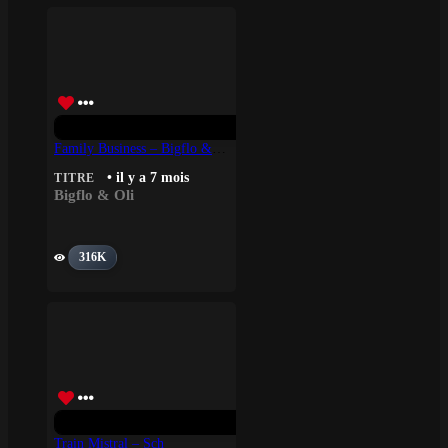
Family Business – Bigflo & Oli
• il y a 7 mois
TITRE
Bigflo & Oli
316K
Train Mistral – Sch