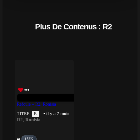
Plus De Contenus : R2
Refoulé – R2, Ronisia
• il y a 7 mois
TITRE
E
R2
,
Ronisia
152K