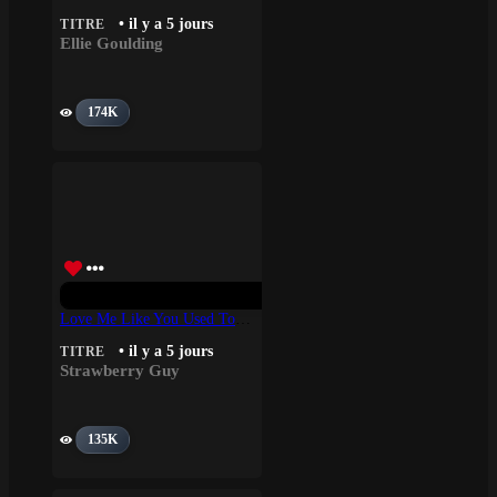
• il y a 5 jours
TITRE
Ellie Goulding
174K
Love Me Like You Used To – Strawberry Guy
• il y a 5 jours
TITRE
Strawberry Guy
135K