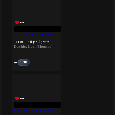
Tell Everybody – Davido, Leon Thomas
• il y a 5 jours
TITRE
Davido
,
Leon Thomas
139K
Happiness Is So Sad – Swedish House Mafia, Lykke Li