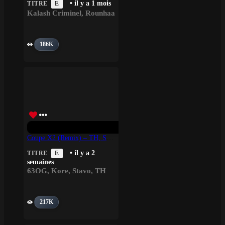
• il y a 1 mois
TITRE
E
Kalash Criminel
,
Rounhaa
186K
Coupe X2 (Remix) – TH, Stavo, Kore, 63OG
• il y a 2
TITRE
E
semaines
63OG
,
Kore
,
Stavo
,
TH
217K