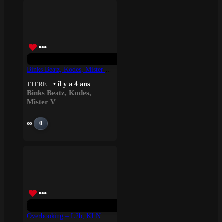
Binks Beatz, Kodes, Mister V – Boulimique
• il y a 4 ans
TITRE
Binks Beatz
,
Kodes
,
Mister V
0
Overbooking – L2b, KLN