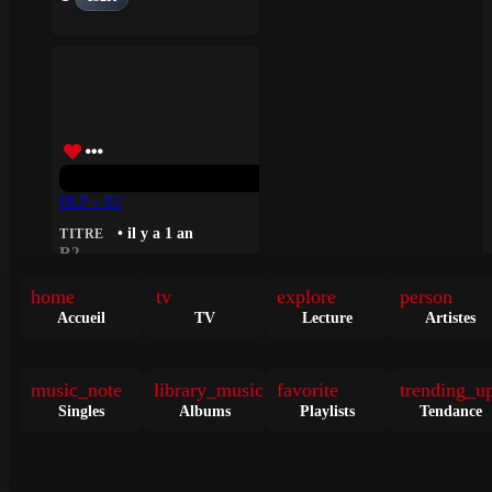
DLP – R2
• il y a 1 an
TITRE
R2
home
tv
explore
person
Accueil
TV
Lecture
Artistes
132K
music_note
library_music
favorite
trending_u
Singles
Albums
Playlists
Tendance