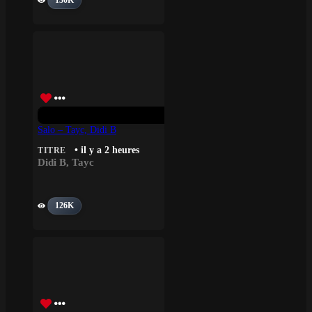
130K
Salo – Tayc, Didi B
• il y a 2 heures
TITRE
Didi B
,
Tayc
126K