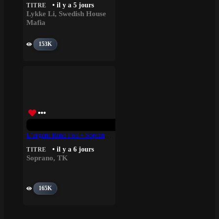
• il y a 5 jours
TITRE
Lykke Li
,
Swedish House
Mafia
153K
L’argent Rend Fou • Soprano, TK
• il y a 6 jours
TITRE
Soprano
,
TK
165K