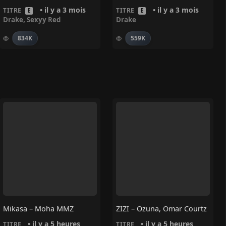
• il y a 3 mois
• il y a 3 mois
TITRE
E
TITRE
E
Drake
,
Sexyy Red
Drake
834K
559K
Mikasa – Moha MMZ
ZIZI – Ozuna, Omar Courtz
• il y a 5 heures
• il y a 5 heures
TITRE
TITRE