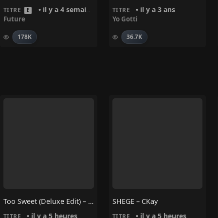
• il y a 4 semaines
• il y a 3 ans
TITRE
E
TITRE
Future
Yo Gotti
178K
36.7K
Too Sweet (Deluxe Edit) – Trinix, The Macarons Project
SHEGE – CKay
• il y a 5 heures
• il y a 5 heures
TITRE
TITRE