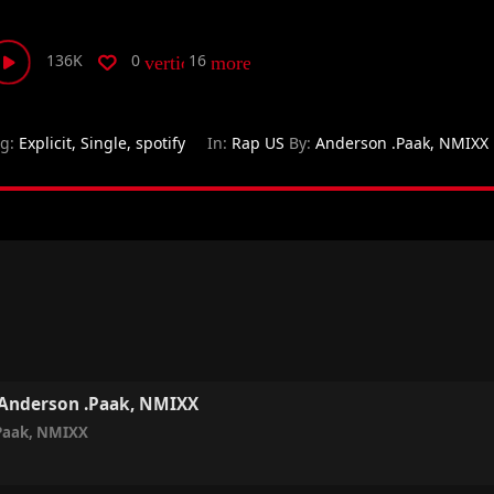
136K
0
16
vertical_align_bottom
more_horiz
ag:
Explicit
,
Single
,
spotify
In:
Rap US
By:
Anderson .Paak
,
NMIXX
 Anderson .Paak, NMIXX
Paak
,
NMIXX