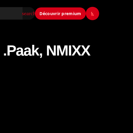
search
Découvrir premium
 .Paak, NMIXX