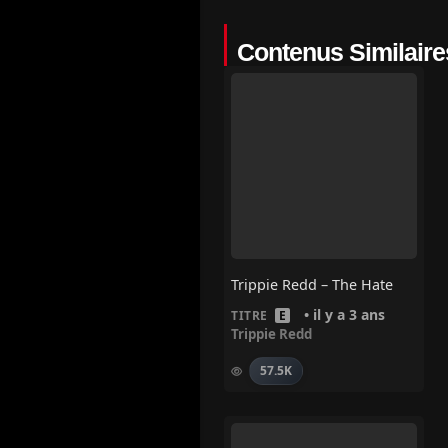
Contenus Similaire
Trippie Redd – The Hate
• il y a 3 ans
TITRE
E
Trippie Redd
57.5K