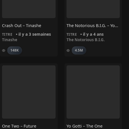
Crash Out – Tinashe
The Notorious B.I.G. – You’re Nobody (Til Somebody Kills You)
• il y a 3 semaines
• il y a 4 ans
TITRE
TITRE
Tinashe
The Notorious B.I.G.
148K
4.5M
One Two – Future
Yo Gotti – The One