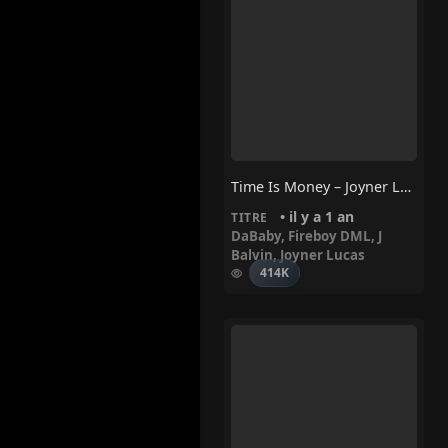
Time Is Money – Joyner Lucas, J Balvin, Fireboy DML, DaBaby
• il y a 1 an
TITRE
DaBaby
,
Fireboy DML
,
J
Balvin
,
Joyner Lucas
414K