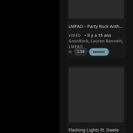
LMFAO – Party Rock Anthem Ft. Lauren Bennett, GoonRock
• il y a 15 ans
VIDÉO
GoonRock
,
Lauren Bennett
,
LMFAO
2.5B
DIAMANT
Flashing Lights Ft. Dwele