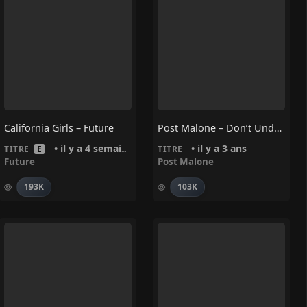
California Girls – Future
Post Malone – Don’t Understand
• il y a 4 semaines
• il y a 3 ans
TITRE
E
TITRE
Future
Post Malone
193K
103K