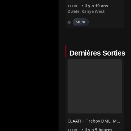
• il y a 19 ans
TITRE
Dwele
,
Kanye West
50.7K
Dernières Sorties
CLAAT! – Fireboy DML, Masicka
• il y a 5 heures
TITRE