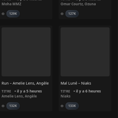
Moha MMZ
Omar Courtz
,
Ozuna
129K
127K
Run – Amelie Lens, Angèle
Mal Luné – Niaks
• il y a 5 heures
• il y a 6 heures
TITRE
TITRE
Amelie Lens
,
Angèle
Niaks
132K
133K