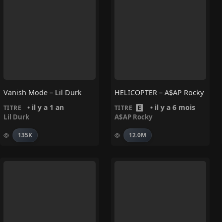
Vanish Mode – Lil Durk
HELICOPTER – A$AP Rocky
• il y a 1 an
• il y a 6 mois
TITRE
TITRE
E
Lil Durk
A$AP Rocky
135K
12.0M