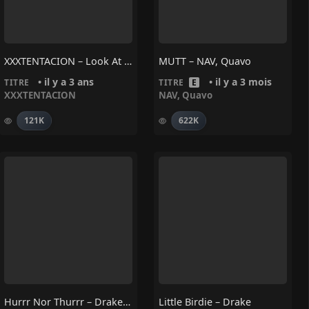
XXXTENTACION – Look At Me!
MUTT – NAV, Quavo
• il y a 3 ans
• il y a 3 mois
TITRE
TITRE
E
XXXTENTACION
NAV
,
Quavo
121K
622K
Hurrr Nor Thurrr – Drake, Sexyy Red
Little Birdie – Drake