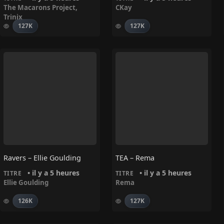
The Macarons Project
,
CKay
Trinix
127K
127K
Ravers – Ellie Goulding
TEA – Rema
• il y a 5 heures
• il y a 5 heures
TITRE
TITRE
Ellie Goulding
Rema
126K
127K