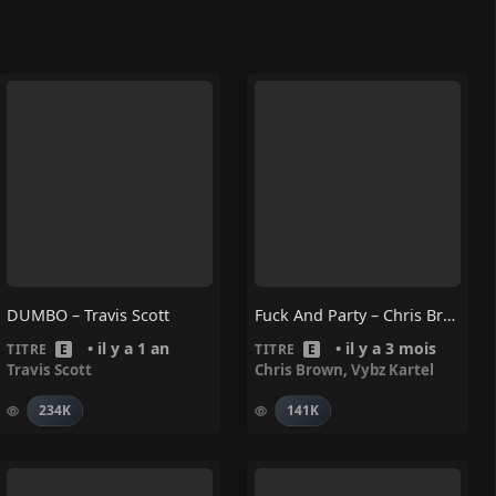
DUMBO – Travis Scott
Fuck And Party – Chris Brown, Vybz Kartel
• il y a 1 an
• il y a 3 mois
TITRE
E
TITRE
E
Travis Scott
Chris Brown
,
Vybz Kartel
234K
141K