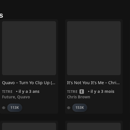
s
Quavo – Turn Yo Clip Up (Ft. Future)
It’s Not You It’s Me – Chris Brown
• il y a 3 ans
• il y a 3 mois
TITRE
TITRE
E
Future
,
Quavo
Chris Brown
113K
153K