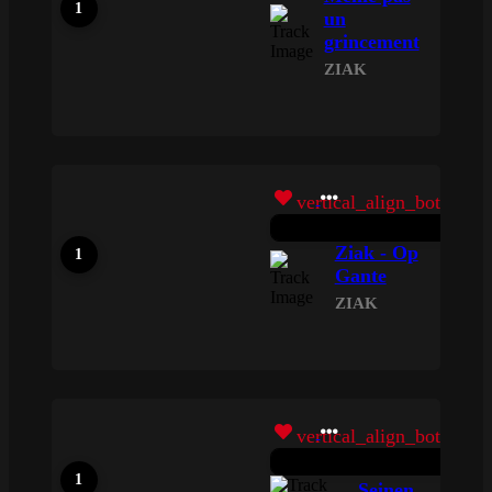
un
grincement
ZIAK
vertical_align_bottom
Ziak - Op
Gante
ZIAK
vertical_align_bottom
Seinen