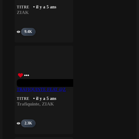
• il y a 5 ans
TITRE
ZIAK
9.4K
TRAFIQUINTE FEAT @ZiakCC – BROWNIE
• il y a 5 ans
TITRE
Trafiquinte
,
ZIAK
2.3K