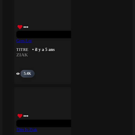
Gros Lot
• il y a 5 ans
TITRE
ZIAK
5.4K
This Is Ziak