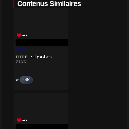
Contenus Similaires
Seinen
• il y a 4 ans
TITRE
ZIAK
4.0K