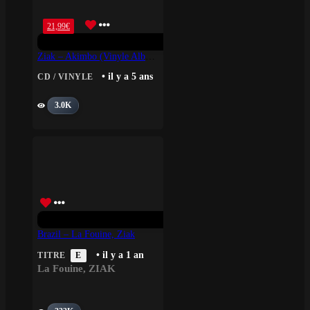
21,99
€
Ziak – Akimbo (Vinyle Album)
• il y a 5 ans
CD / VINYLE
3.0K
Brazil – La Fouine, Ziak
• il y a 1 an
TITRE
E
La Fouine
,
ZIAK