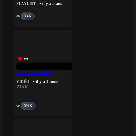
• il y a 3 ans
PLAYLIST
3.4K
Ziak – FENG SHUI
• il y a 1 mois
VIDÉO
ZIAK
592K