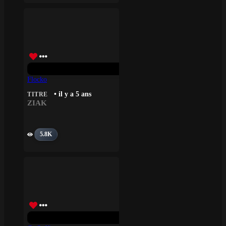
Flocko
• il y a 5 ans
TITRE
ZIAK
5.8K