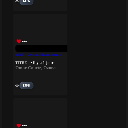
147K
ZIZI – Ozuna, Omar Courtz
• il y a 1 jour
TITRE
Omar Courtz
,
Ozuna
139K