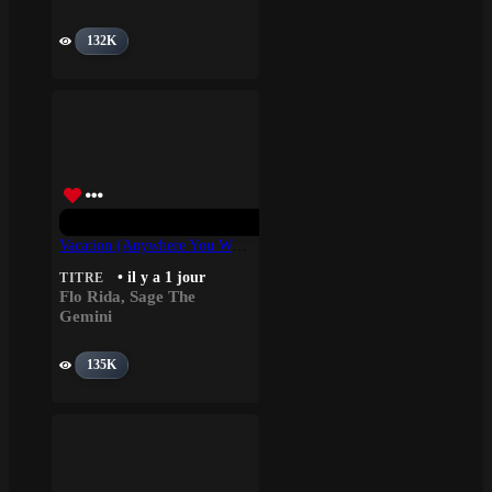
132K
Vacation (Anywhere You Wanna Go) – Flo Rida, Sage The Gemini
• il y a 1 jour
TITRE
Flo Rida
,
Sage The
Gemini
135K