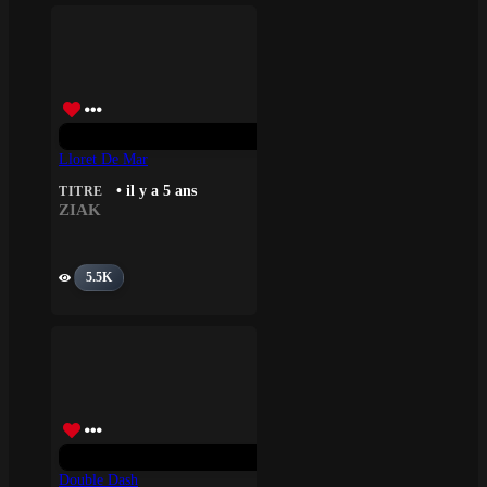
Lloret De Mar
• il y a 5 ans
TITRE
ZIAK
5.5K
Double Dash