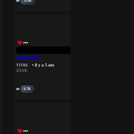
333K
Badman Trip
• il y a 5 ans
TITRE
ZIAK
6.7K