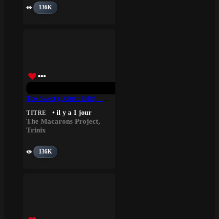
136K
Too Sweet (Deluxe Edit) – Trinix, The Macarons Project
• il y a 1 jour
TITRE
The Macarons Project
,
Trinix
136K