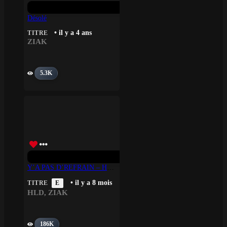
Désolé
• il y a 4 ans
TITRE
ZIAK
5.3K
Y’A PAS D’REFRAIN – HLD, Ziak
• il y a 8 mois
TITRE
E
HLD
,
ZIAK
186K