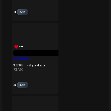
2.3K
You Know
• il y a 4 ans
TITRE
ZIAK
4.6K