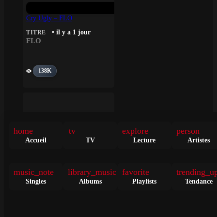
Cry Ugly – FLO
• il y a 1 jour
TITRE
FLO
138K
home
tv
explore
person
Accueil
TV
Lecture
Artistes
Ravers – Ellie Goulding
music_note
library_music
favorite
trending_u
• il y a 1 jour
TITRE
Singles
Albums
Playlists
Tendance
Ellie Goulding
132K