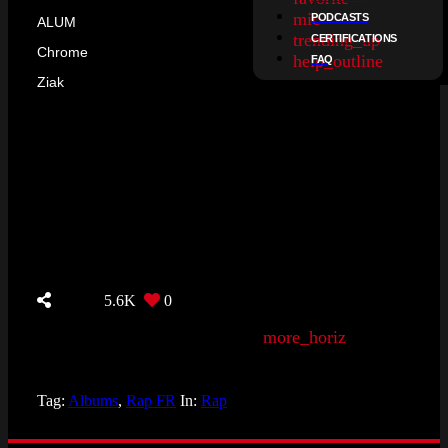
mic
PODCASTS
ALUM
trending_up
CERTIFICATIONS
Chrome
help_outline
FAQ
Ziak
5.6K
0
more_horiz
Tag:
Albums
,
Rap FR
In:
Rap