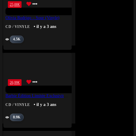
25,00
€
Olivia Rodrigo – Sour (Vinyle)
• il y a 3 ans
CD / VINYLE
4.5K
26,99
€
Barbie Édition Limitée Exclusivité Fnac Vinyle Rose Néon
• il y a 3 ans
CD / VINYLE
8.9K