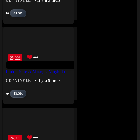
• il y a 9 mois
CD / VINYLE
31.5K
25,99
€
Linh | Boîte À Musique Vinyle Transparent
• il y a 9 mois
CD / VINYLE
19.5K
24,99
€