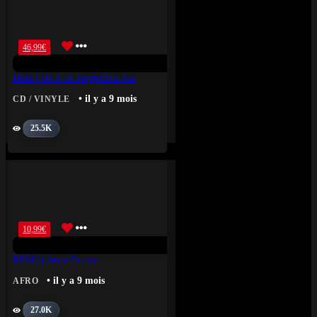
46,99
€
Disiz | On S’en Rappellera Pas
• il y a 9 mois
CD / VINYLE
25.5K
10,99
€
RSKO | Jeune Prince
• il y a 9 mois
AFRO
27.0K