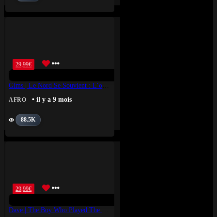
29,99
€
Gims | Le Nord Se Souvient : L’odyssée
• il y a 9 mois
AFRO
88.5K
29,99
€
Dave | The Boy Who Played The Harp Vinyle Jaune