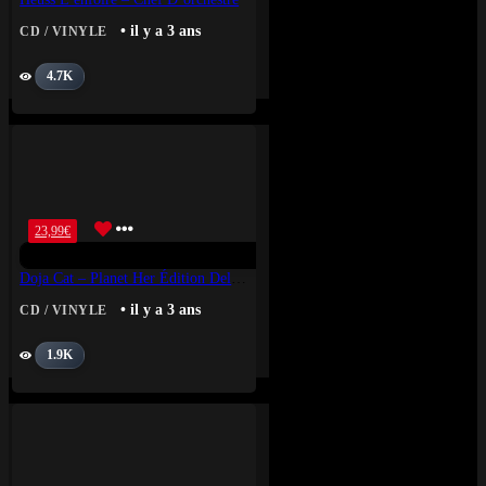
• il y a 3 ans
CD / VINYLE
4.7K
23,99
€
Doja Cat – Planet Her Édition Deluxe (Vinyle)
• il y a 3 ans
CD / VINYLE
1.9K