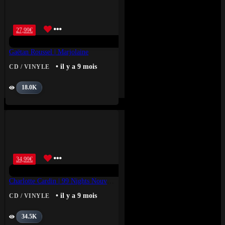
27,99
€
Gaëtan Roussel | Marjolaine
• il y a 9 mois
CD / VINYLE
18.0K
34,99
€
Charlotte Cardin | 99 Nights Nouvelle Édition Deluxe Picture Disc
• il y a 9 mois
CD / VINYLE
34.5K