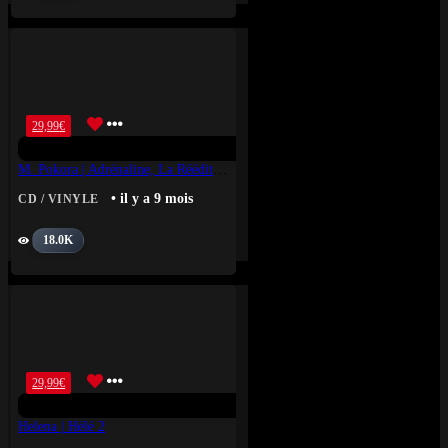
29,99
€
M. Pokora | Adrénaline, La Réédition
• il y a 9 mois
CD / VINYLE
18.0K
29,99
€
Helena | Hélé 2