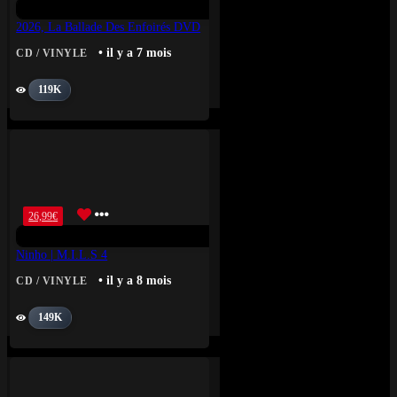
2026, La Ballade Des Enfoirés DVD
• il y a 7 mois
CD / VINYLE
119K
26,99
€
Ninho | M.I.L.S 4
• il y a 8 mois
CD / VINYLE
149K