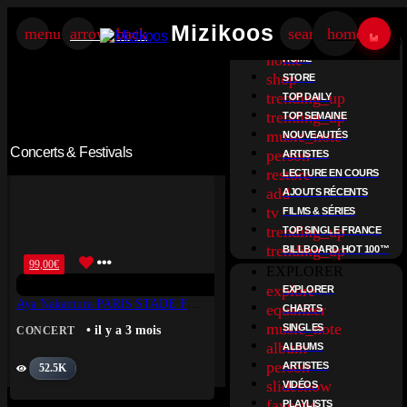
Mizikoos
Mizikoos
menu
arrow_back
search
home
SERVICE MIZIKOOS
home
HOME
shop
STORE
trending_up
TOP DAILY
trending_up
TOP SEMAINE
music_note
NOUVEAUTÉS
Concerts & Festivals
person
ARTISTES
restore
LECTURE EN COURS
add
AJOUTS RÉCENTS
tv
FILMS & SÉRIES
trending_up
TOP SINGLE FRANCE
trending_up
BILLBOARD HOT 100™
99,00
€
EXPLORER
explore
EXPLORER
Aya Nakamura PARIS STADE FRANCE
equalizer
CHARTS
music_note
SINGLES
• il y a 3 mois
CONCERT
album
ALBUMS
person
ARTISTES
52.5K
slideshow
VIDÉOS
favorite
PLAYLISTS