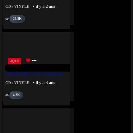
• il y a 2 ans
CD / VINYLE
22.5K
28,99
€
Olivia Rodrigo | Guts (Vinyle Lavande)
• il y a 3 ans
CD / VINYLE
4.5K