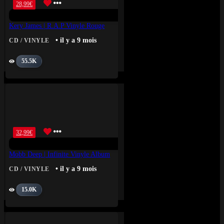
28,99
€
Kery James | R.A.P Vinyle Rouge
• il y a 9 mois
CD / VINYLE
55.5K
32,99
€
Mobb Deep | Infinite Vinyle Album
• il y a 9 mois
CD / VINYLE
15.0K