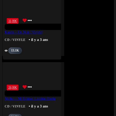
31,99
€
Kaaris – Or Noir (Vinyle)
• il y a 3 ans
CD / VINYLE
13.1K
26,99
€
Ninho – NI Édition Limitée Exclusivité Fnac Vinyle Coloré
• il y a 3 ans
CD / VINYLE