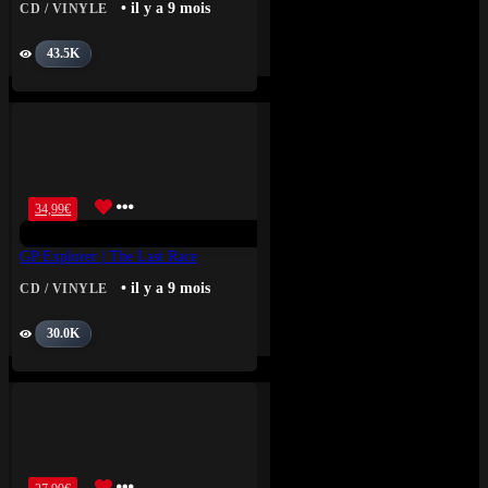
• il y a 9 mois
CD / VINYLE
43.5K
34,99
€
GP Explorer | The Last Race
• il y a 9 mois
CD / VINYLE
30.0K