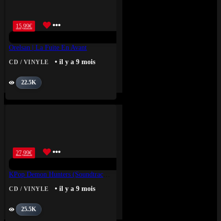
15,99
€
Orelsan | La Fuite En Avant
• il y a 9 mois
CD / VINYLE
22.5K
27,99
€
KPop Demon Hunters (Soundtrack From The Netflix Film)
• il y a 9 mois
CD / VINYLE
25.5K