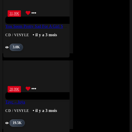
31,99
€
You Seem Pretty Sad For A Girl So In Love
• il y a 3 mois
CD / VINYLE
3.0K
28,99
€
Tayc – Joÿa
• il y a 3 mois
CD / VINYLE
19.5K