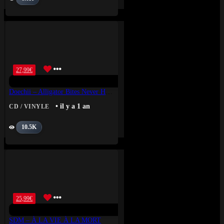
27,99
€
Doechii – Alligator Bites Never Heal (Vinyle Or)
• il y a 1 an
CD / VINYLE
10.5K
25,99
€
SDM – À LA VIE À LA MORT