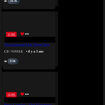
24.7K
33,99
€
Jefe Exclusivité Fnac Vinyle Turquoise
• il y a 3 ans
CD / VINYLE
9.5K
10,99
€
Heuss L’enfoiré – Chef D’orchestre