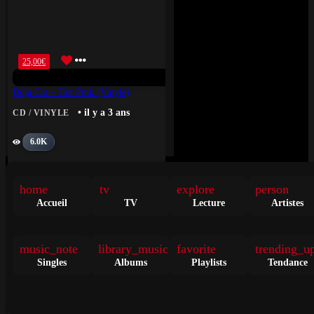
25,00
€
Doja Cat – Hot Pink (Vinyle)
• il y a 3 ans
CD / VINYLE
6.0K
home
tv
explore
person
Accueil
TV
Lecture
Artistes
9,99
€
music_note
library_music
favorite
trending_u
Singles
Albums
Playlists
Tendance
Benab – Drapeau Blanc
• il y a 3 ans
CD / VINYLE