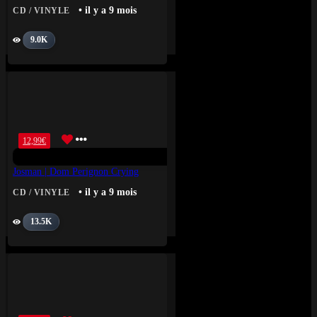
• il y a 9 mois
CD / VINYLE
9.0K
12,99
€
Josman | Dom Perignon Crying
• il y a 9 mois
CD / VINYLE
13.5K