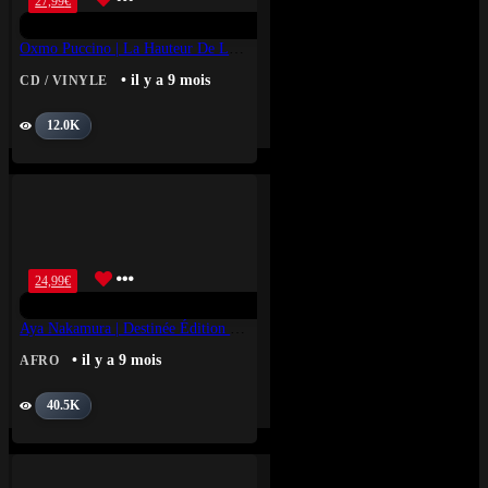
27,99
€
Oxmo Puccino | La Hauteur De La Lune Vinyle Transparent
• il y a 9 mois
CD / VINYLE
12.0K
24,99
€
Aya Nakamura | Destinée Édition Limitée Vinyle Bleu Transparent
• il y a 9 mois
AFRO
40.5K