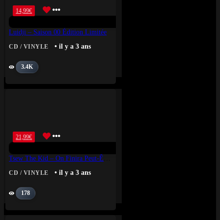
14,99
€
Luidji – Saison 00 Édition Limitée
• il y a 3 ans
CD / VINYLE
3.4K
21,99
€
Tsew The Kid – On Finira Peut-Être Heureux
• il y a 3 ans
CD / VINYLE
178