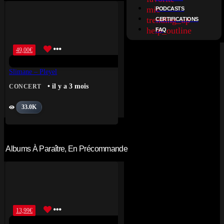
mic
PODCASTS
trending_up
CERTIFICATIONS
help_outline
FAQ
49,00
€
Slimane – Pleyel
• il y a 3 mois
CONCERT
33.0K
Albums À Paraître, En Précommande
13,99
€