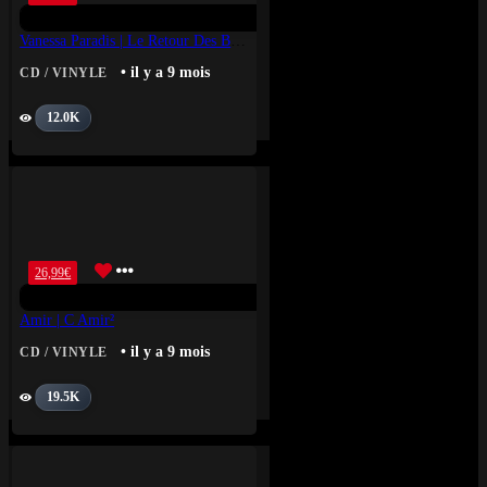
Vanessa Paradis | Le Retour Des Beaux Jours
• il y a 9 mois
CD / VINYLE
12.0K
26,99
€
Amir | C Amir²
• il y a 9 mois
CD / VINYLE
19.5K