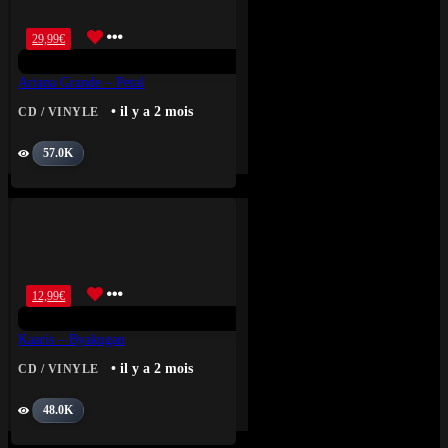
29,99
€
Ariana Grande – Petal
• il y a 2 mois
CD / VINYLE
57.0K
12,99
€
Kaaris – Byakugan
• il y a 2 mois
CD / VINYLE
48.0K