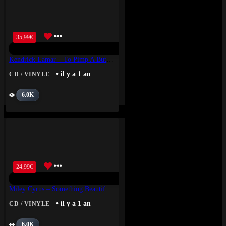
35,99
€
Kendrick Lamar – To Pimp A Butterfly (10 Year Anniversary Edition)
• il y a 1 an
CD / VINYLE
6.0K
24,99
€
Miley Cyrus – Something Beautiful (Vinyle Rouge)
• il y a 1 an
CD / VINYLE
6.0K