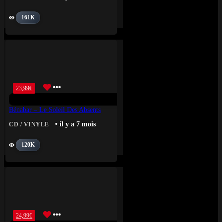
161K
23,99
€
Bénabar – Le Soleil Des Absents
• il y a 7 mois
CD / VINYLE
120K
24,99
€