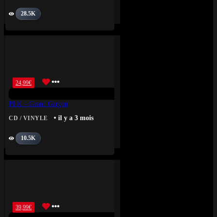
28.5K
24,99
€
PLK – Grand Garçon
• il y a 3 mois
CD / VINYLE
10.5K
39,99
€