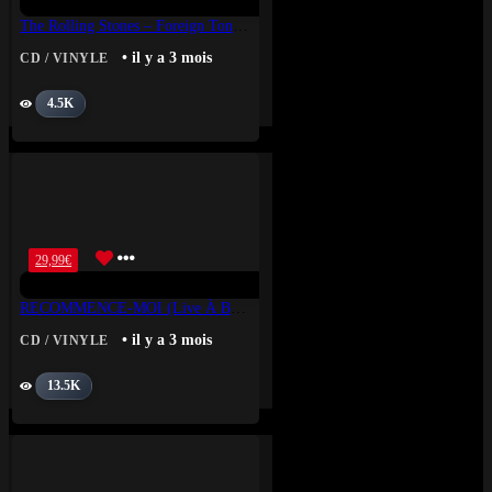
The Rolling Stones – Foreign Tongues
• il y a 3 mois
CD / VINYLE
4.5K
29,99
€
RECOMMENCE-MOI (Live À Bruxelles)
• il y a 3 mois
CD / VINYLE
13.5K