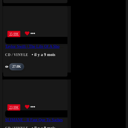
35,99
€
Taylor Swift | The Life Of A Showgirl : Edition Portofino Vinyle Orange Pailleté
• il y a 9 mois
CD / VINYLE
27.0K
23,99
€
SLIMANE : Il Faut Que Tu Saches