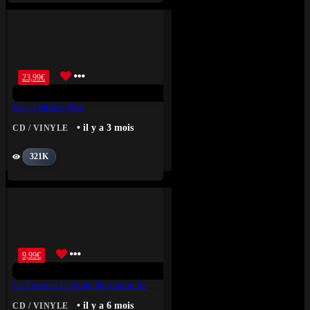
23,99
€
Jul – Oubliez-Moi
• il y a 3 mois
CD / VINYLE
321K
9,99
€
La Fouine | Capitale Du Crime Radio, Vol.3
• il y a 6 mois
CD / VINYLE