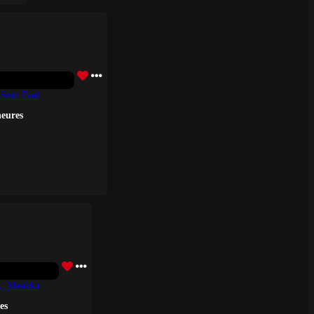
 Sean Paul
heures
, Masicka
es