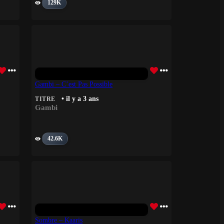
129K
Gambi – C’est Pas Possible
• il y a 3 ans
TITRE
Gambi
42.6K
Sombre – Kaaris