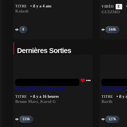
• il y a 4 ans
TITRE
•
VIDÉO
E
Kalash
GUIZMO
0
144K
Dernières Sorties
Still – KAROL G, Bruno Mars
SHE WANT – B
• il y a 16 heures
• il y
TITRE
TITRE
Bruno Mars
,
Karol G
Barth
133K
127K