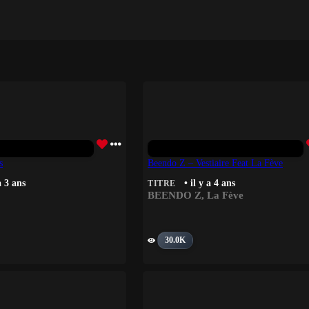
s
Beendo Z – Vestiaire Feat La Fève
a 3 ans
• il y a 4 ans
TITRE
BEENDO Z
,
La Fève
30.0K