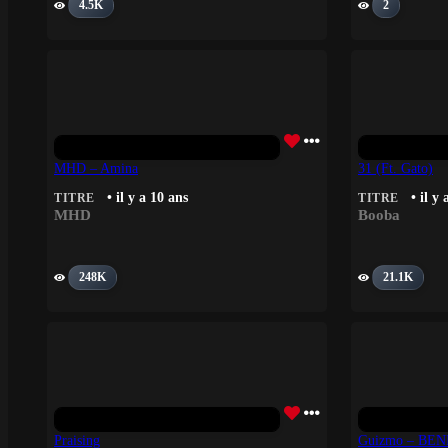
4.5K
2
MHD – Amina
31 (Ft. Gato)
• il y a 10 ans
• il y 
TITRE
TITRE
MHD
Booba
248K
21.1K
Praising
Guizmo – BE