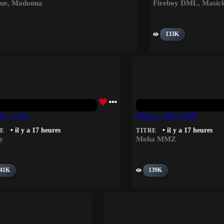
gue
,
Madonna
Fireboy DML
,
Masic
133K
E – CKay
Mikasa – Moha MMZ
• il y a 17 heures
• il y a 17 heures
RE
TITRE
y
Moha MMZ
41K
139K