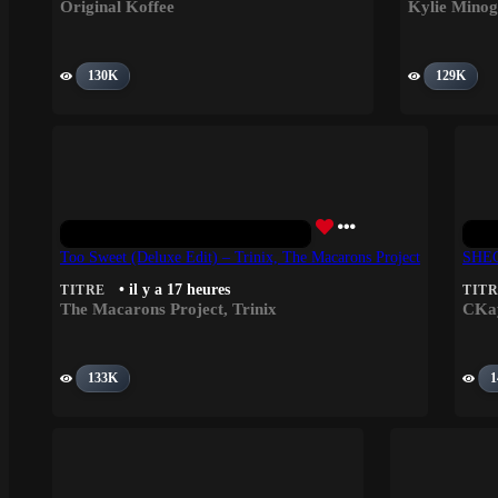
Original Koffee
Kylie Mino
130K
129K
Too Sweet (Deluxe Edit) – Trinix, The Macarons Project
SHEG
• il y a 17 heures
TITRE
TIT
The Macarons Project
,
Trinix
CKa
133K
1