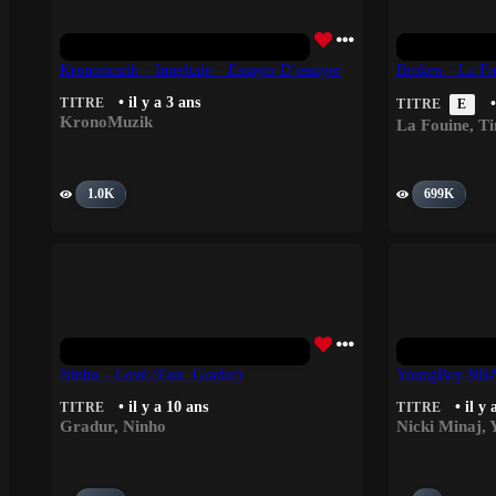
Kronomuzik – Interlude – Essayer D’essayer
Broken – La Fo
• il y a 3 ans
TITRE
•
TITRE
E
KronoMuzik
La Fouine
,
T
1.0K
699K
Ninho – Lové (feat. Gradur)
YoungBoy NBA –
• il y a 10 ans
• il y 
TITRE
TITRE
Gradur
,
Ninho
Nicki Minaj
,