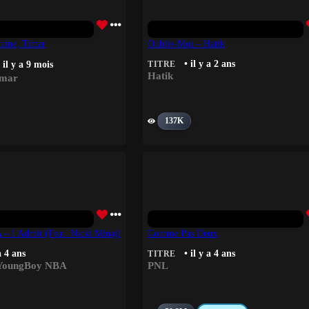
uine, Timar
Oublie-Moi – Hatik
• il y a 2 ans
 il y a 9 mois
TITRE
Hatik
imar
137K
 I Admit (feat. Nicki Minaj)
Comme Pas Deux
a 4 ans
• il y a 4 ans
TITRE
YoungBoy NBA
PNL