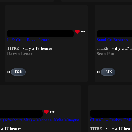
In & Out – Ravyn Lenae
Stand On Business –
• il y a 17 heures
• il y a 17 
TITRE
TITRE
Ravyn Lenae
Sean Paul
132K
131K
on (Afterhours Mix) – Madonna, Kylie Minogue
CLAAT! – Fireboy DML
y a 17 heures
• il y a 17 heur
TITRE