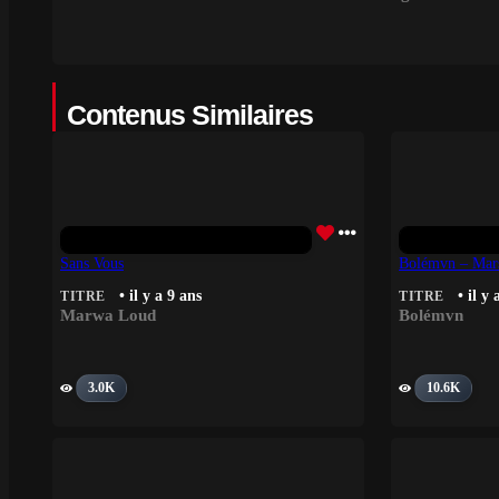
Contenus Similaires
Sans Vous
Bolémvn – Mar
• il y a 9 ans
• il y 
TITRE
TITRE
Marwa Loud
Bolémvn
3.0K
10.6K