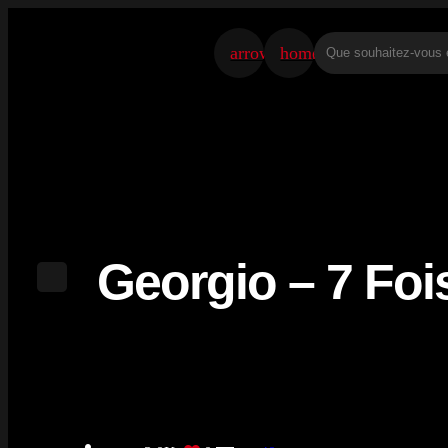
arrow_back
home
Georgio – 7 Foi