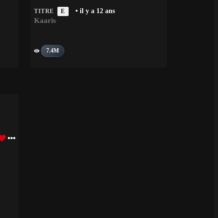
• il y a 12 ans
TITRE
E
Kaaris
7.4M