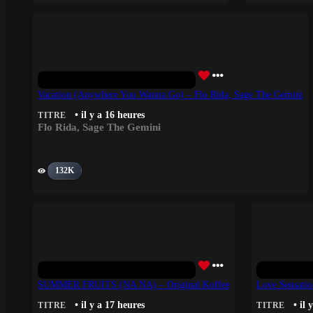
Vacation (Anywhere You Wanna Go) – Flo Rida, Sage The Gemini
• il y a 16 heures
TITRE
Flo Rida
,
Sage The Gemini
132K
SUMMER FRUITS (NA NA) – Original Koffee
Love Sensati
• il y a 17 heures
• il 
TITRE
TITRE