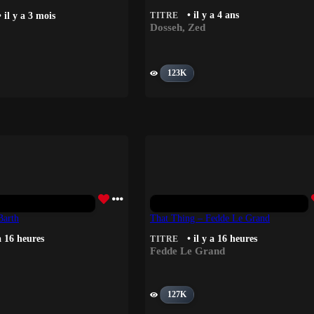
• il y a 4 ans
 il y a 3 mois
TITRE
Dosseh
,
Zed
123K
arth
That Thing – Fedde Le Grand
 a 16 heures
• il y a 16 heures
TITRE
Fedde Le Grand
127K