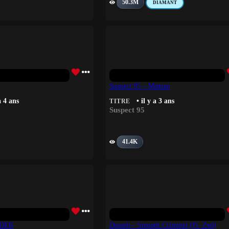
50.3M
DIAMANT
Suspect 95 – Maman
a 4 ans
• il y a 3 ans
TITRE
Suspect 95
41.4K
NDER
Dosseh – Smooth Criminel (Ft. Zed)