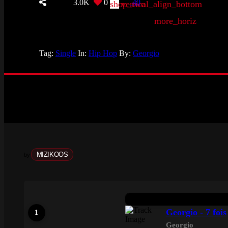
3.0K
0
40
shop_two
vertical_align_bottom
more_horiz
Tag:
Single
In:
Hip Hop
By:
Georgio
MIZIKOOS
by
Georgio - 7 fois
Georgio