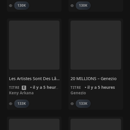
130K
130K
Les Artistes Sont Des Lâches – Keny Arkana
20 MILLIONS – Genezio
• il y a 5 heures
• il y a 5 heures
TITRE
E
TITRE
Keny Arkana
Genezio
133K
133K