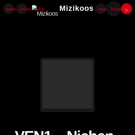
Mizikoos
menu
arrow_back
search
home