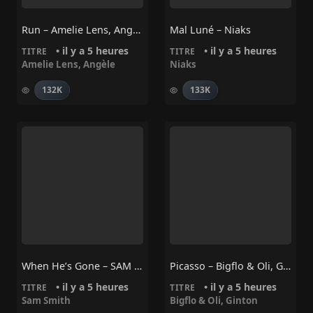
Run – Amelie Lens, Angèle
Mal Luné – Niaks
• il y a 5 heures
• il y a 5 heures
TITRE
TITRE
Amelie Lens
,
Angèle
Niaks
132K
133K
When He’s Gone – SAM SMITH
Picasso – Bigflo & Oli, Ginton
• il y a 5 heures
• il y a 5 heures
TITRE
TITRE
Sam Smith
Bigflo & Oli
,
Ginton