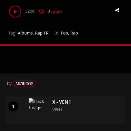
320K
0
more_horiz
Tag:
Albums
,
Rap FR
In:
Pop
,
Rap
by
MIZIKOOS
X - VEN1
VEN1