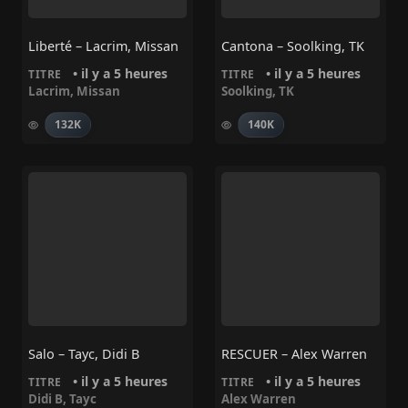
Liberté – Lacrim, Missan
Cantona – Soolking, TK
• il y a 5 heures
• il y a 5 heures
TITRE
TITRE
Lacrim
,
Missan
Soolking
,
TK
132K
140K
Salo – Tayc, Didi B
RESCUER – Alex Warren
• il y a 5 heures
• il y a 5 heures
TITRE
TITRE
Didi B
,
Tayc
Alex Warren