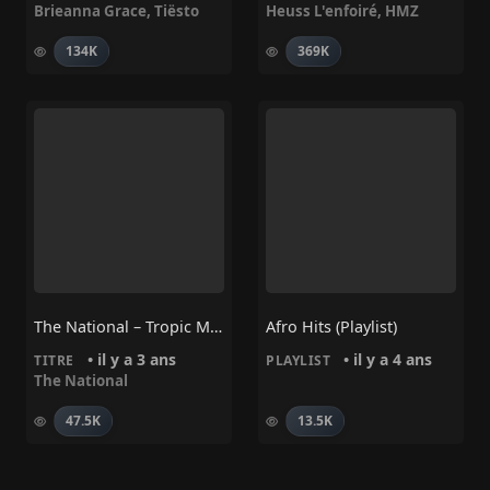
Brieanna Grace
,
Tiësto
Heuss L'enfoiré
,
HMZ
134K
369K
The National – Tropic Morning News
Afro Hits (Playlist)
• il y a 3 ans
• il y a 4 ans
TITRE
PLAYLIST
The National
47.5K
13.5K