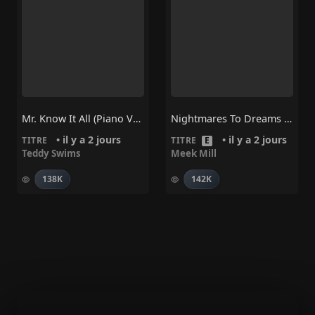
Mr. Know It All (Piano Version) – Teddy Swims
Nightmares To Dreams • Meek Mill
• il y a 2 jours
• il y a 2 jours
TITRE
TITRE
E
Teddy Swims
Meek Mill
138K
142K