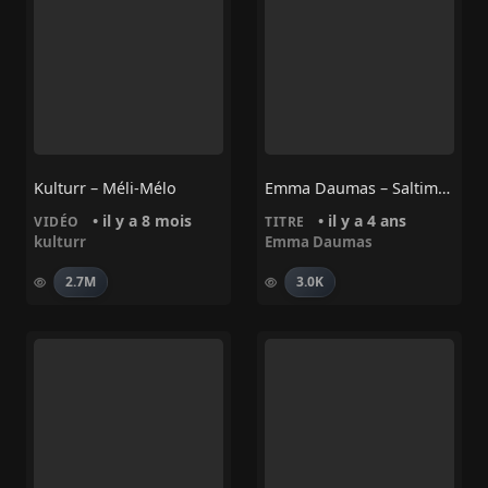
Kulturr – Méli-Mélo
Emma Daumas – Saltimbranques (Abyssal Remix)
• il y a 8 mois
• il y a 4 ans
VIDÉO
TITRE
kulturr
Emma Daumas
2.7M
3.0K