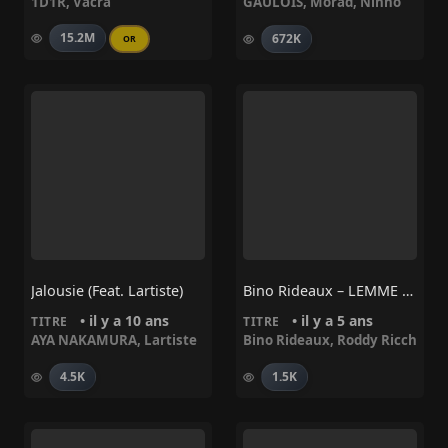
1D1R
,
Vacra
GAULOIS
,
Morad
,
Ninho
15.2M
672K
OR
Jalousie (feat. Lartiste)
Bino Rideaux – LEMME FIND OUT Feat Roddy Ricch
• il y a 10 ans
• il y a 5 ans
TITRE
TITRE
AYA NAKAMURA
,
Lartiste
Bino Rideaux
,
Roddy Ricch
4.5K
1.5K