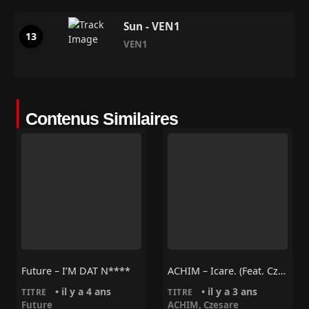
Sun - VEN1
VEN1
Contenus Similaires
Future – I’M DAT N****
ACHIM – Icare. (feat. Czesare)
• il y a 4 ans
• il y a 3 ans
TITRE
TITRE
Future
ACHIM
,
Czesare