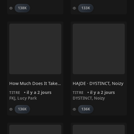
138K
133K
How Much Does It Take To Shift It All – FKJ, Lucy Park
HAJDE · DYSTINCT, Noizy
• il y a 2 jours
• il y a 2 jours
TITRE
TITRE
FKJ
,
Lucy Park
DYSTINCT
,
Noizy
136K
136K