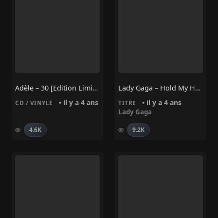
Adèle – 30 [Edition Limitée Exclusivité Fnac Double Vinyle Transparent]
Lady Gaga – Hold My Hand (From “Top Gun: Maverick”)
• il y a 4 ans
• il y a 4 ans
CD / VINYLE
TITRE
Lady Gaga
4.6K
9.2K