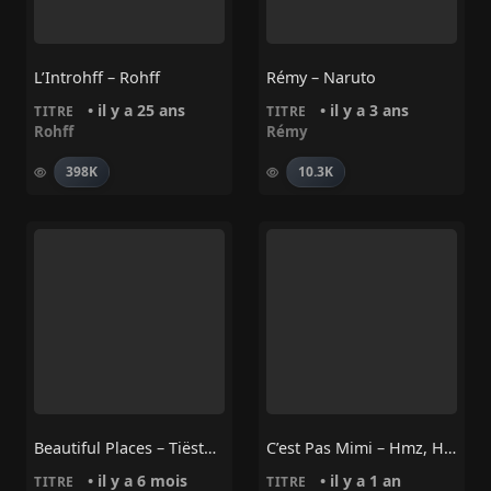
L’Introhff – Rohff
Rémy – Naruto
• il y a 25 ans
• il y a 3 ans
TITRE
TITRE
Rohff
Rémy
398K
10.3K
Beautiful Places – Tiësto, Brieanna Grace
C’est Pas Mimi – Hmz, Heuss L’enfoiré
• il y a 6 mois
• il y a 1 an
TITRE
TITRE