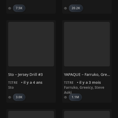
7.5K
20.2K
Sto – Jersey Drill #3
YAPAQUE – Farruko, Greeicy, Steve Aoki
• il y a 4 ans
• il y a 3 mois
TITRE
TITRE
Sto
Farruko
,
Greeicy
,
Steve
Aoki
3.0K
1.1M