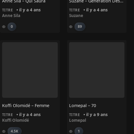
Anne Sila – Qui Saura
Suzane – Génération Désenchantée
• il y a 4 ans
• il y a 4 ans
TITRE
TITRE
Anne Sila
Suzane
0
89
Koffi Olomidé – Femme
Lomepal – 70
• il y a 4 ans
• il y a 9 ans
TITRE
TITRE
Koffi Olomidé
Lomepal
4.5K
1