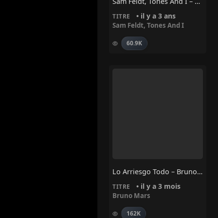
Sam Feldt, Tones And I – House For Kings
• il y a 3 ans
TITRE
Sam Feldt
,
Tones And I
60.9K
Lo Arriesgo Todo – Bruno Mars
• il y a 3 mois
TITRE
Bruno Mars
162K