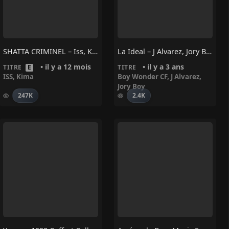
SHATTA CRIMINEL – Iss, Kima
La Ideal – J Alvarez, Jory Boy, Boy Wonder CF
• il y a 12 mois
• il y a 3 ans
TITRE
E
TITRE
ISS
,
Kima
Boy Wonder CF
,
J Alvarez
,
Jory Boy
247K
2.4K