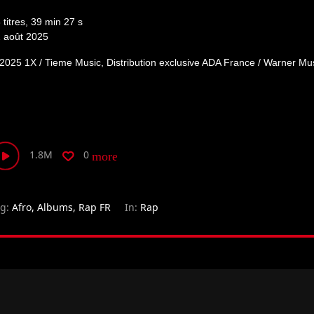
 titres, 39 min 27 s
 août 2025
2025 1X / Tieme Music, Distribution exclusive ADA France / Warner Mu
1.8M
0
more_horiz
ag:
Afro
,
Albums
,
Rap FR
In:
Rap