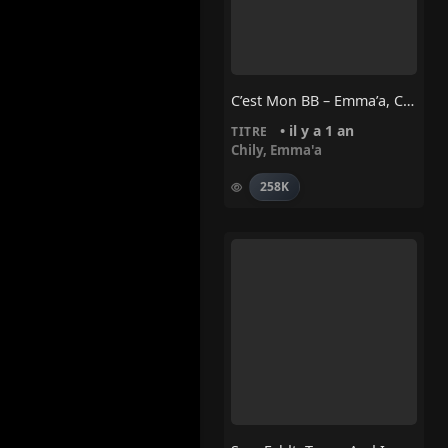
C’est Mon BB – Emma’a, Chily
• il y a 1 an
TITRE
Chily
,
Emma'a
258K