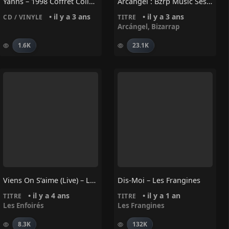
Yanns – 1998 Coffret Collector
Arcángel : Bzrp Music Sessions, Vol. 54
• il y a 3 ans
• il y a 3 ans
CD / VINYLE
TITRE
Arcángel
,
Bizarrap
1.6K
23.1K
Viens On S’aime (Live) – Les Enfoirés
Dis-Moi – Les Frangines
• il y a 4 ans
• il y a 1 an
TITRE
TITRE
Les Enfoirés
Les Frangines
8.3K
132K