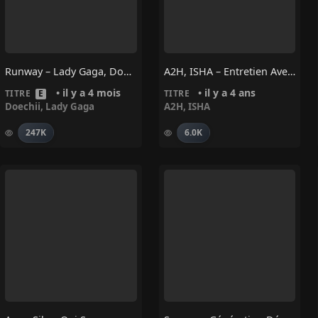
Runway – Lady Gaga, Doechii
A2H, ISHA – Entretien Avec Un OG
• il y a 4 mois
• il y a 4 ans
TITRE
E
TITRE
Doechii
,
Lady Gaga
A2H
,
ISHA
247K
6.0K