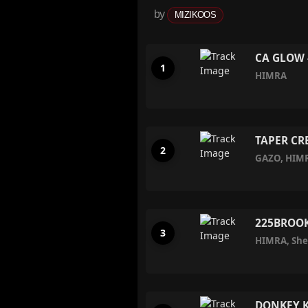
by
MIZIKOOS
CA GLOW 
HIMRA
TAPER CRE
GAZO
,
HIM
225BROOKL
HIMRA
,
She
DONKEY K