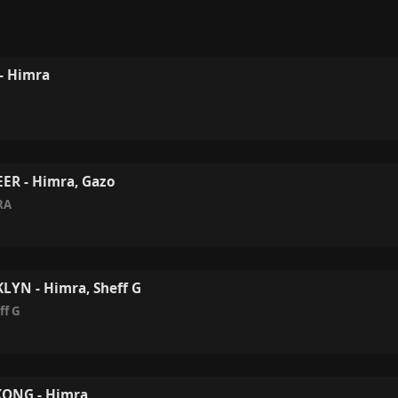
- Himra
ER - Himra, Gazo
RA
YN - Himra, Sheff G
ff G
ONG - Himra