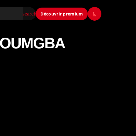
search
Découvrir premium
 KOUMGBA