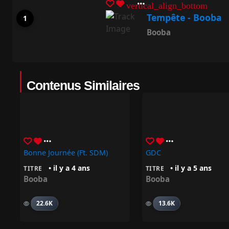
vertical_align_bottom
Tempête - Booba
Booba
Contenus Similaires
Bonne Journée (Ft. SDM)
GDC
• il y a 4 ans
• il y a 5 ans
TITRE
TITRE
Booba
Booba
22.6K
13.6K