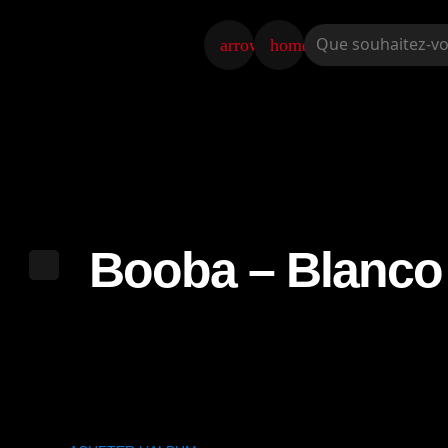
arrow_back
home
Booba – Blanco