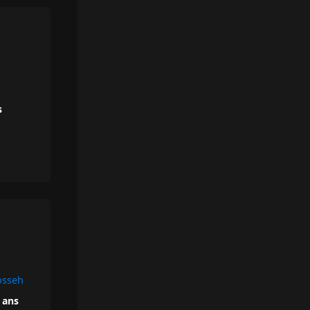
s
osseh
6 ans