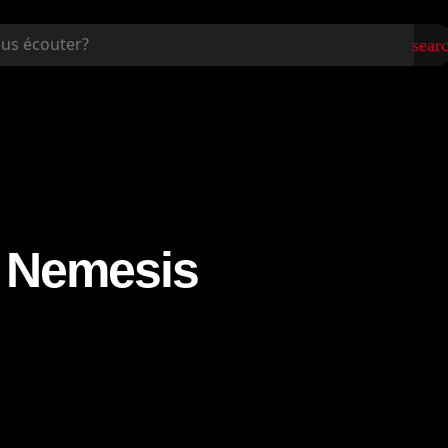
sear
 Nemesis