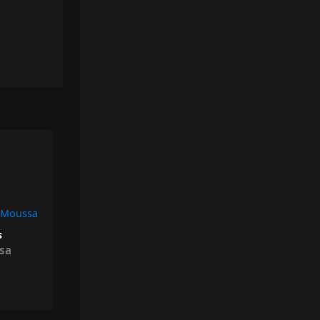
& Moussa
s
sa