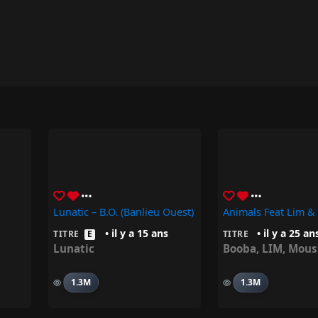
Lunatic – B.O. (Banlieu Ouest)
Animals Feat Lim 
• il y a 15 ans
• il y a 25 an
TITRE
E
TITRE
Lunatic
Booba
,
LIM
,
Mous
1.3M
1.3M