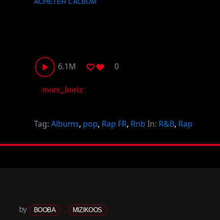
ACHETER L’ALBUM
6.1M
0
more_horiz
Tag:
Albums
,
pop
,
Rap FR
,
Rnb
In:
R&B
,
Rap
by
,
BOOBA
MIZIKOOS