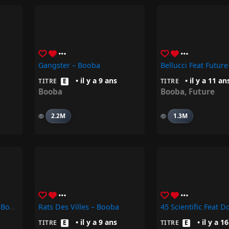
Gangster – Booba
Bellucci Feat Future
• il y a 9 ans
• il y a 11 an
TITRE
E
TITRE
Booba
Booba
,
Future
2.2M
1.3M
Bitume – Nèg’ Marrons, Booba
Rats Des Villes – Booba
45 Scientific Feat D
• il y a 9 ans
• il y a 1
TITRE
E
TITRE
E