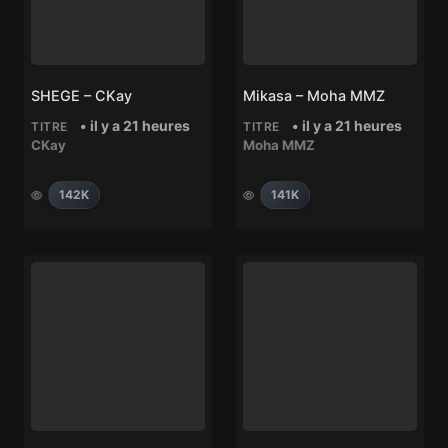
SHEGE – CKay
Mikasa – Moha MMZ
• il y a 21 heures
• il y a 21 heures
TITRE
TITRE
CKay
Moha MMZ
142K
141K