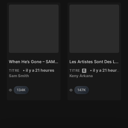
When He’s Gone – SAM SMITH
Les Artistes Sont Des Lâches – Keny Arkana
• il y a 21 heures
• il y a 21 heures
TITRE
TITRE
E
Sam Smith
Keny Arkana
134K
147K