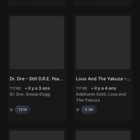
Dr. Dre – Still D.R.E. Feat. Snoop Dogg
Lous And The Yakuza – Handle Me (feat. Adekunle Gold)
• il y a 3 ans
• il y a 4 ans
TITRE
TITRE
Dr. Dre
,
Snoop Dogg
Adekunle Gold
,
Lous and
The Yakuza
121K
3.0K