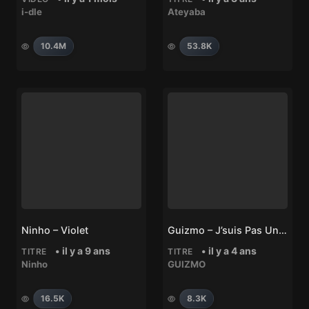
i-dle
Ateyaba
10.4M
53.8K
Ninho – Violet
Guizmo – J’suis Pas Une Star
• il y a 9 ans
• il y a 4 ans
TITRE
TITRE
Ninho
GUIZMO
16.5K
8.3K