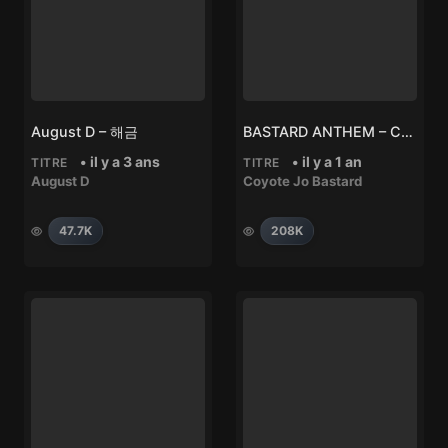
August D – 해금
BASTARD ANTHEM – COYOTE JO BASTARD
• il y a 3 ans
• il y a 1 an
TITRE
TITRE
August D
Coyote Jo Bastard
47.7K
208K