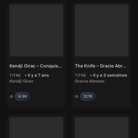
Kendji Girac – Conquistador
The Knife – Gracie Abrams
• il y a 7 ans
• il y a 3 semaines
TITRE
TITRE
Kendji Girac
Gracie Abrams
4.5K
127K