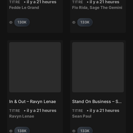
• il y a 21 heures
• il y a 21 heures
TITRE
TITRE
Fedde Le Grand
Flo Rida
,
Sage The Gemini
130K
133K
In & Out – Ravyn Lenae
Stand On Business – Sean Paul
• il y a 21 heures
• il y a 21 heures
TITRE
TITRE
Ravyn Lenae
Sean Paul
138K
133K