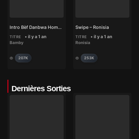
Intro Bèf Danbwa Hommage Man’Sérotte – Bamby
Swipe – Ronisia
• il y a 1 an
• il y a 1 an
TITRE
TITRE
Bamby
Ronisia
207K
253K
Dernières Sorties