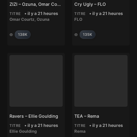
ZIZI – Ozuna, Omar Courtz
Cry Ugly – FLO
• il y a 21 heures
• il y a 21 heures
TITRE
TITRE
Omar Courtz
,
Ozuna
FLO
138K
135K
Ravers – Ellie Goulding
TEA – Rema
• il y a 21 heures
• il y a 21 heures
TITRE
TITRE
Ellie Goulding
Rema