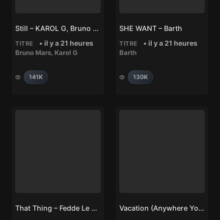
Still – KAROL G, Bruno Mars
SHE WANT – Barth
• il y a 21 heures
• il y a 21 heures
TITRE
TITRE
Bruno Mars
,
Karol G
Barth
141K
130K
That Thing – Fedde Le Grand
Vacation (Anywhere You Wanna Go) – Flo Rida, Sage The Gemini