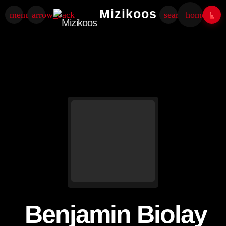
Mizikoos
menu
arrow_back
search
home
Benjamin Biolay