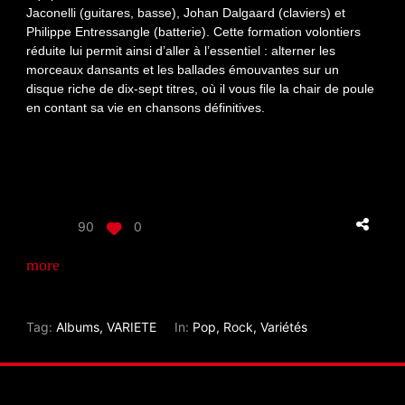
Jaconelli (guitares, basse), Johan Dalgaard (claviers) et
Philippe Entressangle (batterie). Cette formation volontiers
réduite lui permit ainsi d’aller à l’essentiel : alterner les
morceaux dansants et les ballades émouvantes sur un
disque riche de dix-sept titres, où il vous file la chair de poule
en contant sa vie en chansons définitives.
90
0
more_horiz
Tag:
Albums
,
VARIETE
In:
Pop
,
Rock
,
Variétés