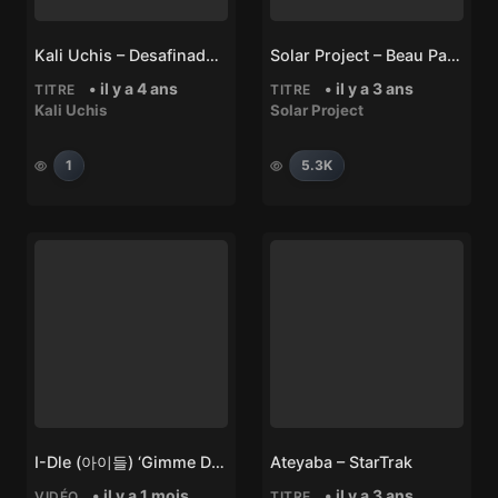
Kali Uchis – Desafinado (From ‘Minions: The Rise Of Gru’ Soundtrack)
Solar Project – Beau Parleur
• il y a 4 ans
• il y a 3 ans
TITRE
TITRE
Kali Uchis
Solar Project
1
5.3K
I-Dle (아이들) ‘Gimme Dat Love’
Ateyaba – StarTrak
• il y a 1 mois
• il y a 3 ans
VIDÉO
TITRE