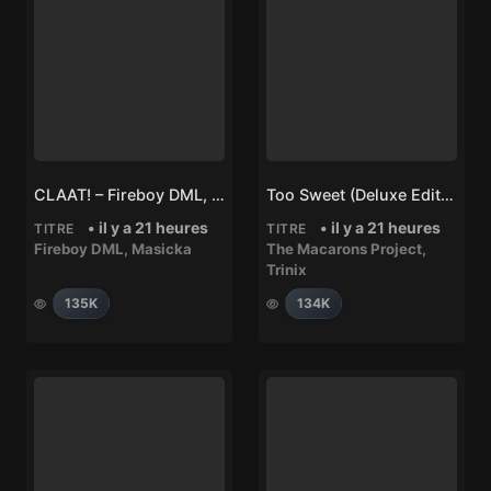
CLAAT! – Fireboy DML, Masicka
Too Sweet (Deluxe Edit) – Trinix, The Macarons Project
• il y a 21 heures
• il y a 21 heures
TITRE
TITRE
Fireboy DML
,
Masicka
The Macarons Project
,
Trinix
135K
134K