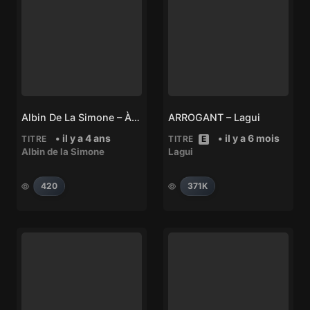
Albin De La Simone – À Jamais
ARROGANT – Lagui
• il y a 4 ans
• il y a 6 mois
TITRE
TITRE
E
Albin de la Simone
Lagui
420
371K