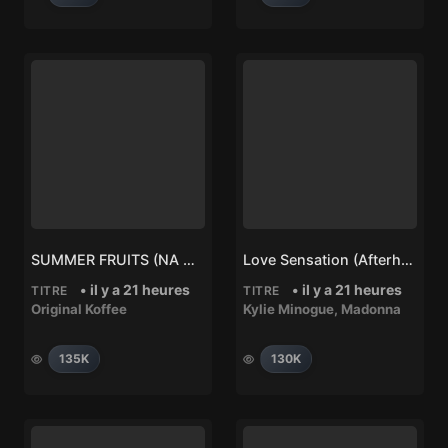
SUMMER FRUITS (NA NA) – Original Koffee
Love Sensation (Afterhours Mix) – Madonna, Kylie Minogue
• il y a 21 heures
• il y a 21 heures
TITRE
TITRE
Original Koffee
Kylie Minogue
,
Madonna
135K
130K