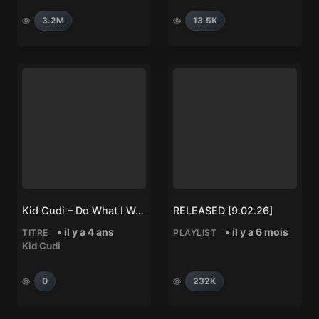
3.2M
13.5K
Kid Cudi – Do What I Want
RELEASED [9.02.26]
• il y a 4 ans
• il y a 6 mois
TITRE
PLAYLIST
Kid Cudi
0
232K