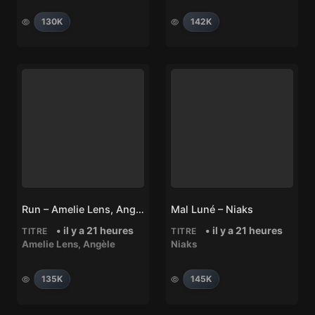
130K
142K
Run – Amelie Lens, Angèle
Mal Luné – Niaks
• il y a 21 heures
• il y a 21 heures
TITRE
TITRE
Amelie Lens
,
Angèle
Niaks
135K
145K