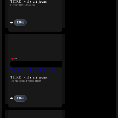
• il y a 2 jours
TITRE
Fireboy DML
,
Masicka
136K
Too Sweet (Deluxe Edit) – Trinix, The Macarons Project
• il y a 2 jours
TITRE
The Macarons Project
,
Trinix
136K