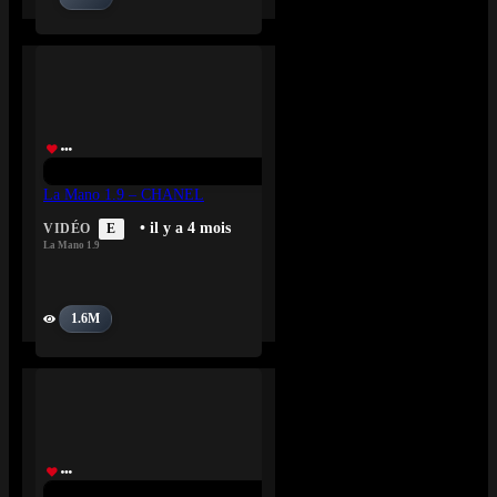
La Mano 1.9 – CHANEL
• il y a 4 mois
VIDÉO
E
La Mano 1.9
1.6M