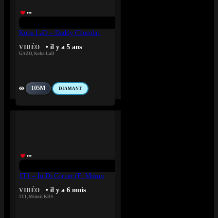
Koba LaD – Daddy Chocolat Feat. Gazo
• il y a 5 ans
VIDÉO
GAZO
,
Koba LaD
105M
DIAMANT
1T1 – In Di Corner (Ft Miimii KDS)
• il y a 6 mois
VIDÉO
1T1
,
Miimii KDS