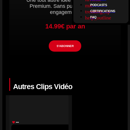
Une tout autre idée du streaming.
mic
PODCASTS
Premium. Sans publicité. Sans
trending_up
CERTIFICATIONS
engagement.
help_outline
FAQ
14.99€ par an
S'ABONNER
Autres Clips Vidéo