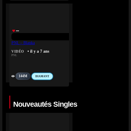
PNL – Blanka
• il y a 7 ans
VIDÉO
PNL
144M
DIAMANT
Nouveautés Singles