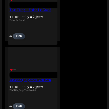
That Thing – Fedde Le Grand
• il y a 2 jours
TITRE
Fedde Le Grand
132K
Vacation (Anywhere You Wanna Go) – Flo Rida, Sage The Gemini
• il y a 2 jours
TITRE
Flo Rida
,
Sage The Gemini
136K