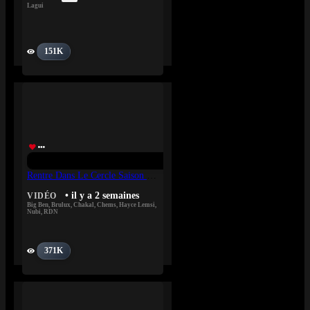
Lagui
151K
Rentre Dans Le Cercle Saison 4 / Episode 9
• il y a 2 semaines
VIDÉO
Big Ben
,
Brulux
,
Chakal
,
Chems
,
Hayce Lemsi
,
Nubi
,
RDN
371K