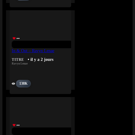
In & Out – Ravyn Lenae
• il y a 2 jours
TITRE
Ravyn Lenae
138K