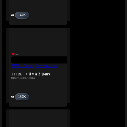
147K
ZIZI – Ozuna, Omar Courtz
• il y a 2 jours
TITRE
Omar Courtz
,
Ozuna
139K