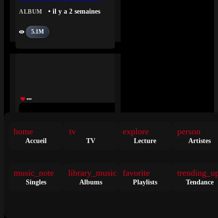
• il y a 2 semaines
ALBUM
5.1M
Charli Xcx – Music, Fashion, Film
home
tv
explore
person
• il y a 2 semaines
ALBUM
Accueil
TV
Lecture
Artistes
5.1M
music_note
library_music
favorite
trending_u
Singles
Albums
Playlists
Tendance