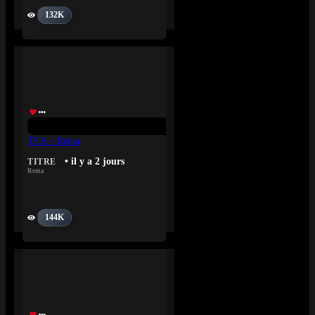
132K
TEA – Rema
• il y a 2 jours
TITRE
Rema
144K