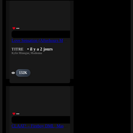
Love Sensation (Afterhours Mix) – Madonna, Kylie Minogue
• il y a 2 jours
TITRE
Kylie Minogue
,
Madonna
132K
CLAAT! – Fireboy DML, Masicka