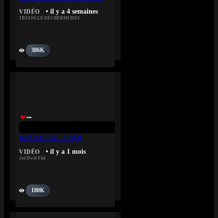
• il y a 4 semaines
VIDÉO
TRIANGLE DES BERMUDES
386K
Joé Dwèt Filé – CA$H
• il y a 1 mois
VIDÉO
Joé Dwèt Filé
180K