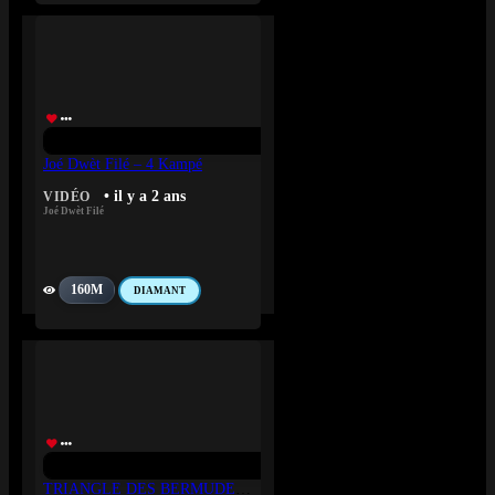
Joé Dwèt Filé – 4 Kampé
• il y a 2 ans
VIDÉO
Joé Dwèt Filé
160M
DIAMANT
TRIANGLE DES BERMUDES (TDB) – MOPAO AYE